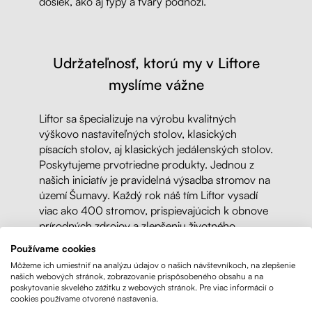
dosiek, ako aj typy a tvary podnoží.
Udržateľnosť, ktorú my v Liftore
myslíme vážne
Liftor sa špecializuje na výrobu kvalitných
výškovo nastaviteľných stolov, klasických
písacích stolov, aj klasických jedálenských stolov.
Poskytujeme prvotriedne produkty. Jednou z
našich iniciatív je pravidelná výsadba stromov na
území Šumavy. Každý rok náš tím Liftor vysadí
viac ako 400 stromov, prispievajúcich k obnove
prírodných zdrojov a zlepšeniu životného
prostredia.
Používame cookies
Môžeme ich umiestniť na analýzu údajov o našich návštevníkoch, na zlepšenie
"Sme hrdí na to, že môžeme zapojiť aj našich
našich webových stránok, zobrazovanie prispôsobeného obsahu a na
poskytovanie skvelého zážitku z webových stránok. Pre viac informácií o
zákazníkov do tejto zelenej iniciatívy. Ak si u nás
cookies používame otvorené nastavenia.
zakúpite stôl, my za vás zasadíme jeden strom.