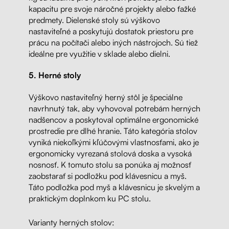
kapacitu pre svoje náročné projekty alebo ťažké
predmety. Dielenské stoly sú výškovo
nastaviteľné a poskytujú dostatok priestoru pre
prácu na počítači alebo iných nástrojoch. Sú tiež
ideálne pre využitie v sklade alebo dielni.
5. Herné stoly
Výškovo nastaviteľný herný stôl je špeciálne
navrhnutý tak, aby vyhovoval potrebám herných
nadšencov a poskytoval optimálne ergonomické
prostredie pre dlhé hranie. Táto kategória stolov
vyniká niekoľkými kľúčovými vlastnosťami, ako je
ergonomicky vyrezaná stolová doska a vysoká
nosnosť. K tomuto stolu sa ponúka aj možnosť
zaobstarať si podložku pod klávesnicu a myš.
Táto podložka pod myš a klávesnicu je skvelým a
praktickým doplnkom ku PC stolu.
Varianty herných stolov: