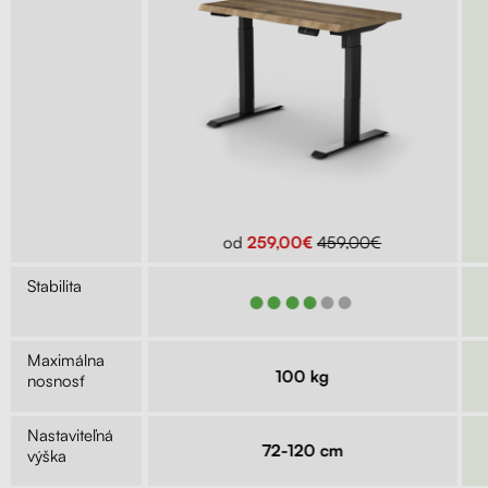
299,00€
od
259,00€
459,00€
Stabilita
●●●
●●●●●●
Maximálna
kg
100 kg
nosnosť
Nastaviteľná
9 cm
72-120 cm
výška