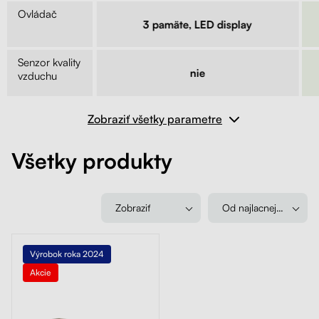
Ovládač
lny
3 pamäte, LED display
Senzor kvality
e
nie
vzduchu
Zobraziť všetky parametre
Všetky produkty
Zobraziť
Od najlacnejšieho
Výrobok roka 2024
Akcie