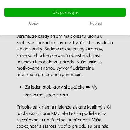
To znamená, že váš nákup jednak prináša
kvalitný a elegantný nábytok, ale tiež prispieva k
OK, pokračujte
obnove lesných ekosystémov a zníženiu
uhlíkovej stopy."
Uprav
Poprieť
Veríme, že každý strom má dôležitú úlohu v
zachovaní prírodnej rovnováhy, čistého ovzdušia
a biodiverzity. Sadíme rôzne druhy stromov,
ktoré sú vhodné pre danú oblasť a ich rast
prispieva k bohatstvu prírody. Naše úsilie je
motivované snahou vytvoriť udržateľné
prostredie pre budúce generácie.
Za jeden stôl, ktorý si zakúpite ➡️ My
zasadíme jeden strom
Pripojte sa k nám a nielenže získate kvalitný stôl
podľa vašich predstáv, ale tiež sa podieľate na
zalesňovaní a udržateľnej budúcnosti. Vaša
spokojnosť a starostlivosť o prírodu sú pre nás