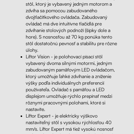
stôl, ktorý je vybavený jedným motorom a
zdvíha sa pomocou zabudovaného
dvojtlačítkového ovládača. Zabudovaný
ovládač má dve intuitívne tlačidlá pre
zdvíhanie stolových podnoží (šípky dole a
hore). S nosnosťou až 70 kg ponúka tento
stôl dostatočnú pevnosť a stabilitu pre rôzne
úlohy.
Liftor Vision - je polohovací písací stôl
vybavený dvoma silnými motormi, jedným
zabudovaným pamäťovým LED ovládačom,
ktorý umožňuje ľahké zdvíhanie a zníženie
výšky podľa individuálnych preferencií
používateľa. Ovládač s pamäťou a LED
displejom umožňuje rýchlo prepínať medzi
rôznymi pracovnými polohami, ktoré si
nastavíte.
Liftor Expert -
je elektricky výškovo
nastaviteľný stôl s vysokou rýchlosťou 40
mm/s. Liftor Expert má tiež vysokú nosnosť