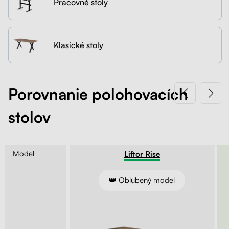
Pracovné stoly
Kontakt
Kolieska
Organizácia kabeláže
Klasické stoly
Stojany na monitor - Riser
Skrinky so zásuvkami a zásuvky
Porovnanie polohovacích
stolov
Akustické paravány
Opierky
Model
Entry
Liftor Rise
ie kľukou
👑 Obľúbený model