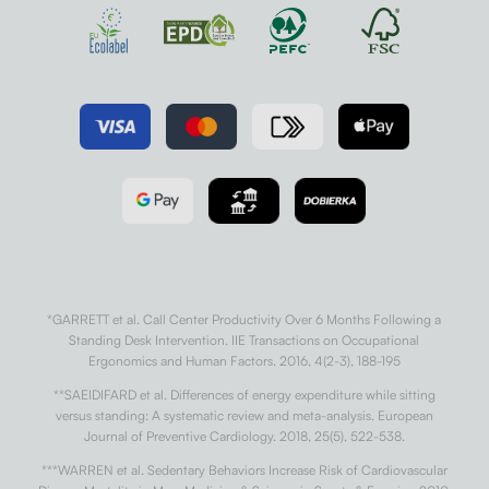
*GARRETT et al. Call Center Productivity Over 6 Months Following a
Standing Desk Intervention. IIE Transactions on Occupational
Ergonomics and Human Factors. 2016, 4(2-3), 188-195
**SAEIDIFARD et al. Differences of energy expenditure while sitting
versus standing: A systematic review and meta-analysis. European
Journal of Preventive Cardiology. 2018, 25(5), 522-538.
***WARREN et al. Sedentary Behaviors Increase Risk of Cardiovascular