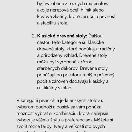
byť vyrobené z rôznych materiálov,
ako je nerezová oceľ, hliník alebo
kovové zliatiny, ktoré zaručujú pevnosť
a stabilitu stola.
Klasické drevené stoly:
Ďalšou
časťou tejto kategórie sú klasické
drevené stoly, ktoré ponúkajú tradičný
a prirodzený vzhľad. Drevené stoly
môžu byť vyrobené z rôzne
sfarbených dekorov. Drevené stoly
prinášajú do priestoru teplý a príjemný
pocit a zároveň dodávajú klasický a
rustikálny vzhľad.
V kategórii písacích a jedálenských stolov s
výberom podnoží a dosiek sa vám ponúka
možnosť vybrať si kombináciu, ktorá najlepšie
vyhovuje vášmu štýlu a preferenciám. Môžete si
zvoliť rôzne farby, tvary a veľkosti stolových