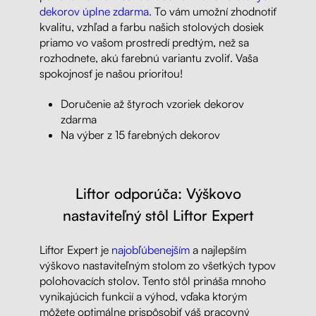
dekorov úplne zdarma.
To vám umožní zhodnotiť
kvalitu, vzhľad a farbu našich stolových dosiek
priamo vo vašom prostredí predtým, než sa
rozhodnete, akú farebnú variantu zvoliť. Vaša
spokojnosť je našou prioritou!
Doručenie až štyroch vzoriek dekorov
zdarma
Na výber z 15 farebných dekorov
Liftor odporúča: Výškovo
nastaviteľný stôl Liftor Expert
Liftor Expert je
najobľúbenejším
a najlepším
výškovo nastaviteľným stolom zo všetkých typov
polohovacích stolov. Tento stôl prináša mnoho
vynikajúcich funkcií a výhod, vďaka ktorým
môžete optimálne prispôsobiť váš pracovný