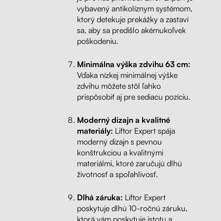
vybavený antikolíznym systémom,
ktorý detekuje prekážky a zastaví
sa, aby sa predišlo akémukoľvek
poškodeniu.
Minimálna výška zdvihu 63 cm:
Vďaka nízkej minimálnej výške
zdvihu môžete stôl ľahko
prispôsobiť aj pre sediacu pozíciu.
Moderný dizajn a kvalitné
materiály:
Liftor Expert spája
moderný dizajn s pevnou
konštrukciou a kvalitnými
materiálmi, ktoré zaručujú dlhú
životnosť a spoľahlivosť.
Dlhá záruka:
Liftor Expert
poskytuje dlhú 10-ročnú záruku,
ktorá vám poskytuje istotu a