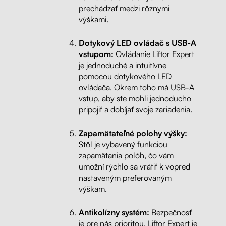
prechádzať medzi rôznymi
výškami.
Dotykový LED ovládač s USB-A
vstupom:
Ovládanie Liftor Expert
je jednoduché a intuitívne
pomocou dotykového LED
ovládača. Okrem toho má USB-A
vstup, aby ste mohli jednoducho
pripojiť a dobíjať svoje zariadenia.
Zapamätateľné polohy výšky:
Stôl je vybavený funkciou
zapamätania polôh, čo vám
umožní rýchlo sa vrátiť k vopred
nastaveným preferovaným
výškam.
Antikolízny systém:
Bezpečnosť
je pre nás prioritou. Liftor Expert je