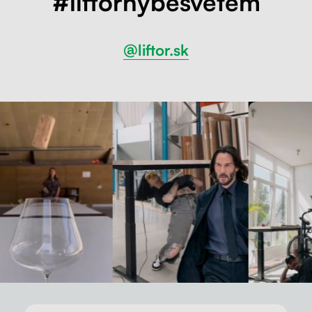
#liftorhybesvetem
@liftor.sk