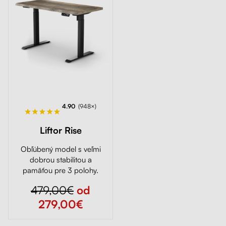
4.90
(948×)
Liftor Rise
Obľúbený model s veľmi
dobrou stabilitou a
pamäťou pre 3 polohy.
479,00€
od
279,00€