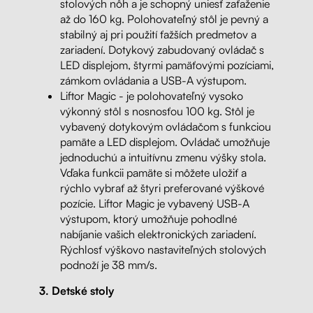
stolových nôh a je schopný uniesť zaťaženie
až do 160 kg. Polohovateľný stôl je pevný a
stabilný aj pri použití ťažších predmetov a
zariadení. Dotykový zabudovaný ovládač s
LED displejom, štyrmi pamäťovými pozíciami,
zámkom ovládania a USB-A výstupom.
Liftor Magic - je polohovateľný vysoko
výkonný stôl s nosnosťou 100 kg. Stôl je
vybavený dotykovým ovládačom s funkciou
pamäte a LED displejom. Ovládač umožňuje
jednoduchú a intuitívnu zmenu výšky stola.
Vďaka funkcii pamäte si môžete uložiť a
rýchlo vybrať až štyri preferované výškové
pozície. Liftor Magic je vybavený USB-A
výstupom, ktorý umožňuje pohodlné
nabíjanie vašich elektronických zariadení.
Rýchlosť výškovo nastaviteľných stolových
podnoží je 38 mm/s.
3. Detské stoly