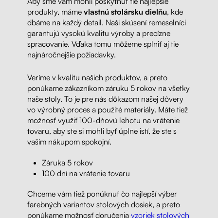
Aby sme vám mohli poskytnúť tie najlepšie
produkty, máme
vlastnú stolársku dielňu
, kde
dbáme na každý detail. Naši skúsení remeselníci
garantujú vysokú kvalitu výroby a precízne
spracovanie. Vďaka tomu môžeme splniť aj tie
najnáročnejšie požiadavky.
Veríme v kvalitu našich produktov, a preto
ponúkame zákazníkom záruku 5 rokov na všetky
naše stoly. To je pre nás dôkazom našej dôvery
vo výrobný proces a použité materiály. Máte tiež
možnosť využiť 100-dňovú lehotu na vrátenie
tovaru, aby ste si mohli byť úplne istí, že ste s
vašim nákupom spokojní.
Záruka 5 rokov
100 dní na vrátenie tovaru
Chceme vám tiež ponúknuť čo najlepší výber
farebných variantov stolových dosiek, a preto
ponúkame možnosť doručenia
vzoriek stolových