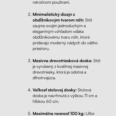
náročnom používaní.
Minimalistický dizajn s
obdĺžnikovým tvarom nôh:
Stôl
zaujme svojím jednoduchým a
elegantným vzhľadom vďaka
obdĺžnikovému tvaru nôh, ktoré
pridávajú moderný nádych do vášho
priestoru.
Masívna drevotriesková doska:
Stôl
je vyrobený z kvalitnej masívnej
drevotriesky, ktorá je odolná a
dlhotrvajúca.
Veľkosť stolovej dosky:
Stolová
doska je navrhnutá s výškou 71 cm a
hĺbkou 60 cm.
Maximálna nosnosť 100 kg:
Liftor