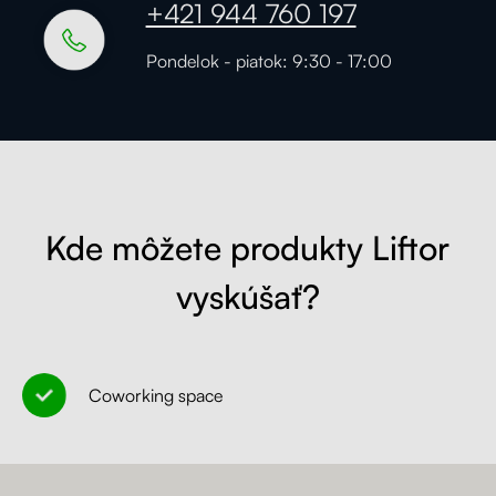
+421 944 760 197
Kontakt
Kolieska
Pondelok - piatok: 9:30 - 17:00
Organizácia kabeláže
Stojany na monitor - Riser
Skrinky so zásuvkami a zásuvky
Kde môžete produkty Liftor
Akustické paravány
vyskúšať?
Opierky
Coworking space