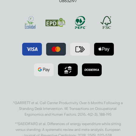
08632197
*GARRETT et al. Call Center Productivity Over 6 Months Following a
Standing Desk Intervention. IIE Transactions on Occupational
Ergonomics and Human Factors. 2016, 4(2-3), 188-195
**SAEIDIFARD et al. Differences of energy expenditure while sitting
versus standing: A systematic review and meta-analysis. European
Journal of Preventive Cardiology. 2018, 25(5), 522-538.