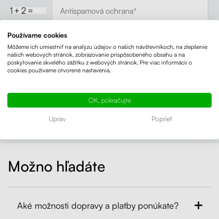
Používame cookies
Súhlasím so spracovaním
osobné údaje
. Zadané údaje
Môžeme ich umiestniť na analýzu údajov o našich návštevníkoch, na zlepšenie
použijeme iba na účely odpovede a komunikácie s vami.
našich webových stránok, zobrazovanie prispôsobeného obsahu a na
poskytovanie skvelého zážitku z webových stránok. Pre viac informácií o
cookies používame otvorené nastavenia.
OK, pokračujte
Uprav
Poprieť
Možno hľadáte
Aké možnosti dopravy a platby ponúkate?