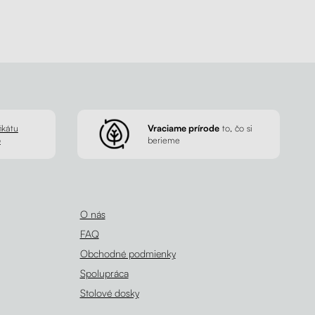
ikátu
Vraciame prírode
to, čo si
p
berieme
O nás
FAQ
Obchodné podmienky
Spolupráca
Stolové dosky