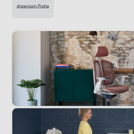
Kontakt
Kolieska
showroom Praha
Organizácia kabeláže
Vzorky dekorov
stolových dosiek zadarmo
Stojany na monitor - Riser
100 dní
na vyskúšianie. Odosielame ihneď.
Preskúmať
Skrinky so zásuvkami a zásuvky
Akustické paravány
Opierky