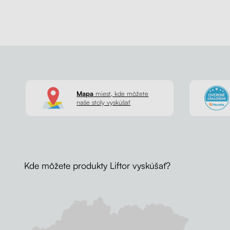
Mapa
miest, kde môžete
naše stoly vyskúšať
Kde môžete produkty Liftor vyskúšať?