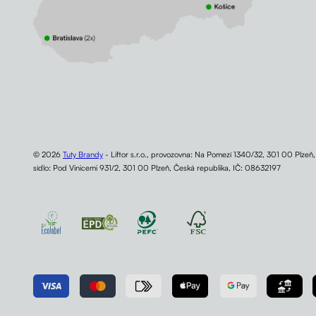
© 2026
Tuty Brandy
- Liftor s.r.o., provozovna: Na Pomezí 1340/32, 301 00 Plzeň
sídlo: Pod Vinicemi 931/2, 301 00 Plzeň, Česká republika, IČ: 08632197