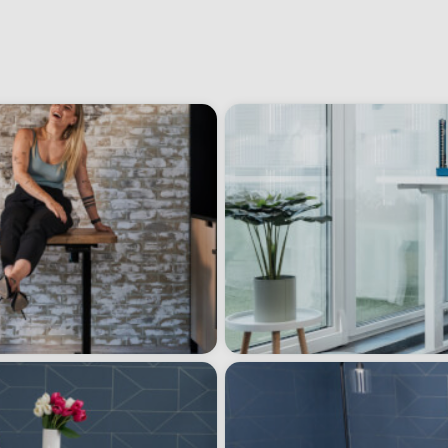
Liftor Arm SA01, 
Liftor Rise
na monitor, čie
od 279,00€
od 49,00€
Preskúmať
100 dní
na vyskúšianie. Odosielame ihneď.