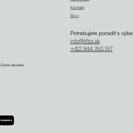
Kontakt
Blog
Potrebujete poradiť s výb
info@liftor.sk
+421 944 760 197
, Česká republika