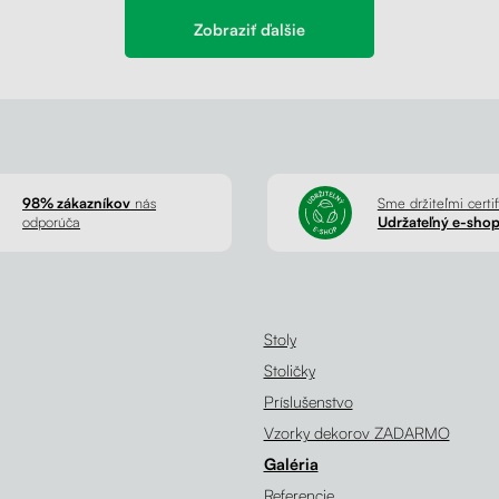
Zobraziť ďalšie
98% zákazníkov
nás
Sme držiteľmi certif
odporúča
Udržateľný e-sho
Stoly
Stoličky
Príslušenstvo
Vzorky dekorov ZADARMO
Galéria
Referencie