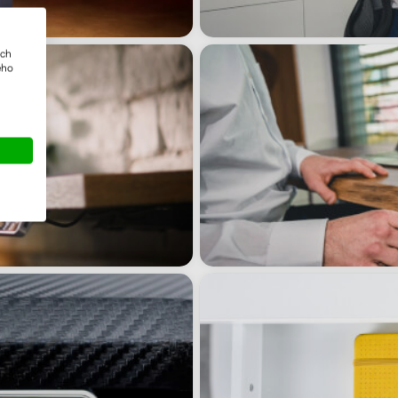
ich
ého