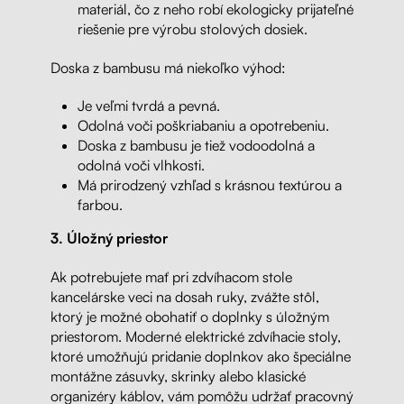
materiál, čo z neho robí ekologicky prijateľné
riešenie pre výrobu stolových dosiek.
Doska z bambusu má niekoľko výhod:
Je veľmi tvrdá a pevná.
Odolná voči poškriabaniu a opotrebeniu.
Doska z bambusu je tiež vodoodolná a
odolná voči vlhkosti.
Má prirodzený vzhľad s krásnou textúrou a
farbou.
3.
Úložný priestor
Ak potrebujete mať pri zdvíhacom stole
kancelárske veci na dosah ruky, zvážte stôl,
ktorý je možné obohatiť o doplnky s úložným
priestorom. Moderné elektrické zdvíhacie stoly,
ktoré umožňujú pridanie doplnkov ako špeciálne
montážne zásuvky, skrinky alebo klasické
organizéry káblov, vám pomôžu udržať pracovný