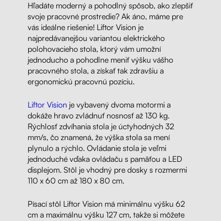
Hľadáte moderný a pohodlný spôsob, ako zlepšiť
svoje pracovné prostredie? Ak áno, máme pre
vás ideálne riešenie! Liftor Vision je
najpredávanejšou variantou elektrického
polohovacieho stola, ktorý vám umožní
jednoducho a pohodlne meniť výšku vášho
pracovného stola, a získať tak zdravšiu a
ergonomickú pracovnú pozíciu.
Liftor Vision
je vybavený dvoma motormi a
dokáže hravo zvládnuť nosnosť až 130 kg.
Rýchlosť zdvíhania stola je úctyhodných 32
mm/s, čo znamená, že výška stola sa mení
plynulo a rýchlo. Ovládanie stola je veľmi
jednoduché vďaka ovládaču s pamäťou a LED
displejom. Stôl je vhodný pre dosky s rozmermi
110 x 60 cm až 180 x 80 cm.
Písací stôl Liftor Vision má minimálnu výšku 62
cm a maximálnu výšku 127 cm, takže si môžete