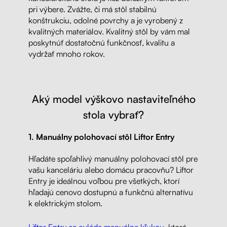
pri výbere. Zvážte, či má stôl stabilnú
konštrukciu, odolné povrchy a je vyrobený z
kvalitných materiálov. Kvalitný stôl by vám mal
poskytnúť dostatočnú funkčnosť, kvalitu a
vydržať mnoho rokov.
Aký model výškovo nastaviteľného
stola vybrať?
1. Manuálny polohovací stôl Liftor Entry
Hľadáte spoľahlivý manuálny polohovací stôl pre
vašu kanceláriu alebo domácu pracovňu? Liftor
Entry je ideálnou voľbou pre všetkých, ktorí
hľadajú cenovo dostupnú a funkčnú alternatívu
k elektrickým stolom.
Liftor Entry sa ovláda manuálne kľukou
, ktorá