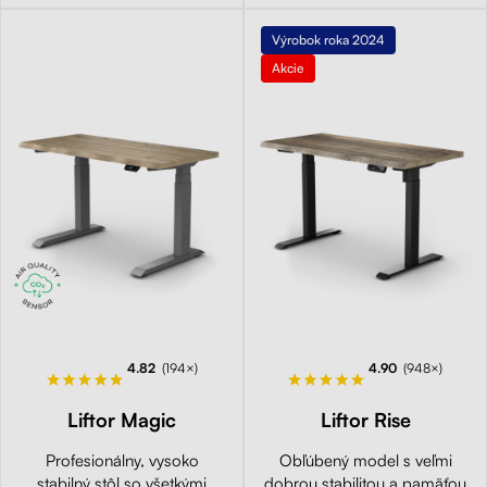
Výrobok roka 2024
Akcie
4.82
(194×)
4.90
(948×)
Liftor Magic
Liftor Rise
Profesionálny, vysoko
Obľúbený model s veľmi
stabilný stôl so všetkými
dobrou stabilitou a pamäťou