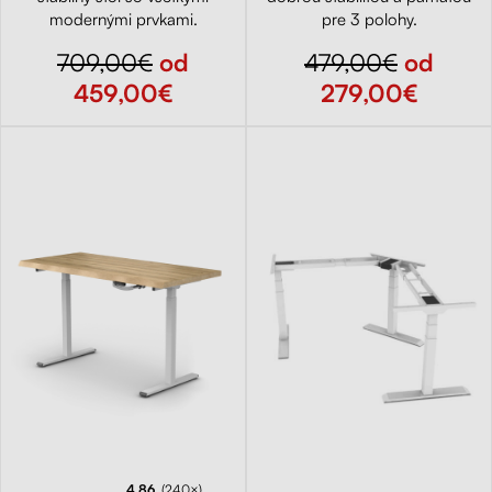
modernými prvkami.
pre 3 polohy.
709,00€
od
479,00€
od
459,00€
279,00€
4.86
(240×)