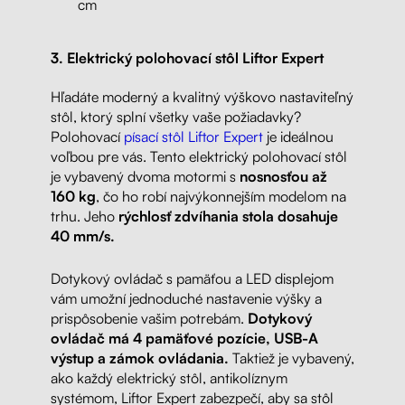
cm
3. Elektrický polohovací stôl Liftor Expert
Hľadáte moderný a kvalitný výškovo nastaviteľný
stôl, ktorý splní všetky vaše požiadavky?
Polohovací
písací stôl Liftor Expert
je ideálnou
voľbou pre vás. Tento elektrický polohovací stôl
je vybavený dvoma motormi s
nosnosťou až
160 kg
, čo ho robí najvýkonnejším modelom na
trhu. Jeho
rýchlosť zdvíhania stola dosahuje
40 mm/s.
Dotykový ovládač s pamäťou a LED displejom
vám umožní jednoduché nastavenie výšky a
prispôsobenie vašim potrebám.
Dotykový
ovládač má 4 pamäťové pozície, USB-A
výstup a zámok ovládania.
Taktiež je vybavený,
ako každý elektrický stôl, antikolíznym
systémom, Liftor Expert zabezpečí, aby sa stôl