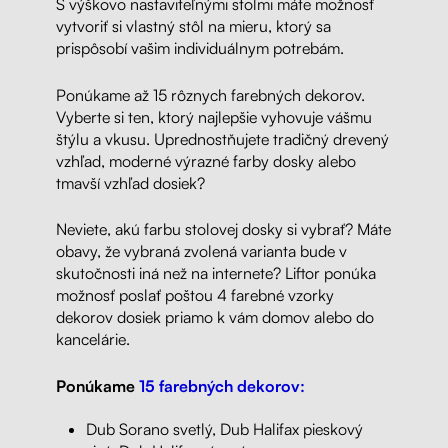
S výškovo nastaviteľnými stolmi máte možnosť
vytvoriť si vlastný stôl na mieru, ktorý sa
prispôsobí vašim individuálnym potrebám.
Ponúkame až 15 rôznych farebných dekorov.
Vyberte si ten, ktorý najlepšie vyhovuje vášmu
štýlu a vkusu. Uprednostňujete tradičný drevený
vzhľad, moderné výrazné farby dosky alebo
tmavší vzhľad dosiek?
Neviete, akú farbu stolovej dosky si vybrať? Máte
obavy, že vybraná zvolená varianta bude v
skutočnosti iná než na internete? Liftor ponúka
možnosť poslať poštou 4 farebné vzorky
dekorov dosiek priamo k vám domov alebo do
kancelárie.
Ponúkame
15 farebných dekorov:
Dub Sorano svetlý, Dub Halifax pieskový