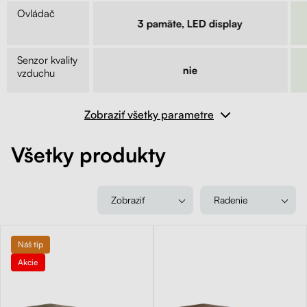
Ovládač
lny
3 pamäte, LED display
Senzor kvality
e
nie
vzduchu
Zobraziť všetky parametre
Všetky produkty
Zobraziť
Radenie
Náš tip
Akcie