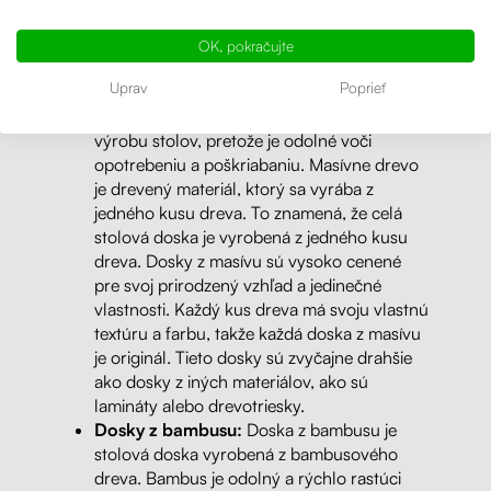
poškriabaniu, a preto sa používajú pri
výrobe pracovných stolov v kanceláriách a
OK, pokračujte
domácnostiach.
Uprav
Poprieť
Dosky z masívu:
Masívne drevo je
považované za vysoko kvalitný materiál na
výrobu stolov, pretože je odolné voči
opotrebeniu a poškriabaniu. Masívne drevo
je drevený materiál, ktorý sa vyrába z
jedného kusu dreva. To znamená, že celá
stolová doska je vyrobená z jedného kusu
dreva. Dosky z masívu sú vysoko cenené
pre svoj prirodzený vzhľad a jedinečné
vlastnosti. Každý kus dreva má svoju vlastnú
textúru a farbu, takže každá doska z masívu
je originál. Tieto dosky sú zvyčajne drahšie
ako dosky z iných materiálov, ako sú
lamináty alebo drevotriesky.
Dosky z bambusu:
Doska z bambusu je
stolová doska vyrobená z bambusového
dreva. Bambus je odolný a rýchlo rastúci