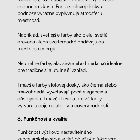
osobného vkusu. Farba stolovej dosky a
podnože výrazne ovplyvňuje atmosféru
miestnosti.
Napríklad, svetlejšie farby ako biela, svetlá
drevená alebo svetlomodrá pridávajú do
miestnosti energiu.
Neutrálne farby, ako sivá alebo hnedá, sú ideálne
pre tradičnejší a útulnejší vzhľad.
Tmavšie farby stolovej dosky, ako čierna alebo
tmavohnedá, vyvolávajú pocit elegancie a
dôstojnosti. Tmavé drevo a tmavé farby
vytvárajú dojem autority a dôveryhodnosti.
6. Funkčnosť a kvalita
Funkčnosť výškovo nastaviteľného
kancelárskeho stola je tiež dôležitým faktorom