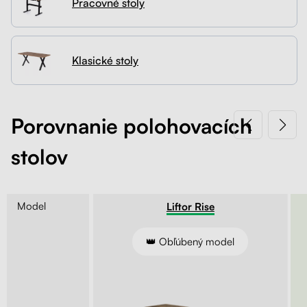
Pracovné stoly
Kontakt
Kolieska
Organizácia kabeláže
Klasické stoly
Stojany na monitor - Riser
Skrinky so zásuvkami a zásuvky
Porovnanie polohovacích
stolov
Akustické paravány
Opierky
Model
Entry
Liftor Rise
ie kľukou
👑 Obľúbený model