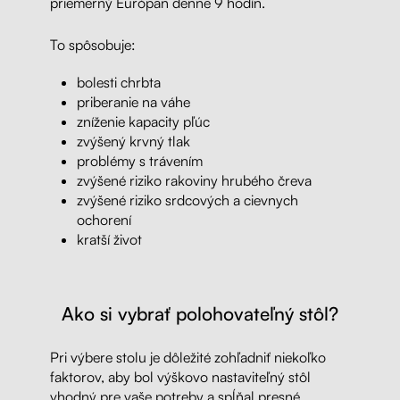
priemerný Európan denne 9 hodín.
To spôsobuje:
bolesti chrbta
priberanie na váhe
zníženie kapacity pľúc
zvýšený krvný tlak
problémy s trávením
zvýšené riziko rakoviny hrubého čreva
zvýšené riziko srdcových a cievnych
ochorení
kratší život
Ako si vybrať polohovateľný stôl?
Pri výbere stolu je dôležité zohľadniť niekoľko
faktorov, aby bol výškovo nastaviteľný stôl
vhodný pre vaše potreby a spĺňal presné