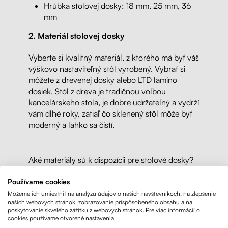
Hrúbka stolovej dosky: 18 mm, 25 mm, 36
mm
2. Materiál stolovej dosky
Vyberte si kvalitný materiál, z ktorého má byť váš
výškovo nastaviteľný stôl vyrobený. Vybrať si
môžete z drevenej dosky alebo LTD lamino
dosiek. Stôl z dreva je tradičnou voľbou
kancelárskeho stola, je dobre udržateľný a vydrží
vám dlhé roky, zatiaľ čo sklenený stôl môže byť
moderný a ľahko sa čistí.
Aké materiály sú k dispozícii pre stolové dosky?
Laminátové dosky (LTD):
Tento materiál
Používame cookies
pozostáva z vrstiev tenkých drevených
Môžeme ich umiestniť na analýzu údajov o našich návštevníkoch, na zlepšenie
našich webových stránok, zobrazovanie prispôsobeného obsahu a na
plátov, ktoré sú spojené pomocou lepidla a
poskytovanie skvelého zážitku z webových stránok. Pre viac informácií o
vysokého tlaku. Stolové dosky z LTD
cookies používame otvorené nastavenia.
laminátu sú veľmi odolné voči opotrebeniu a