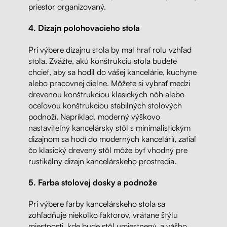
priestor organizovaný.
4.
Dizajn polohovacieho stola
Pri výbere dizajnu stola by mal hrať rolu vzhľad
stola. Zvážte, akú konštrukciu stola budete
chcieť, aby sa hodil do vášej kancelárie, kuchyne
alebo pracovnej dielne. Môžete si vybrať medzi
drevenou konštrukciou klasických nôh alebo
oceľovou konštrukciou stabilných stolových
podnoží. Napríklad, moderný výškovo
nastaviteľný kancelársky stôl s minimalistickým
dizajnom sa hodí do moderných kancelárií, zatiaľ
čo klasický drevený stôl môže byť vhodný pre
rustikálny dizajn kancelárskeho prostredia.
5. Farba stolovej dosky a podnože
Pri výbere farby kancelárskeho stola sa
zohľadňuje niekoľko faktorov, vrátane štýlu
miestnosti, kde bude stôl umiestnený, a vášho