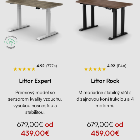
4.92
(777×)
4.92
(114×)
Liftor Expert
Liftor Rock
Prémiový model so
Mimoriadne stabilný stôl s
senzorom kvality vzduchu,
dizajnovou konštrukciou a 4
vysokou nosnosťou a
motormi.
stabilitou.
679,00€
od
679,00€
od
439,00€
459,00€