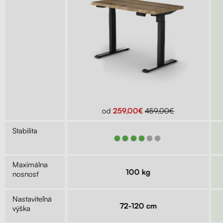
299,00€
od
259,00€
459,00€
Stabilita
●●●
●●●●●●
Maximálna
kg
100 kg
nosnosť
Nastaviteľná
9 cm
72-120 cm
výška