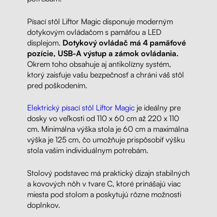
Písací stôl Liftor Magic disponuje moderným
dotykovým ovládačom s pamäťou a LED
displejom.
Dotykový ovládač má 4 pamäťové
pozície, USB-A výstup a zámok ovládania.
Okrem toho obsahuje aj antikolízny systém,
ktorý zaisťuje vašu bezpečnosť a chráni váš stôl
pred poškodením.
Elektrický písací stôl Liftor Magic
je ideálny pre
dosky vo veľkosti od 110 x 60 cm až 220 x 110
cm. Minimálna výška stola je 60 cm a maximálna
výška je 125 cm, čo umožňuje prispôsobiť výšku
stola vašim individuálnym potrebám.
Stolový podstavec má praktický dizajn stabilných
a kovových nôh v tvare C, ktoré prinášajú viac
miesta pod stolom a poskytujú rôzne možnosti
doplnkov
.