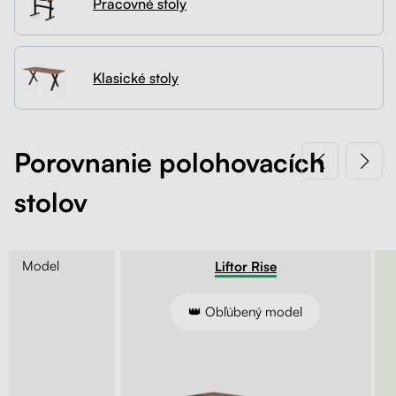
Pracovné stoly
Kontakt
Kolieska
Organizácia kabeláže
Klasické stoly
Stojany na monitor - Riser
Skrinky so zásuvkami a zásuvky
Porovnanie polohovacích
stolov
Akustické paravány
Opierky
Model
Entry
Liftor Rise
ie kľukou
👑 Obľúbený model