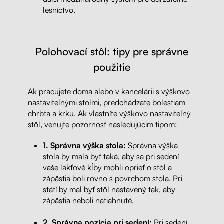
lesníctvo.
Polohovací stôl: tipy pre správne
použitie
Ak pracujete doma alebo v kancelárii s výškovo
nastaviteľnými stolmi, predchádzate bolestiam
chrbta a krku. Ak vlastníte výškovo nastaviteľný
stôl, venujte pozornosť nasledujúcim tipom:
1. Správna výška stola:
Správna výška
stola by mala byť taká, aby sa pri sedení
vaše lakťové kĺby mohli oprieť o stôl a
zápästia boli rovno s povrchom stola. Pri
státí by mal byť stôl nastavený tak, aby
zápästia neboli natiahnuté.
2. Správna pozícia pri sedení:
Pri sedení