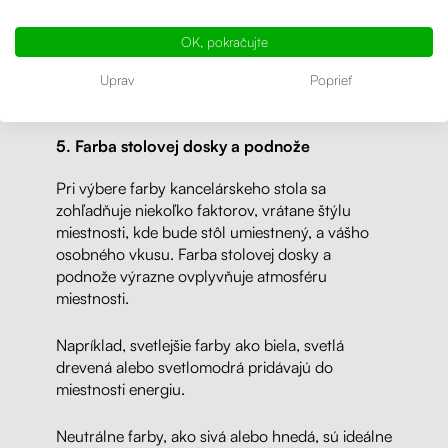
podnoží. Napríklad, moderný výškovo
nastaviteľný kancelársky stôl s minimalistickým
OK, pokračujte
dizajnom sa hodí do moderných kancelárií, zatiaľ
Uprav
Poprieť
čo klasický drevený stôl môže byť vhodný pre
rustikálny dizajn kancelárskeho prostredia.
5. Farba stolovej dosky a podnože
Pri výbere farby kancelárskeho stola sa
zohľadňuje niekoľko faktorov, vrátane štýlu
miestnosti, kde bude stôl umiestnený, a vášho
osobného vkusu. Farba stolovej dosky a
podnože výrazne ovplyvňuje atmosféru
miestnosti.
Napríklad, svetlejšie farby ako biela, svetlá
drevená alebo svetlomodrá pridávajú do
miestnosti energiu.
Neutrálne farby, ako sivá alebo hnedá, sú ideálne