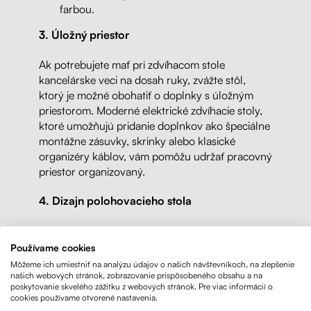
farbou.
3.
Úložný priestor
Ak potrebujete mať pri zdvíhacom stole
kancelárske veci na dosah ruky, zvážte stôl,
ktorý je možné obohatiť o doplnky s úložným
priestorom. Moderné elektrické zdvíhacie stoly,
ktoré umožňujú pridanie doplnkov ako špeciálne
montážne zásuvky, skrinky alebo klasické
organizéry káblov, vám pomôžu udržať pracovný
priestor organizovaný.
4.
Dizajn polohovacieho stola
Pri výbere dizajnu stola by mal hrať rolu vzhľad
stola. Zvážte, akú konštrukciu stola budete
Používame cookies
chcieť, aby sa hodil do vášej kancelárie, kuchyne
Môžeme ich umiestniť na analýzu údajov o našich návštevníkoch, na zlepšenie
alebo pracovnej dielne. Môžete si vybrať medzi
našich webových stránok, zobrazovanie prispôsobeného obsahu a na
poskytovanie skvelého zážitku z webových stránok. Pre viac informácií o
drevenou konštrukciou klasických nôh alebo
cookies používame otvorené nastavenia.
oceľovou konštrukciou stabilných stolových