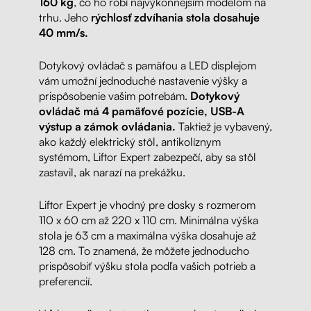
160 kg
, čo ho robí najvýkonnejším modelom na
trhu. Jeho
rýchlosť zdvíhania stola dosahuje
40 mm/s.
Dotykový ovládač s pamäťou a LED displejom
vám umožní jednoduché nastavenie výšky a
prispôsobenie vašim potrebám.
Dotykový
ovládač má 4 pamäťové pozície, USB-A
výstup a zámok ovládania.
Taktiež je vybavený,
ako každý elektrický stôl, antikolíznym
systémom, Liftor Expert zabezpečí, aby sa stôl
zastavil, ak narazí na prekážku.
Liftor Expert je vhodný pre dosky s rozmerom
110 x 60 cm až 220 x 110 cm. Minimálna výška
stola je 63 cm a maximálna výška dosahuje až
128 cm. To znamená, že môžete jednoducho
prispôsobiť výšku stola podľa vašich potrieb a
preferencií.