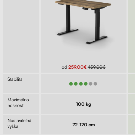
299,00€
od
259,00€
459,00€
Stabilita
●●●
●●●●●●
Maximálna
kg
100 kg
nosnosť
Nastaviteľná
9 cm
72-120 cm
výška