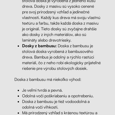
stolová doska je vyrobená z jedného kusu
dreva. Dosky z masívu sú vysoko cenené
pre svoj prirodzený vzhľad a jedinečné
vlastnosti. Každý kus dreva má svoju vlastnú
textúru a farbu, takže každá doska z masívu
je originál. Tieto dosky sú zvyčajne drahšie
ako dosky z iných materiálov, ako sú
lamináty alebo drevotriesky.
Dosky z bambusu:
Doska z bambusu je
stolová doska vyrobená z bambusového
dreva. Bambus je odolný a rýchlo rastúci
materiál, čo z neho robí ekologicky prijateľné
riešenie pre výrobu stolových dosiek.
Doska z bambusu má niekoľko výhod:
Je veľmi tvrdá a pevná.
Odolná voči poškriabaniu a opotrebeniu.
Doska z bambusu je tiež vodoodolná a
odolná voči vlhkosti.
Má prirodzený vzhľad s krásnou textúrou a