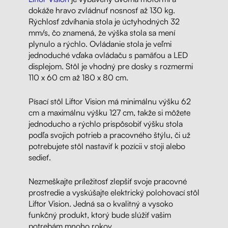
dokáže hravo zvládnuť nosnosť až 130 kg.
Rýchlosť zdvíhania stola je úctyhodných 32
mm/s, čo znamená, že výška stola sa mení
plynulo a rýchlo. Ovládanie stola je veľmi
jednoduché vďaka ovládaču s pamäťou a LED
displejom. Stôl je vhodný pre dosky s rozmermi
110 x 60 cm až 180 x 80 cm.
Písací stôl Liftor Vision má minimálnu výšku 62
cm a maximálnu výšku 127 cm, takže si môžete
jednoducho a rýchlo prispôsobiť výšku stola
podľa svojich potrieb a pracovného štýlu, či už
potrebujete stôl nastaviť k pozícii v stoji alebo
sedieť.
Nezmeškajte príležitosť zlepšiť svoje pracovné
prostredie a vyskúšajte elektrický polohovací stôl
Liftor Vision. Jedná sa o kvalitný a vysoko
funkčný produkt, ktorý bude slúžiť vašim
potrebám mnoho rokov.