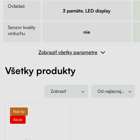
Ovládač
lny
3 pamäte, LED display
Senzor kvality
e
nie
vzduchu
Zobraziť všetky parametre
Všetky produkty
Zobraziť
Od najlacnejšieho
Náš tip
Akcie