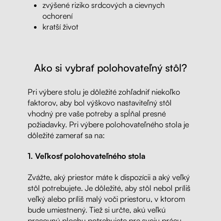
zvýšené riziko srdcových a cievnych
ochorení
kratší život
Ako si vybrať polohovateľný stôl?
Pri výbere stolu je dôležité zohľadniť niekoľko
faktorov, aby bol výškovo nastaviteľný stôl
vhodný pre vaše potreby a spĺňal presné
požiadavky. Pri výbere polohovateľného stola je
dôležité zamerať sa na:
1. Veľkosť polohovateľného stola
Zvážte, aký priestor máte k dispozícii a aký veľký
stôl potrebujete. Je dôležité, aby stôl nebol príliš
veľký alebo príliš malý voči priestoru, v ktorom
bude umiestnený. Tiež si určte, akú veľkú
pracovnú plochu potrebujete pre svoju prácu.