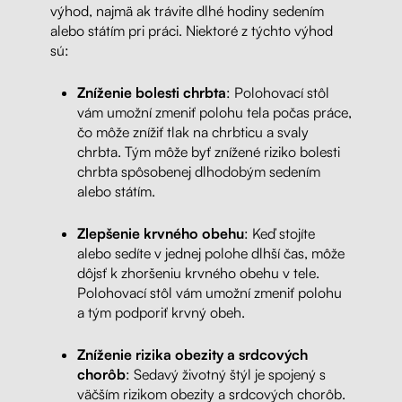
výhod, najmä ak trávite dlhé hodiny sedením
alebo státím pri práci. Niektoré z týchto výhod
sú:
Zníženie bolesti chrbta
: Polohovací stôl
vám umožní zmeniť polohu tela počas práce,
čo môže znížiť tlak na chrbticu a svaly
chrbta. Tým môže byť znížené riziko bolesti
chrbta spôsobenej dlhodobým sedením
alebo státím.
Zlepšenie krvného obehu
: Keď stojíte
alebo sedíte v jednej polohe dlhší čas, môže
dôjsť k zhoršeniu krvného obehu v tele.
Polohovací stôl vám umožní zmeniť polohu
a tým podporiť krvný obeh.
Zníženie rizika obezity a srdcových
chorôb
: Sedavý životný štýl je spojený s
väčším rizikom obezity a srdcových chorôb.