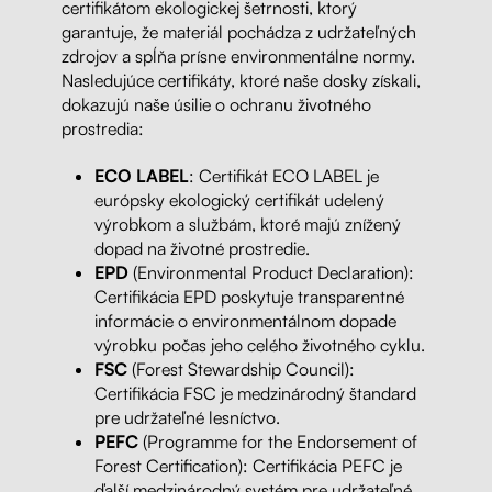
certifikátom ekologickej šetrnosti, ktorý
garantuje, že materiál pochádza z udržateľných
zdrojov a spĺňa prísne environmentálne normy.
Nasledujúce certifikáty, ktoré naše dosky získali,
dokazujú naše úsilie o ochranu životného
prostredia:
ECO LABEL
:
Certifikát ECO LABEL je
európsky ekologický certifikát udelený
výrobkom a službám, ktoré majú znížený
dopad na životné prostredie.
EPD
(Environmental Product Declaration):
Certifikácia EPD poskytuje transparentné
informácie o environmentálnom dopade
výrobku počas jeho celého životného cyklu.
FSC
(Forest Stewardship Council):
Certifikácia FSC je medzinárodný štandard
pre udržateľné lesníctvo.
PEFC
(Programme for the Endorsement of
Forest Certification): Certifikácia PEFC je
ďalší medzinárodný systém pre udržateľné