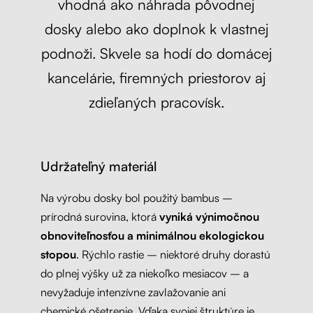
vhodná ako náhrada pôvodnej
dosky alebo ako doplnok k vlastnej
podnoži. Skvele sa hodí do domácej
kancelárie, firemných priestorov aj
zdieľaných pracovísk.
Udržateľný materiál
Na výrobu dosky bol použitý bambus –
prírodná surovina, ktorá
vyniká výnimočnou
obnoviteľnosťou a minimálnou ekologickou
stopou
. Rýchlo rastie – niektoré druhy dorastú
do plnej výšky už za niekoľko mesiacov – a
nevyžaduje intenzívne zavlažovanie ani
chemické ošetrenie. Vďaka svojej štruktúre je