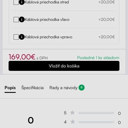
Káblová priechodka stred
+20,00€
Káblová priechodka vľavo
+20,00€
Káblová priechodka vpravo
+20,00€
169,00€
Posledné 1 ks skladom
s DPH
Popis
Špecifikácia
Rady a návody
6
5
0
0
4
0