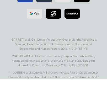
*GARRETT et al. Call Center Productivity Over 6 Months Following a
Standing Desk Intervention. IIE Transactions on Occupational
Ergonomics and Human Factors. 2016, 4(2-3), 188-195
**SAEIDIFARD et al. Differences of energy expenditure while sitting
versus standing: A systematic review and meta-analysis. European
Journal of Preventive Cardiology. 2018, 25(5), 522-538.
***WARREN et al. Sedentary Behaviors Increase Risk of Cardiovascular
Disease Mortality in Men. Medicine & Science in Sports & Exercise. 2010,
42(5), 879-885
†
DIAZ et al. Patterns of Sedentary Behavior and Mortality in U.S. Middle-
Aged and Older Adults. Annals of Internal Medicine. 2017, 167(7).
††
CONG et al. Association of sedentary behaviour with colon and rectal
cancer: a meta-analysis of observational studies. British Journal of