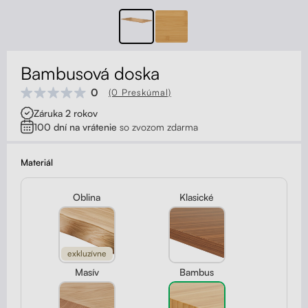
Kontakt
Kolieska
Organizácia kabeláže
Bambusová doska
Stojany na monitor - Riser
0
(0 Preskúmal)
Záruka 2 rokov
Skrinky so zásuvkami a zásuvky
100 dní na vrátenie
so zvozom zdarma
Akustické paravány
Materiál
Opierky
Oblina
Klasické
exkluzívne
Masív
Bambus