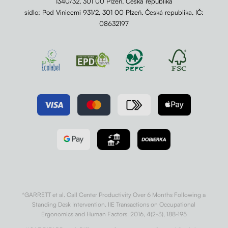
1340/32, 301 00 Plzeň, Česká republika
sídlo: Pod Vinicemi 931/2, 301 00 Plzeň, Česká republika, IČ:
08632197
*GARRETT et al. Call Center Productivity Over 6 Months Following a
Standing Desk Intervention. IIE Transactions on Occupational
Ergonomics and Human Factors. 2016, 4(2-3), 188-195