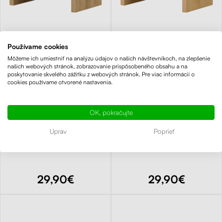
Používame cookies
Môžeme ich umiestniť na analýzu údajov o našich návštevníkoch, na zlepšenie
našich webových stránok, zobrazovanie prispôsobeného obsahu a na
4.91
(47×)
4.91
(47×)
poskytovanie skvelého zážitku z webových stránok. Pre viac informácií o
cookies používame otvorené nastavenia.
Liftor Riser 15 cm,
Liftor Riser 15 cm,
podstavec pod
podstavec pod
OK, pokračujte
monitor (H1318)
monitor (H1910)
Uprav
Poprieť
Skladom 5+ ks
Skladom 5+ ks
29,90€
29,90€