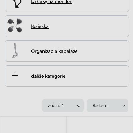
Držiaky na monitor
Kontakt
Kolieska
Organizácia kabeláže
Kolieska
Stojany na monitor - Riser
Organizácia kabeláže
Skrinky so zásuvkami a zásuvky
Akustické paravány
ďalšie kategórie
Opierky
Zobraziť
Radenie