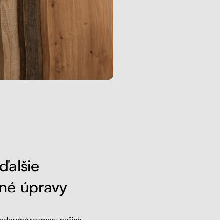
ďalšie
né úpravy
ndardné rozmery našich