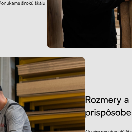
 Ponúkame širokú škálu
Rozmery a 
prispôsobe
Ak vám nevyhovujú šta