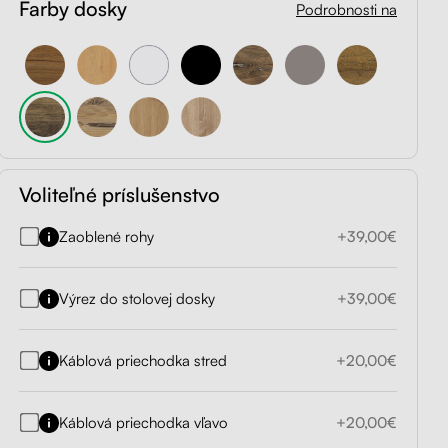
Farby dosky
Podrobnosti na
Voliteľné príslušenstvo
Zaoblené rohy
+39,00€
Výrez do stolovej dosky
+39,00€
Káblová priechodka stred
+20,00€
Káblová priechodka vľavo
+20,00€