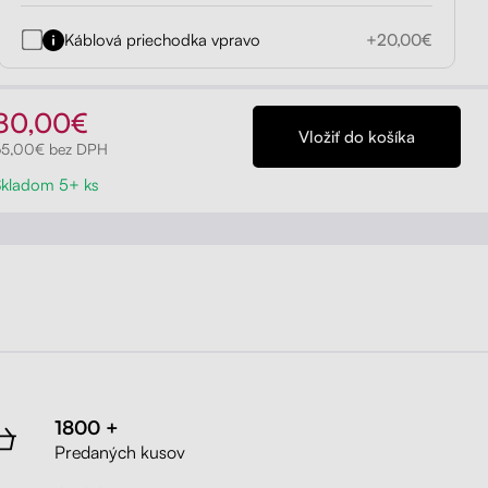
Káblová priechodka vpravo
+20,00€
80,00€
65,00€ bez DPH
Skladom 5+ ks
1800 +
Predaných kusov