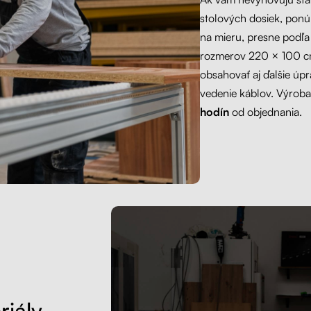
stolových dosiek, pon
na mieru, presne podľa 
rozmerov 220 × 100 c
obsahovať aj ďalšie úpr
vedenie káblov. Výroba
hodín
od objednania.
riály