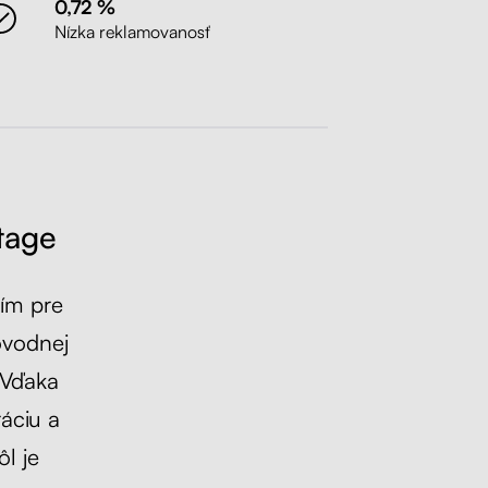
0,72 %
Nízka reklamovanosť
tage
ním pre
ôvodnej
 Vďaka
áciu a
l je