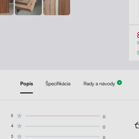
Popis
Špecifikácia
Rady a návody
6
5
0
4
0
3
0