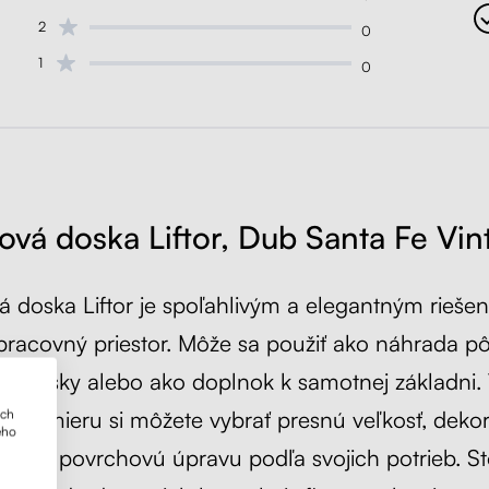
2
0
1
0
lová doska Liftor, Dub Santa Fe Vin
á doska Liftor je spoľahlivým a elegantným rieše
pracovný priestor. Môže sa použiť ako náhrada p
vej dosky alebo ako doplnok k samotnej základni.
e na mieru si môžete vybrať presnú veľkosť, dekor
ich
ého
ktickú povrchovú úpravu podľa svojich potrieb. Stô