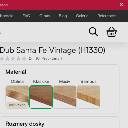
zásob
Kontakt
FAQ
O nás
Blog
Galéria
Referencie
o
Dub Santa Fe Vintage (H1330)
Všetky stoličky
0
(0 Preskúmal)
Pre najnáročnejších
Pre najnáročnejších
Materiál
Objavte všetky kancelárske a
balančné stoličky Liftor pre zdravší
Oblina
Klasické
Masív
Bambus
a pohodlnejší pracovný deň.
exkluzívne
Rozmery dosky