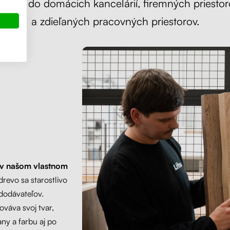
hodný do domácich kancelárií, firemných priestor
a zdieľaných pracovných priestorov.
v našom vlastnom
drevo sa starostlivo
dodávateľov.
ováva svoj tvar,
any a farbu aj po