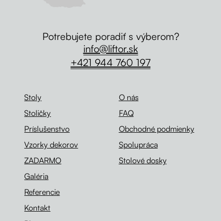
Potrebujete poradiť s výberom?
info@liftor.sk
+421 944 760 197
Stoly
O nás
Stoličky
FAQ
Príslušenstvo
Obchodné podmienky
Vzorky dekorov
Spolupráca
ZADARMO
Stolové dosky
Galéria
Referencie
Kontakt