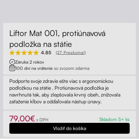
Kontakt
Kolieska
Organizácia kabeláže
Liftor Mat 001, protiúnavová
Stojany na monitor - Riser
podložka na státie
4.85
(27 Preskúmal)
Skrinky so zásuvkami a zásuvky
Záruka 2 rokov
100 dní na vrátenie
so zvozom zdarma
Akustické paravány
Podporte svoje zdravie ešte viac s ergonomickou
Opierky
podložkou na státie . Protiúnavová podložka je
navrhnutá tak, aby zlepšovala krvný obeh, znižovala
zaťaženie kĺbov a odďaľovala nástup únavy.
79,00€
Skladom 5+ ks
s DPH