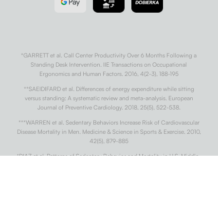
*GARRETT et al. Call Center Productivity Over 6 Months Following a
Standing Desk Intervention. IIE Transactions on Occupational
Ergonomics and Human Factors. 2016, 4(2-3), 188-195
**SAEIDIFARD et al. Differences of energy expenditure while sitting
versus standing: A systematic review and meta-analysis. European
Journal of Preventive Cardiology. 2018, 25(5), 522-538.
***WARREN et al. Sedentary Behaviors Increase Risk of Cardiovascular
Disease Mortality in Men. Medicine & Science in Sports & Exercise. 2010,
42(5), 879-885
†
DIAZ et al. Patterns of Sedentary Behavior and Mortality in U.S. Middle-
Aged and Older Adults. Annals of Internal Medicine. 2017, 167(7).
††
CONG et al. Association of sedentary behaviour with colon and rectal
cancer: a meta-analysis of observational studies. British Journal of
Cancer. 2014, 110(3), 817-826.
†††
BUCKLEY et al. Standing-based office work shows encouraging signs