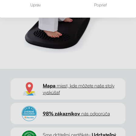
Uprav
Poprieť
Mapa
miest, kde môžete naše stoly
vyskúšať
98% zákazníkov
nás odporúča
Sme držiteľmi certifikátu
Udržateľný