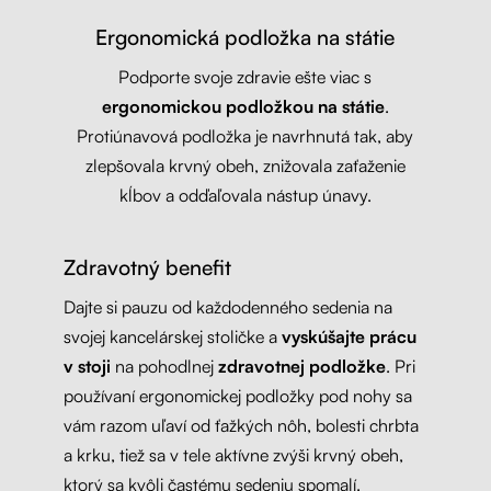
Ergonomická podložka na státie
Podporte svoje zdravie ešte viac s
ergonomickou podložkou na státie
.
Protiúnavová podložka je navrhnutá tak, aby
zlepšovala krvný obeh, znižovala zaťaženie
kĺbov a odďaľovala nástup únavy.
Zdravotný benefit
Dajte si pauzu od každodenného sedenia na
svojej kancelárskej stoličke a
vyskúšajte prácu
v stoji
na pohodlnej
zdravotnej podložke
. Pri
používaní ergonomickej podložky pod nohy sa
vám razom uľaví od ťažkých nôh, bolesti chrbta
a krku, tiež sa v tele aktívne zvýši krvný obeh,
ktorý sa kvôli častému sedeniu spomalí.