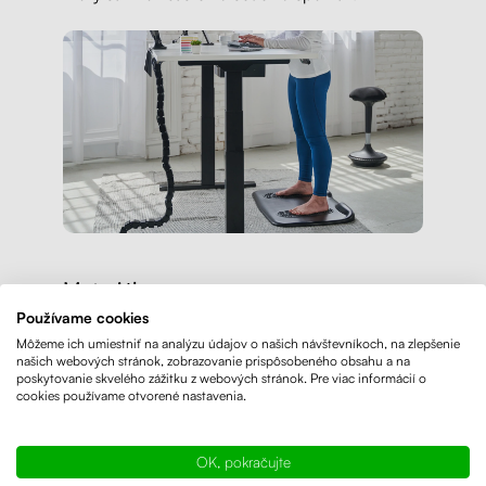
Materiál
Používame cookies
Ergonomická podložka na státie je vyrobená z
Môžeme ich umiestniť na analýzu údajov o našich návštevníkoch, na zlepšenie
vysoko kvalitných materiálov. Veľmi
mäkká a
našich webových stránok, zobrazovanie prispôsobeného obsahu a na
poskytovanie skvelého zážitku z webových stránok. Pre viac informácií o
pohodlná
aj pri dlhom státí pri kancelárskom
cookies používame otvorené nastavenia.
stole.
OK, pokračujte