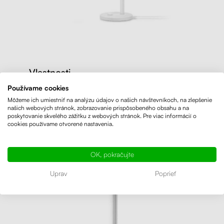
Vlastnosti
Používame cookies
Stolová lampa v bielej farbe a vo veľkosti 44,5 x
Môžeme ich umiestniť na analýzu údajov o našich návštevníkoch, na zlepšenie
15 cm má 4 režimy osvetlenia bez UV žiarenia.
našich webových stránok, zobrazovanie prispôsobeného obsahu a na
poskytovanie skvelého zážitku z webových stránok. Pre viac informácií o
Regulujte si silu svetla podľa toho, ako je vám
cookies používame otvorené nastavenia.
príjemné.
OK, pokračujte
Uprav
Poprieť