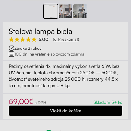
Kontakt
Kolieska
Organizácia kabeláže
Stolová lampa biela
Stojany na monitor - Riser
5.00
(6 Preskúmal)
Záruka 2 rokov
Skrinky so zásuvkami a zásuvky
100 dní na vrátenie
so zvozom zdarma
Akustické paravány
Režimy osvetlenia 4x, maximálny výkon svetla 6 W, bez
UV žiarenia, teplota chromatičnosti 2600K – 5000K,
životnosť svetelného zdroja 25 000 h, rozmery 44,5 x
Opierky
15 cm, hmotnosť lampy 0,8 kg
59,00€
Skladom 5+ ks
s DPH