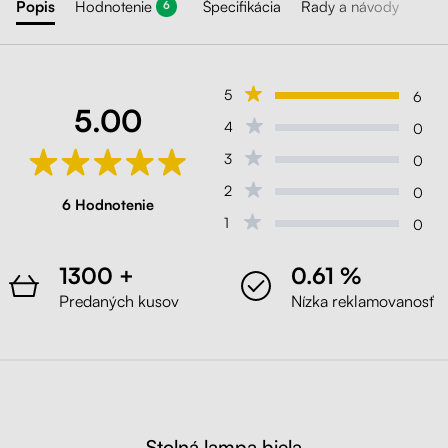
Popis
Hodnotenie
Špecifikácia
Rady a návody
6
5
6
5.00
4
0
3
0
2
0
6 Hodnotenie
1
0
1300 +
0.61 %
Predaných kusov
Nízka reklamovanosť
Stolná lampa biela