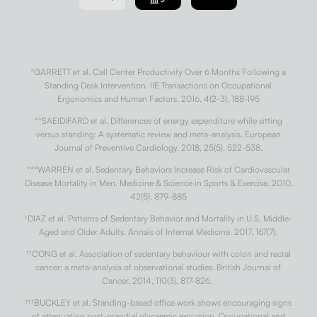
*GARRETT et al. Call Center Productivity Over 6 Months Following a
Standing Desk Intervention. IIE Transactions on Occupational
Ergonomics and Human Factors. 2016, 4(2-3), 188-195
**SAEIDIFARD et al. Differences of energy expenditure while sitting
versus standing: A systematic review and meta-analysis. European
Journal of Preventive Cardiology. 2018, 25(5), 522-538.
***WARREN et al. Sedentary Behaviors Increase Risk of Cardiovascular
Disease Mortality in Men. Medicine & Science in Sports & Exercise. 2010,
42(5), 879-885
†
DIAZ et al. Patterns of Sedentary Behavior and Mortality in U.S. Middle-
Aged and Older Adults. Annals of Internal Medicine. 2017, 167(7).
††
CONG et al. Association of sedentary behaviour with colon and rectal
cancer: a meta-analysis of observational studies. British Journal of
Cancer. 2014, 110(3), 817-826.
†††
BUCKLEY et al. Standing-based office work shows encouraging signs
of attenuating post-prandial glycaemic excursion. Occupational and