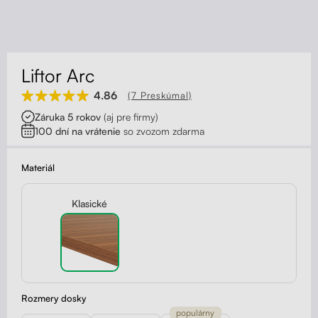
Kontakt
Kolieska
Organizácia kabeláže
Liftor Arc
Stojany na monitor - Riser
4.86
(7 Preskúmal)
Záruka 5 rokov
(aj pre firmy)
Skrinky so zásuvkami a zásuvky
100 dní na vrátenie
so zvozom zdarma
Akustické paravány
Materiál
Opierky
Klasické
Rozmery dosky
populárny