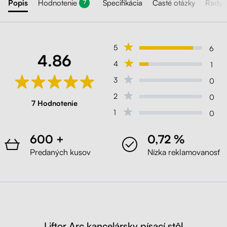
Popis
Hodnotenie
Špecifikácia
Časté otázky
Rady 
7
5
6
4.86
4
1
3
0
2
0
7 Hodnotenie
1
0
600 +
0,72 %
Predaných kusov
Nízka reklamovanosť
Liftor Arc kancelársky písací stôl