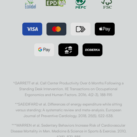
*GARRETT et al. Call Center Productivity Over 6 Months Following a
Standing Desk Intervention. IIE Transactions on Occupational
Ergonomics and Human Factors. 2016, 4(2-3), 188-195
**SAEIDIFARD et al. Differences of energy expenditure while sitting
versus standing: A systematic review and meta-analysis. European
Journal of Preventive Cardiology. 2018, 25(5), 522-538.
***WARREN et al. Sedentary Behaviors Increase Risk of Cardiovascular
Disease Mortality in Men. Medicine & Science in Sports & Exercise. 2010,
42(5), 879-885