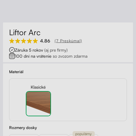
Kontakt
Kolieska
Organizácia kabeláže
Liftor Arc
Stojany na monitor - Riser
4.86
(7 Preskúmal)
Záruka 5 rokov
(aj pre firmy)
Skrinky so zásuvkami a zásuvky
100 dní na vrátenie
so zvozom zdarma
Akustické paravány
Materiál
Opierky
Klasické
Rozmery dosky
populárny