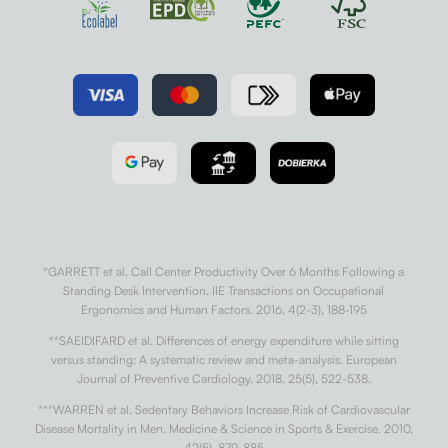
*GARRETT et al. Call Center Productivity Over 6 Months Following a
Standing Desk Intervention. IIE Transactions on Occupational
Ergonomics and Human Factors. 2016, 4(2-3), 188-195
**SAEIDIFARD et al. Differences of energy expenditure while sitting
versus standing: A systematic review and meta-analysis. European
Journal of Preventive Cardiology. 2018, 25(5), 522-538.
***WARREN et al. Sedentary Behaviors Increase Risk of Cardiovascular
Disease Mortality in Men. Medicine & Science in Sports & Exercise. 2010,
42(5), 879-885