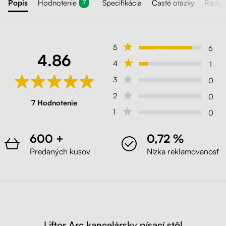
Popis
Hodnotenie
Špecifikácia
Časté otázky
Rady 
7
5
6
4.86
4
1
3
0
2
0
7 Hodnotenie
1
0
600 +
0,72 %
Predaných kusov
Nízka reklamovanosť
Liftor Arc kancelársky písací stôl