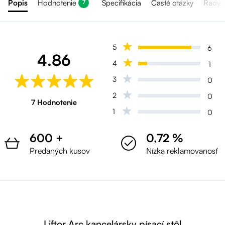
Popis
Hodnotenie
Špecifikácia
Časté otázky
Rady 
7
5
6
4.86
4
1
3
0
2
0
7 Hodnotenie
1
0
600 +
0,72 %
Predaných kusov
Nízka reklamovanosť
Liftor Arc kancelársky písací stôl