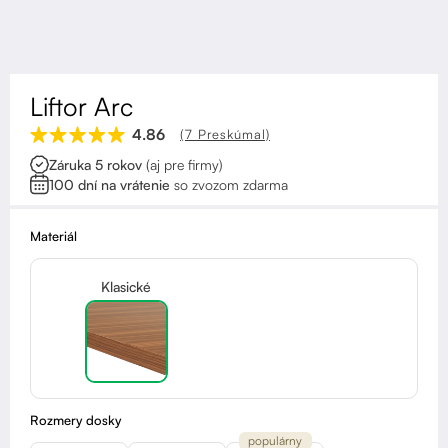
Kontakt
Kolieska
Organizácia kabeláže
Liftor Arc
Stojany na monitor - Riser
4.86
(7 Preskúmal)
Záruka 5 rokov
(aj pre firmy)
Skrinky so zásuvkami a zásuvky
100 dní na vrátenie
so zvozom zdarma
Akustické paravány
Materiál
Opierky
Klasické
Rozmery dosky
populárny