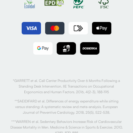
*GARRETT et al. Call Center Productivity Over 6 Months Following a
Standing Desk Intervention. IIE Transactions on Occupational
Ergonomics and Human Factors. 2016, 4(2-3), 188-195
**SAEIDIFARD et al. Differences of energy expenditure while sitting
versus standing: A systematic review and meta-analysis. European
Journal of Preventive Cardiology. 2018, 25(5), 522-538.
***WARREN et al. Sedentary Behaviors Increase Risk of Cardiovascular
Disease Mortality in Men. Medicine & Science in Sports & Exercise. 2010,
42(5), 879-885