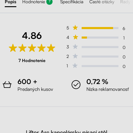
Popis
Hodnotenie
Špecifikácia
Časté otázky
Rady 
7
5
6
4.86
4
1
3
0
2
0
7 Hodnotenie
1
0
600 +
0,72 %
Predaných kusov
Nízka reklamovanosť
Liftor Arc kancelársky písací stôl