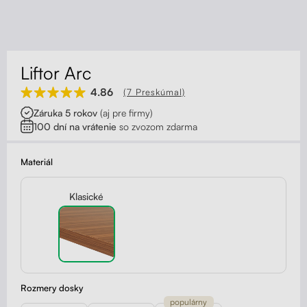
Kontakt
Kolieska
Organizácia kabeláže
Liftor Arc
Stojany na monitor - Riser
4.86
(7 Preskúmal)
Záruka 5 rokov
(aj pre firmy)
Skrinky so zásuvkami a zásuvky
100 dní na vrátenie
so zvozom zdarma
Akustické paravány
Materiál
Opierky
Klasické
Rozmery dosky
populárny