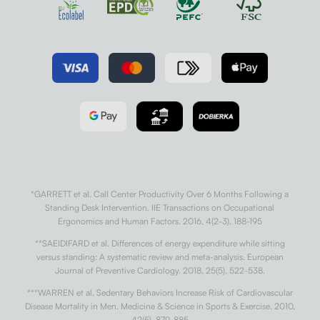
*GARRETT et al. Call Center Productivity Over 6 Months Following a
Standing Desk Intervention. IIE Transactions on Occupational
Ergonomics and Human Factors. 2016, 4(2-3), 188-195
**SAEIDIFARD et al. Differences of energy expenditure while sitting
versus standing: A systematic review and meta-analysis. European
Journal of Preventive Cardiology. 2018, 25(5), 522-538.
***WARREN et al. Sedentary Behaviors Increase Risk of Cardiovascular
Disease Mortality in Men. Medicine & Science in Sports & Exercise. 2010,
42(5), 879-885