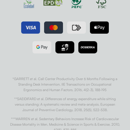
*GARRETT et al. Call Center Productivity Over 6 Months Following a
Standing Desk Intervention. IIE Transactions on Occupational
Ergonomics and Human Factors. 2016, 4(2-3), 188-195
**SAEIDIFARD et al. Differences of energy expenditure while sitting
versus standing: A systematic review and meta-analysis. European
Journal of Preventive Cardiology. 2018, 25(5), 522-538.
***WARREN et al. Sedentary Behaviors Increase Risk of Cardiovascular
Disease Mortality in Men. Medicine & Science in Sports & Exercise. 2010,
42(5), 879-885