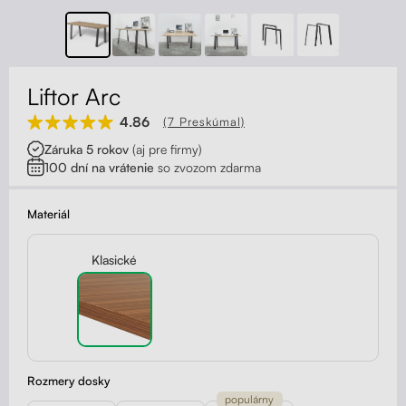
Kontakt
Kolieska
Organizácia kabeláže
Liftor Arc
Stojany na monitor - Riser
4.86
(7 Preskúmal)
Záruka 5 rokov
(aj pre firmy)
Skrinky so zásuvkami a zásuvky
100 dní na vrátenie
so zvozom zdarma
Akustické paravány
Materiál
Opierky
Klasické
Rozmery dosky
populárny