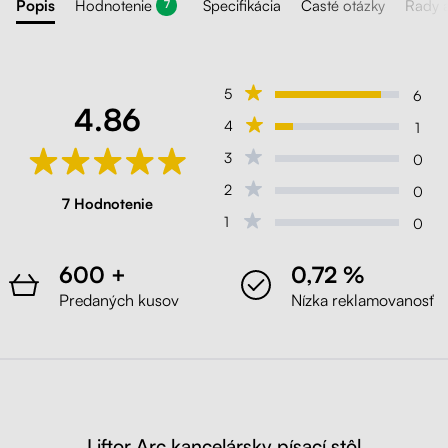
Popis
Hodnotenie
Špecifikácia
Časté otázky
Rady 
7
5
6
4.86
4
1
3
0
2
0
7 Hodnotenie
1
0
600 +
0,72 %
Predaných kusov
Nízka reklamovanosť
Liftor Arc kancelársky písací stôl