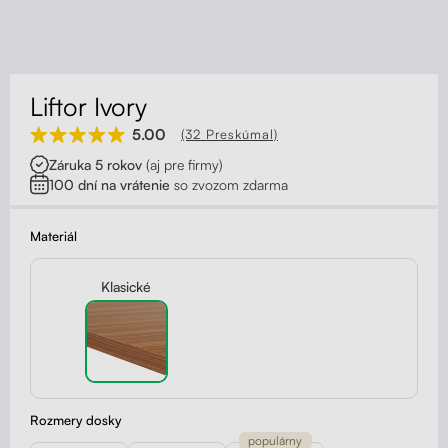
Kontakt
Kolieska
Organizácia kabeláže
Liftor Ivory
Stojany na monitor - Riser
5.00
(32 Preskúmal)
Záruka 5 rokov
(aj pre firmy)
Skrinky so zásuvkami a zásuvky
100 dní na vrátenie
so zvozom zdarma
Akustické paravány
Materiál
Opierky
Klasické
Rozmery dosky
populárny