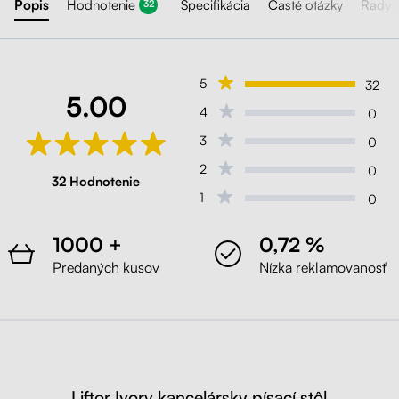
Popis
Hodnotenie
Špecifikácia
Časté otázky
Rady 
32
5
32
5.00
4
0
3
0
2
0
32 Hodnotenie
1
0
1000 +
0,72 %
Predaných kusov
Nízka reklamovanosť
Liftor Ivory kancelársky písací stôl