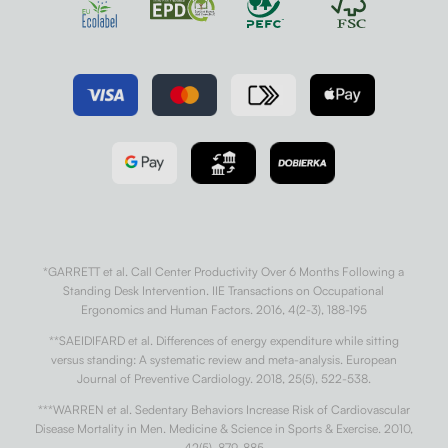
*GARRETT et al. Call Center Productivity Over 6 Months Following a
Standing Desk Intervention. IIE Transactions on Occupational
Ergonomics and Human Factors. 2016, 4(2-3), 188-195
**SAEIDIFARD et al. Differences of energy expenditure while sitting
versus standing: A systematic review and meta-analysis. European
Journal of Preventive Cardiology. 2018, 25(5), 522-538.
***WARREN et al. Sedentary Behaviors Increase Risk of Cardiovascular
Disease Mortality in Men. Medicine & Science in Sports & Exercise. 2010,
42(5), 879-885