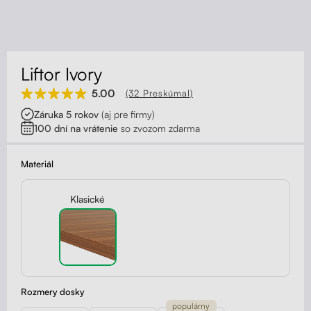
Kontakt
Kolieska
Organizácia kabeláže
Liftor Ivory
Stojany na monitor - Riser
5.00
(32 Preskúmal)
Záruka 5 rokov
(aj pre firmy)
Skrinky so zásuvkami a zásuvky
100 dní na vrátenie
so zvozom zdarma
Akustické paravány
Materiál
Opierky
Klasické
Rozmery dosky
populárny