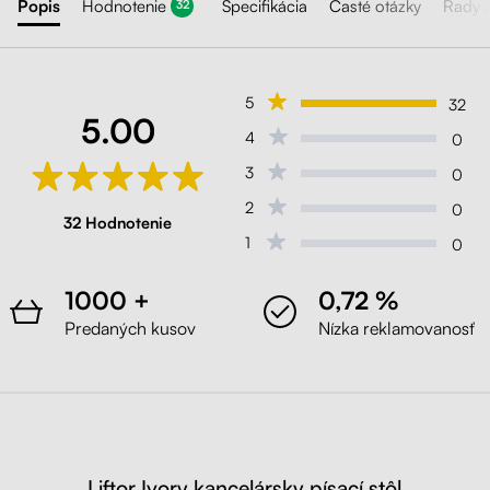
Popis
Hodnotenie
Špecifikácia
Časté otázky
Rady 
32
5
32
5.00
4
0
3
0
2
0
32 Hodnotenie
1
0
1000 +
0,72 %
Predaných kusov
Nízka reklamovanosť
Liftor Ivory kancelársky písací stôl