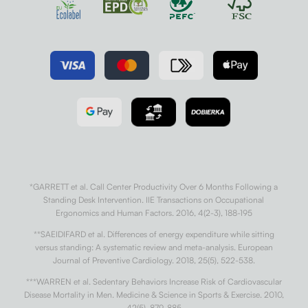
*GARRETT et al. Call Center Productivity Over 6 Months Following a
Standing Desk Intervention. IIE Transactions on Occupational
Ergonomics and Human Factors. 2016, 4(2-3), 188-195
**SAEIDIFARD et al. Differences of energy expenditure while sitting
versus standing: A systematic review and meta-analysis. European
Journal of Preventive Cardiology. 2018, 25(5), 522-538.
***WARREN et al. Sedentary Behaviors Increase Risk of Cardiovascular
Disease Mortality in Men. Medicine & Science in Sports & Exercise. 2010,
42(5), 879-885