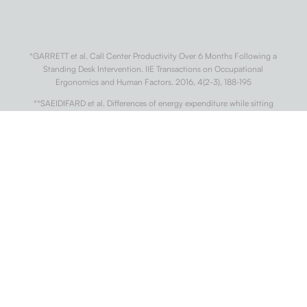
*GARRETT et al. Call Center Productivity Over 6 Months Following a
Standing Desk Intervention. IIE Transactions on Occupational
Ergonomics and Human Factors. 2016, 4(2-3), 188-195
**SAEIDIFARD et al. Differences of energy expenditure while sitting
versus standing: A systematic review and meta-analysis. European
Journal of Preventive Cardiology. 2018, 25(5), 522-538.
***WARREN et al. Sedentary Behaviors Increase Risk of Cardiovascular
Disease Mortality in Men. Medicine & Science in Sports & Exercise. 2010,
42(5), 879-885
†
DIAZ et al. Patterns of Sedentary Behavior and Mortality in U.S. Middle-
Aged and Older Adults. Annals of Internal Medicine. 2017, 167(7).
††
CONG et al. Association of sedentary behaviour with colon and rectal
cancer: a meta-analysis of observational studies. British Journal of
Cancer. 2014, 110(3), 817-826.
†††
BUCKLEY et al. Standing-based office work shows encouraging signs
of attenuating post-prandial glycaemic excursion. Occupational and
Environmental Medicine. 2014, 71(2), 109-111.