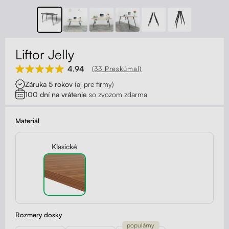
Kontakt
Kolieska
Organizácia kabeláže
Liftor Jelly
Stojany na monitor - Riser
4.94
(33 Preskúmal)
Záruka 5 rokov
(aj pre firmy)
Skrinky so zásuvkami a zásuvky
100 dní na vrátenie
so zvozom zdarma
Akustické paravány
Materiál
Opierky
Klasické
Rozmery dosky
populárny