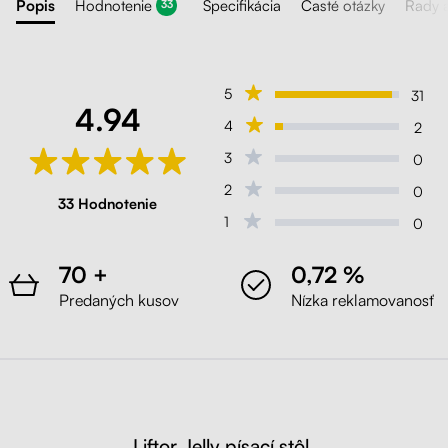
Popis
Hodnotenie
Špecifikácia
Časté otázky
Rady 
33
5
31
4.94
4
2
3
0
2
0
33 Hodnotenie
1
0
70 +
0,72 %
Predaných kusov
Nízka reklamovanosť
Liftor Jelly písací stôl