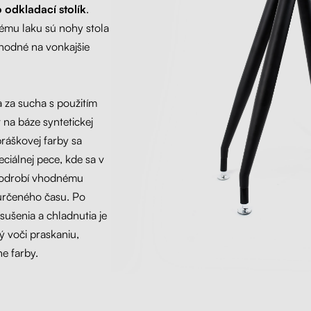
o odkladací stolík
.
ému laku sú nohy stola
hodné na vonkajšie
 za sucha s použitím
na báze syntetickej
práškovej farby sa
ciálnej pece, kde sa v
y podrobí vhodnému
určeného času. Po
ušenia a chladnutia je
ý voči praskaniu,
e farby.