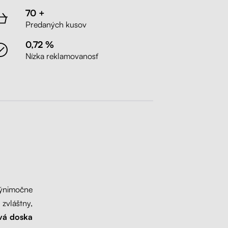
70 +
Predaných kusov
0,72 %
Nízka reklamovanosť
 výnimočne
 zvláštny,
vá doska