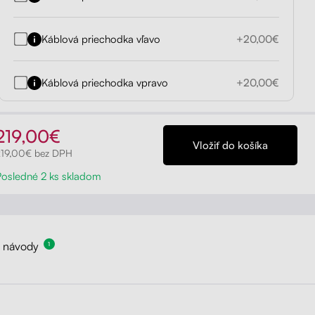
Káblová priechodka vľavo
+20,00€
Káblová priechodka vpravo
+20,00€
219,00€
219,00€ bez DPH
Posledné 2 ks skladom
a návody
1