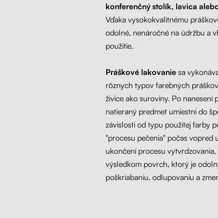
konferenčný stolík, lavica aleb
Vďaka vysokokvalitnému práškov
odolné, nenáročné na údržbu a v
použitie.
Práškové lakovanie
sa vykonáva
rôznych typov farebných práškov 
živice ako suroviny. Po nanesení 
natieraný predmet umiestni do špe
závislosti od typu použitej farb
"procesu pečenia" počas vopred 
ukončení procesu vytvrdzovania, s
výsledkom povrch, ktorý je odoln
poškriabaniu, odlupovaniu a zmen