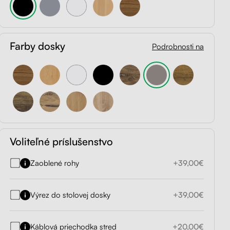
Farby dosky
Podrobnosti na
Voliteľné príslušenstvo
Zaoblené rohy
+39,00€
Výrez do stolovej dosky
+39,00€
Káblová priechodka stred
+20,00€