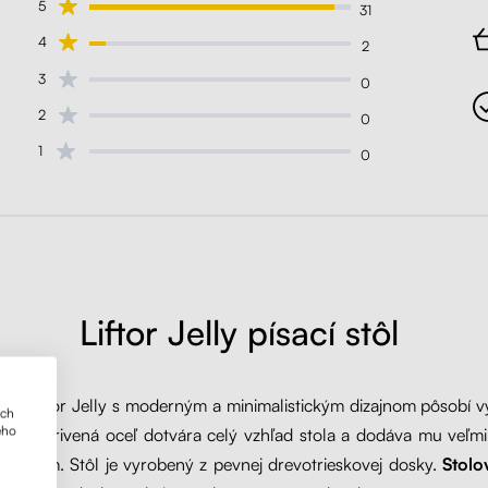
5
31
4
2
3
0
2
0
1
0
Liftor Jelly písací stôl
stôl Liftor Jelly s moderným a minimalistickým dizajnom pôsobí
ich
ého
ne. Zakrivená oceľ dotvára celý vzhľad stola a dodáva mu veľmi
lny šarm. Stôl je vyrobený z pevnej drevotrieskovej dosky.
Stolo