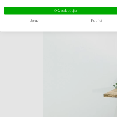
je vysok
OK, pokračujte
Uprav
Poprieť