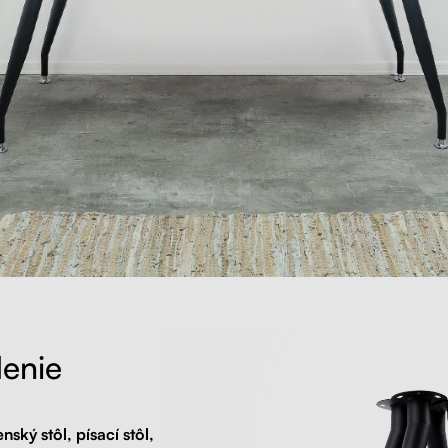
enie
nský stôl, písací stôl,