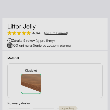
Kontakt
Kolieska
Organizácia kabeláže
Liftor Jelly
Stojany na monitor - Riser
4.94
(33 Preskúmal)
Záruka 5 rokov
(aj pre firmy)
Skrinky so zásuvkami a zásuvky
100 dní na vrátenie
so zvozom zdarma
Akustické paravány
Materiál
Opierky
Klasické
Rozmery dosky
populárny