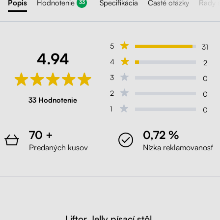
Popis
Hodnotenie
Špecifikácia
Časté otázky
Rady 
33
5
31
4.94
4
2
3
0
2
0
33 Hodnotenie
1
0
70 +
0,72 %
Predaných kusov
Nízka reklamovanosť
Liftor Jelly písací stôl