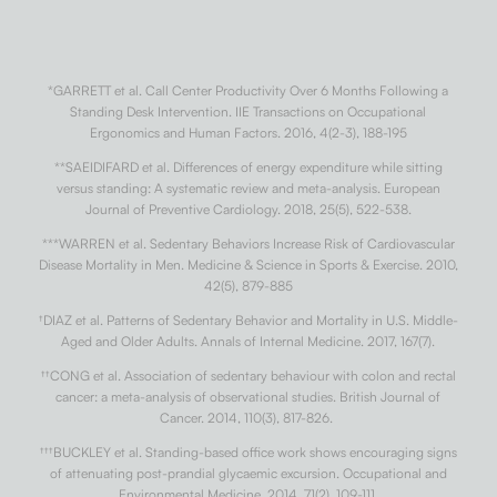
*GARRETT et al. Call Center Productivity Over 6 Months Following a
Standing Desk Intervention. IIE Transactions on Occupational
Ergonomics and Human Factors. 2016, 4(2-3), 188-195
**SAEIDIFARD et al. Differences of energy expenditure while sitting
versus standing: A systematic review and meta-analysis. European
Journal of Preventive Cardiology. 2018, 25(5), 522-538.
***WARREN et al. Sedentary Behaviors Increase Risk of Cardiovascular
Disease Mortality in Men. Medicine & Science in Sports & Exercise. 2010,
42(5), 879-885
†
DIAZ et al. Patterns of Sedentary Behavior and Mortality in U.S. Middle-
Aged and Older Adults. Annals of Internal Medicine. 2017, 167(7).
††
CONG et al. Association of sedentary behaviour with colon and rectal
cancer: a meta-analysis of observational studies. British Journal of
Cancer. 2014, 110(3), 817-826.
†††
BUCKLEY et al. Standing-based office work shows encouraging signs
of attenuating post-prandial glycaemic excursion. Occupational and
Environmental Medicine. 2014, 71(2), 109-111.