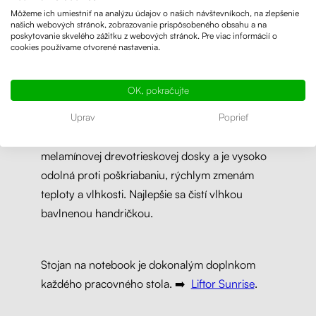
Môžeme ich umiestniť na analýzu údajov o našich návštevníkoch, na zlepšenie
našich webových stránok, zobrazovanie prispôsobeného obsahu a na
poskytovanie skvelého zážitku z webových stránok. Pre viac informácií o
cookies používame otvorené nastavenia.
OK, pokračujte
Vyrábame stoly na meranie
Uprav
Poprieť
Doska stola je ručne vyrobená z vysokokvalitnej
melamínovej drevotrieskovej dosky a je vysoko
odolná proti poškriabaniu, rýchlym zmenám
teploty a vlhkosti. Najlepšie sa čistí vlhkou
bavlnenou handričkou.
Stojan na notebook je dokonalým doplnkom
každého pracovného stola. ➡️
Liftor Sunrise
.