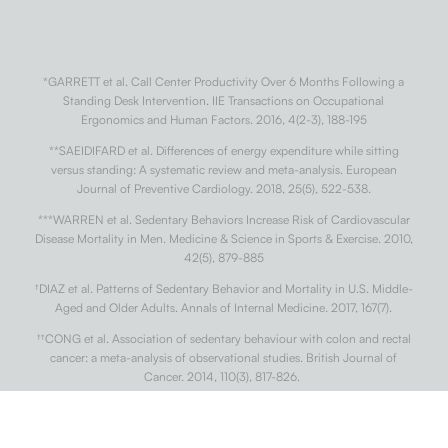
*GARRETT et al. Call Center Productivity Over 6 Months Following a
Standing Desk Intervention. IIE Transactions on Occupational
Ergonomics and Human Factors. 2016, 4(2-3), 188-195
**SAEIDIFARD et al. Differences of energy expenditure while sitting
versus standing: A systematic review and meta-analysis. European
Journal of Preventive Cardiology. 2018, 25(5), 522-538.
***WARREN et al. Sedentary Behaviors Increase Risk of Cardiovascular
Disease Mortality in Men. Medicine & Science in Sports & Exercise. 2010,
42(5), 879-885
†
DIAZ et al. Patterns of Sedentary Behavior and Mortality in U.S. Middle-
Aged and Older Adults. Annals of Internal Medicine. 2017, 167(7).
††
CONG et al. Association of sedentary behaviour with colon and rectal
cancer: a meta-analysis of observational studies. British Journal of
Cancer. 2014, 110(3), 817-826.
†††
BUCKLEY et al. Standing-based office work shows encouraging signs
of attenuating post-prandial glycaemic excursion. Occupational and
Environmental Medicine. 2014, 71(2), 109-111.