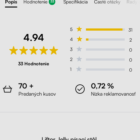
Popis
Hodnotenie
Špecifikácia
Časté otázky
Rady 
33
5
31
4.94
4
2
3
0
2
0
33 Hodnotenie
1
0
70 +
0,72 %
Predaných kusov
Nízka reklamovanosť
Liftor Jelly písací stôl