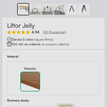
Kontakt
Kolieska
Organizácia kabeláže
Liftor Jelly
Stojany na monitor - Riser
4.94
(33 Preskúmal)
Záruka 5 rokov
(aj pre firmy)
Skrinky so zásuvkami a zásuvky
100 dní na vrátenie
so zvozom zdarma
Akustické paravány
Materiál
Opierky
Klasické
Rozmery dosky
populárny