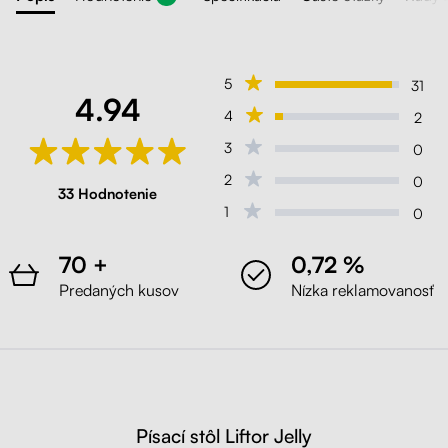
5
31
4.94
4
2
3
0
2
0
33 Hodnotenie
1
0
70 +
0,72 %
Predaných kusov
Nízka reklamovanosť
Písací stôl Liftor Jelly