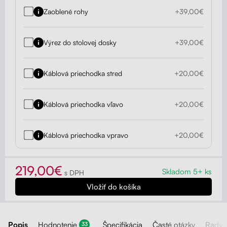
Zaoblené rohy
+39,00€
Výrez do stolovej dosky
+39,00€
Káblová priechodka stred
+20,00€
Káblová priechodka vľavo
+20,00€
Káblová priechodka vpravo
+20,00€
219,00€
Skladom 5+ ks
s DPH
Popis
Hodnotenie
Špecifikácia
Časté otázky
Rady 
33