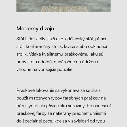
Moderný dizajn
Stôl Liftor Jelly slúži ako jedálenský stôl, písací
stôl, konferenčný stolík, lavica alebo odkladací
stolík. Vďaka kvalitnému práškovému laku sú
nohy stola odolné, nenáročné na údržbu a
vhodné na vonkajšie použitie.
Práškové lakovanie sa vykonáva za sucha s
použitím rôznych typov farebných práškov na
báze syntetickej živice ako suroviny. Po nanesení
práškovej farby sa natieraný predmet umiestni
do špeciálnej pece, kde sa v závislosti od typu