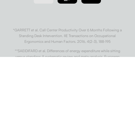
*GARRETT et al. Call Center Productivity Over 6 Months Following a
Standing Desk Intervention. IIE Transactions on Occupational
Ergonomics and Human Factors. 2016, 4(2-3), 188-195
**SAEIDIFARD et al. Differences of energy expenditure while sitting
versus standing: A systematic review and meta-analysis. European
Journal of Preventive Cardiology. 2018, 25(5), 522-538.
***WARREN et al. Sedentary Behaviors Increase Risk of Cardiovascular
Disease Mortality in Men. Medicine & Science in Sports & Exercise. 2010,
42(5), 879-885
†
DIAZ et al. Patterns of Sedentary Behavior and Mortality in U.S. Middle-
Aged and Older Adults. Annals of Internal Medicine. 2017, 167(7).
††
CONG et al. Association of sedentary behaviour with colon and rectal
cancer: a meta-analysis of observational studies. British Journal of
Cancer. 2014, 110(3), 817-826.
†††
BUCKLEY et al. Standing-based office work shows encouraging signs
of attenuating post-prandial glycaemic excursion. Occupational and