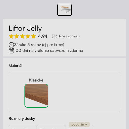
Kontakt
Kolieska
Organizácia kabeláže
Liftor Jelly
Stojany na monitor - Riser
4.94
(33 Preskúmal)
Záruka 5 rokov
(aj pre firmy)
Skrinky so zásuvkami a zásuvky
100 dní na vrátenie
so zvozom zdarma
Akustické paravány
Materiál
Opierky
Klasické
Rozmery dosky
populárny