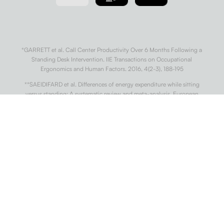
*GARRETT et al. Call Center Productivity Over 6 Months Following a
Standing Desk Intervention. IIE Transactions on Occupational
Ergonomics and Human Factors. 2016, 4(2-3), 188-195
**SAEIDIFARD et al. Differences of energy expenditure while sitting
versus standing: A systematic review and meta-analysis. European
Journal of Preventive Cardiology. 2018, 25(5), 522-538.
***WARREN et al. Sedentary Behaviors Increase Risk of Cardiovascular
Disease Mortality in Men. Medicine & Science in Sports & Exercise. 2010,
42(5), 879-885
†
DIAZ et al. Patterns of Sedentary Behavior and Mortality in U.S. Middle-
Aged and Older Adults. Annals of Internal Medicine. 2017, 167(7).
††
CONG et al. Association of sedentary behaviour with colon and rectal
cancer: a meta-analysis of observational studies. British Journal of
Cancer. 2014, 110(3), 817-826.
†††
BUCKLEY et al. Standing-based office work shows encouraging signs
of attenuating post-prandial glycaemic excursion. Occupational and