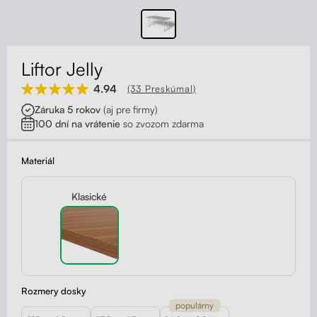
Kontakt
Kolieska
Organizácia kabeláže
Liftor Jelly
Stojany na monitor - Riser
4.94
(33 Preskúmal)
Záruka 5 rokov
(aj pre firmy)
Skrinky so zásuvkami a zásuvky
100 dní na vrátenie
so zvozom zdarma
Akustické paravány
Materiál
Opierky
Klasické
Rozmery dosky
populárny