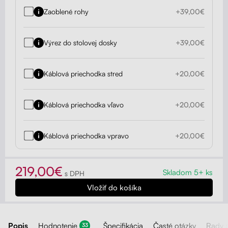
Zaoblené rohy
+39,00€
Výrez do stolovej dosky
+39,00€
Káblová priechodka stred
+20,00€
Káblová priechodka vľavo
+20,00€
Káblová priechodka vpravo
+20,00€
219,00€
Skladom 5+ ks
s DPH
Popis
Hodnotenie
Špecifikácia
Časté otázky
Rady 
33