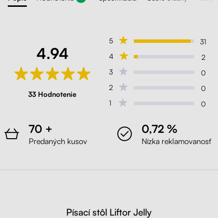
5
31
4.94
4
2
3
0
2
0
33 Hodnotenie
1
0
70 +
0,72 %
Predaných kusov
Nízka reklamovanosť
Písací stôl Liftor Jelly