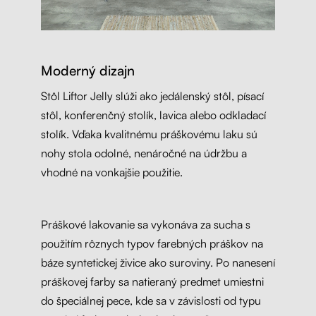
Moderný dizajn
Stôl Liftor Jelly slúži ako jedálenský stôl, písací
stôl, konferenčný stolík, lavica alebo odkladací
stolík. Vďaka kvalitnému práškovému laku sú
nohy stola odolné, nenáročné na údržbu a
vhodné na vonkajšie použitie.
Práškové lakovanie sa vykonáva za sucha s
použitím rôznych typov farebných práškov na
báze syntetickej živice ako suroviny. Po nanesení
práškovej farby sa natieraný predmet umiestni
do špeciálnej pece, kde sa v závislosti od typu