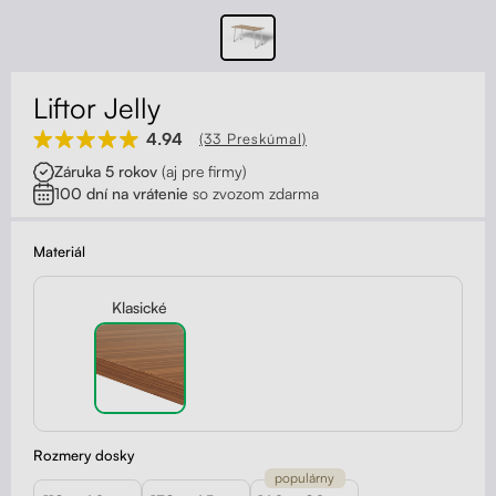
Kontakt
Kolieska
Organizácia kabeláže
Liftor Jelly
Stojany na monitor - Riser
4.94
(33 Preskúmal)
Záruka 5 rokov
(aj pre firmy)
Skrinky so zásuvkami a zásuvky
100 dní na vrátenie
so zvozom zdarma
Akustické paravány
Materiál
Opierky
Klasické
Rozmery dosky
populárny