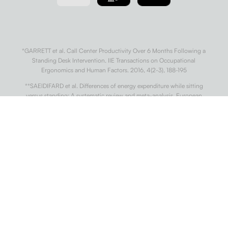
*GARRETT et al. Call Center Productivity Over 6 Months Following a
Standing Desk Intervention. IIE Transactions on Occupational
Ergonomics and Human Factors. 2016, 4(2-3), 188-195
**SAEIDIFARD et al. Differences of energy expenditure while sitting
versus standing: A systematic review and meta-analysis. European
Journal of Preventive Cardiology. 2018, 25(5), 522-538.
***WARREN et al. Sedentary Behaviors Increase Risk of Cardiovascular
Disease Mortality in Men. Medicine & Science in Sports & Exercise. 2010,
42(5), 879-885
†
DIAZ et al. Patterns of Sedentary Behavior and Mortality in U.S. Middle-
Aged and Older Adults. Annals of Internal Medicine. 2017, 167(7).
††
CONG et al. Association of sedentary behaviour with colon and rectal
cancer: a meta-analysis of observational studies. British Journal of
Cancer. 2014, 110(3), 817-826.
†††
BUCKLEY et al. Standing-based office work shows encouraging signs
of attenuating post-prandial glycaemic excursion. Occupational and