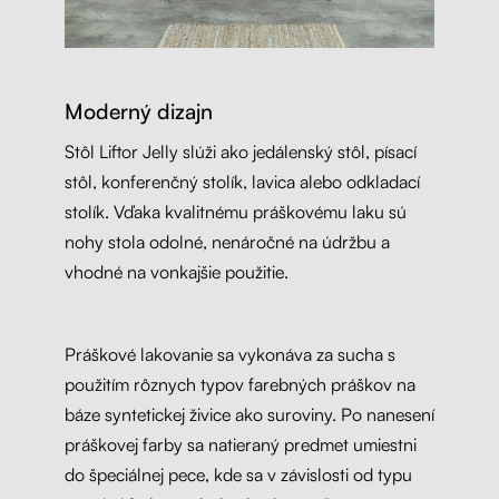
Moderný dizajn
Stôl Liftor Jelly slúži ako jedálenský stôl, písací
stôl, konferenčný stolík, lavica alebo odkladací
stolík. Vďaka kvalitnému práškovému laku sú
nohy stola odolné, nenáročné na údržbu a
vhodné na vonkajšie použitie.
Práškové lakovanie sa vykonáva za sucha s
použitím rôznych typov farebných práškov na
báze syntetickej živice ako suroviny. Po nanesení
práškovej farby sa natieraný predmet umiestni
do špeciálnej pece, kde sa v závislosti od typu