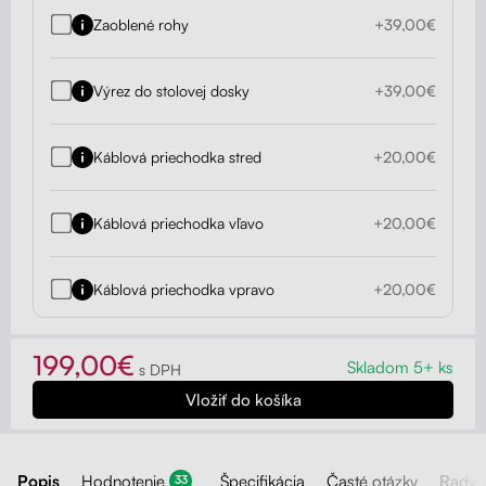
Zaoblené rohy
+39,00€
Výrez do stolovej dosky
+39,00€
Káblová priechodka stred
+20,00€
Káblová priechodka vľavo
+20,00€
Káblová priechodka vpravo
+20,00€
199,00€
Skladom 5+ ks
s DPH
Popis
Hodnotenie
Špecifikácia
Časté otázky
Rady 
33