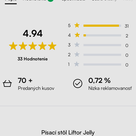
5
31
4.94
4
2
3
0
2
0
33 Hodnotenie
1
0
70 +
0,72 %
Predaných kusov
Nízka reklamovanosť
Písací stôl Liftor Jelly