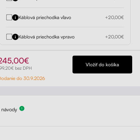
Káblová priechodka vľavo
+20,00€
Káblová priechodka vpravo
+20,00€
245,00€
199,20€ bez DPH
Dodanie do 30.9.2026
a návody
1