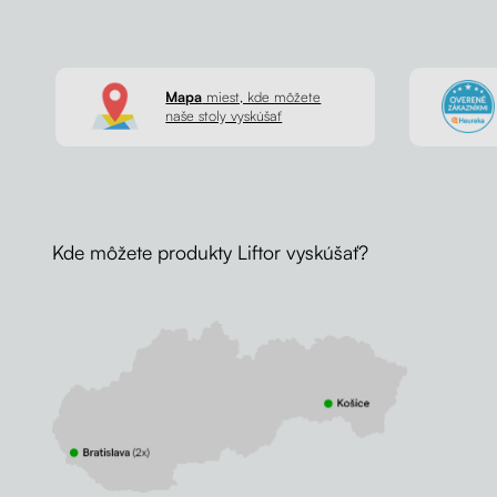
Mapa
miest, kde môžete
naše stoly vyskúšať
Kde môžete produkty Liftor vyskúšať?