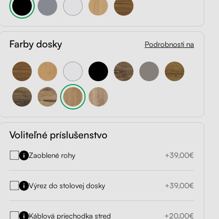
Farby dosky
Podrobnosti na
Voliteľné príslušenstvo
Zaoblené rohy
+39,00€
Výrez do stolovej dosky
+39,00€
Káblová priechodka stred
+20,00€