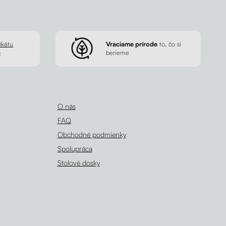
ikátu
Vraciame prírode
to, čo si
p
berieme
O nás
FAQ
Obchodné podmienky
Spolupráca
Stolové dosky