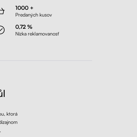
1000 +
Predaných kusov
0,72 %
Nízka reklamovanosť
ůl
u, ktorá
dizajnom
.