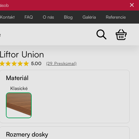
zásob
Kontakt
FAQ
O nás
Blog
Galéria
Referencie
o
Liftor Union
Všetky stoličky
5.00
(29 Preskúmal)
Pre najnáročnejších
Pre najnáročnejších
Materiál
Objavte všetky kancelárske a
balančné stoličky Liftor pre zdravší
Klasické
a pohodlnejší pracovný deň.
Rozmery dosky