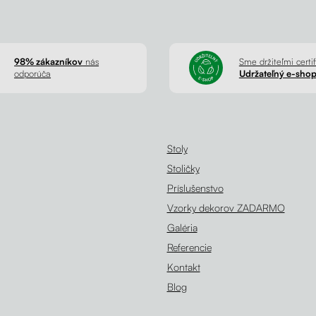
98% zákazníkov
nás
Sme držiteľmi certif
odporúča
Udržateľný e-sho
Stoly
Stoličky
Príslušenstvo
Vzorky dekorov ZADARMO
Galéria
Referencie
Kontakt
Blog