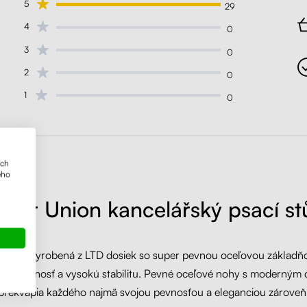
5
29
4
0
3
0
2
0
1
0
ich
ého
iftor Union kancelářský psací st
 doska vyrobená z LTD dosiek so super pevnou oceľovou základňo
e robustnosť a vysokú stabilitu. Pevné oceľové nohy s moderným 
prekvapia každého najmä svojou pevnosťou a eleganciou zároveň