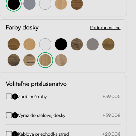
Farby dosky
Podrobnosti na
Voliteľné príslušenstvo
Zaoblené rohy
+39,00€
Výrez do stolovej dosky
+39,00€
Káblová priechodka stred
+20,00€