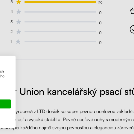
5
29
4
0
3
0
2
0
1
0
ich
ého
iftor Union kancelářský psací st
 doska vyrobená z LTD dosiek so super pevnou oceľovou základňo
e robustnosť a vysokú stabilitu. Pevné oceľové nohy s moderným 
prekvapia každého najmä svojou pevnosťou a eleganciou zároveň