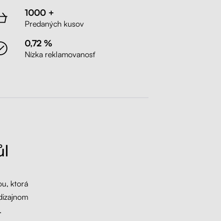
1000 +
Predaných kusov
0,72 %
Nízka reklamovanosť
ůl
u, ktorá
dizajnom
.