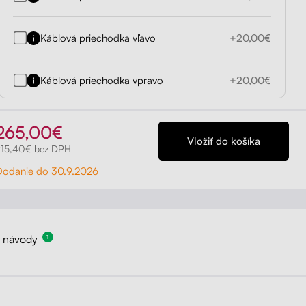
Káblová priechodka vľavo
+20,00€
Káblová priechodka vpravo
+20,00€
265,00€
215,40€ bez DPH
Dodanie do 30.9.2026
a návody
1