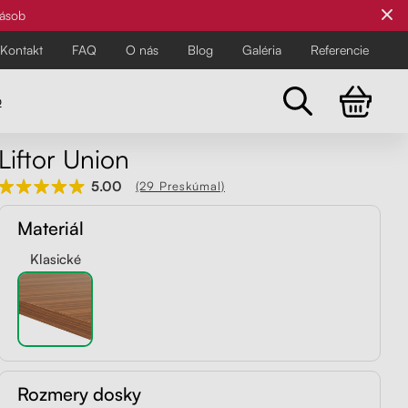
zásob
Kontakt
FAQ
O nás
Blog
Galéria
Referencie
o
Liftor Union
Všetky stoličky
5.00
(29 Preskúmal)
Pre najnáročnejších
Pre najnáročnejších
Materiál
Objavte všetky kancelárske a
balančné stoličky Liftor pre zdravší
Klasické
a pohodlnejší pracovný deň.
Rozmery dosky