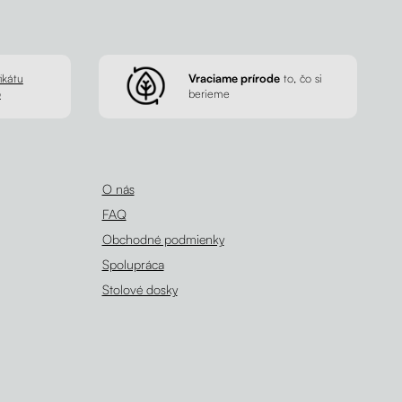
ikátu
Vraciame prírode
to, čo si
p
berieme
O nás
FAQ
Obchodné podmienky
Spolupráca
Stolové dosky