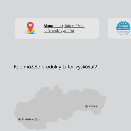
Mapa
miest, kde môžete
naše stoly vyskúšať
Kde môžete produkty Liftor vyskúšať?