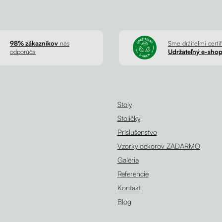
98% zákazníkov
nás
Sme držiteľmi certif
odporúča
Udržateľný e-sho
Stoly
Stoličky
Príslušenstvo
Vzorky dekorov ZADARMO
Galéria
Referencie
Kontakt
Blog