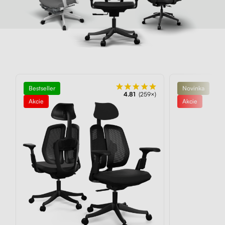
Bestseller
Novinka
4.81
(259×)
Akcie
Akcie