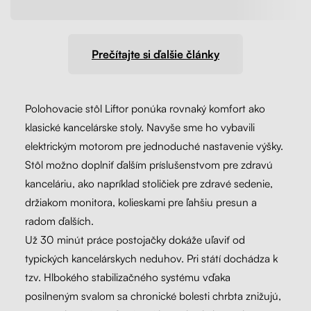
Prečítajte si ďalšie články
Polohovacie stôl Liftor ponúka rovnaký komfort ako
klasické kancelárske stoly. Navyše sme ho vybavili
elektrickým motorom pre jednoduché nastavenie výšky.
Stôl možno doplniť ďalším príslušenstvom pre zdravú
kanceláriu, ako napríklad stoličiek pre zdravé sedenie,
držiakom monitora, kolieskami pre ľahšiu presun a
radom ďalších.
Už 30 minút práce postojačky dokáže uľaviť od
typických kancelárskych neduhov. Pri státí dochádza k
tzv. Hlbokého stabilizačného systému vďaka
posilneným svalom sa chronické bolesti chrbta znižujú,