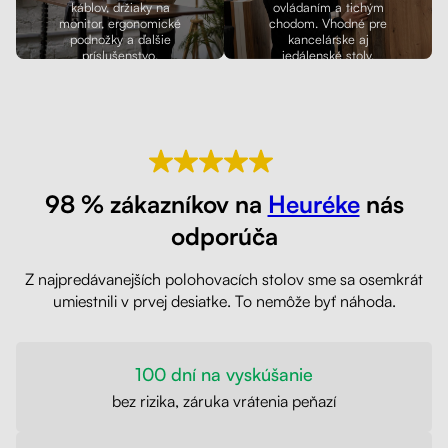
káblov, držiaky na
ovládaním a tichým
monitor, ergonomické
chodom. Vhodné pre
podnožky a ďalšie
kancelárske aj
príslušenstvo.
jedálenské stoly.
98 % zákazníkov na
Heuréke
nás
odporúča
Z najpredávanejších polohovacích stolov sme sa osemkrát
umiestnili v prvej desiatke. To nemôže byť náhoda.
100 dní na vyskúšanie
bez rizika, záruka vrátenia peňazí