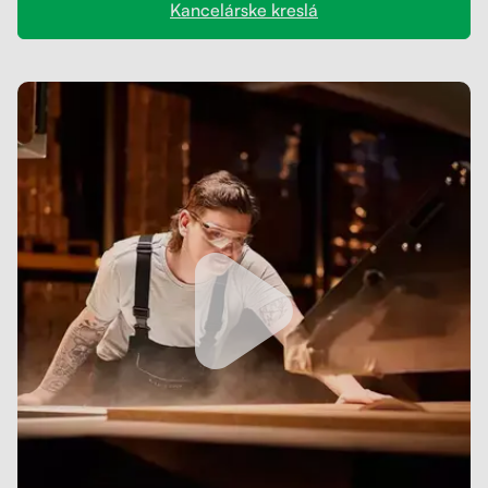
Kancelárske kreslá
Kontakt
Kolieska
Organizácia kabeláže
Stojany na monitor - Riser
Skrinky so zásuvkami a zásuvky
Akustické paravány
Opierky