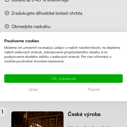
Zredukujete dlhodobé bolesti chrbta
Obmedzíte nadváhu
Uľavíte krčnej chrbtici a posilníte svalstvo
Používame cookies
Môžeme ich umiestniť na analýzu údajov o našich návštevníkoch, na zlepšenie
našich webových stránok, zobrazovanie prispôsobeného obsahu a na
Zbavíte sa únavy
poskytovanie skvelého zážitku z webových stránok. Pre viac informácií o
cookies používame otvorené nastavenia.
Prečo si vybrať výškovo nastaviteľný
stôl od spoločnosti Liftor?
OK, pokračujte
Ako výrobca ponúkame viac – možnosť prispôsobenia rozmerov
Uprav
Poprieť
na mieru, širokú škálu dekorov a expresnú výrobu s odoslaním
do 24 hodín.
Česká výroba