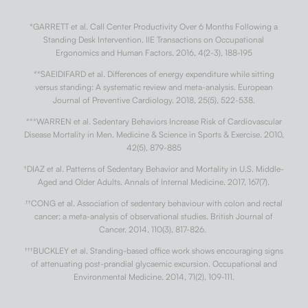
*GARRETT et al. Call Center Productivity Over 6 Months Following a
Standing Desk Intervention. IIE Transactions on Occupational
Ergonomics and Human Factors. 2016, 4(2-3), 188-195
**SAEIDIFARD et al. Differences of energy expenditure while sitting
versus standing: A systematic review and meta-analysis. European
Journal of Preventive Cardiology. 2018, 25(5), 522-538.
***WARREN et al. Sedentary Behaviors Increase Risk of Cardiovascular
Disease Mortality in Men. Medicine & Science in Sports & Exercise. 2010,
42(5), 879-885
†
DIAZ et al. Patterns of Sedentary Behavior and Mortality in U.S. Middle-
Aged and Older Adults. Annals of Internal Medicine. 2017, 167(7).
††
CONG et al. Association of sedentary behaviour with colon and rectal
cancer: a meta-analysis of observational studies. British Journal of
Cancer. 2014, 110(3), 817-826.
†††
BUCKLEY et al. Standing-based office work shows encouraging signs
of attenuating post-prandial glycaemic excursion. Occupational and
Environmental Medicine. 2014, 71(2), 109-111.