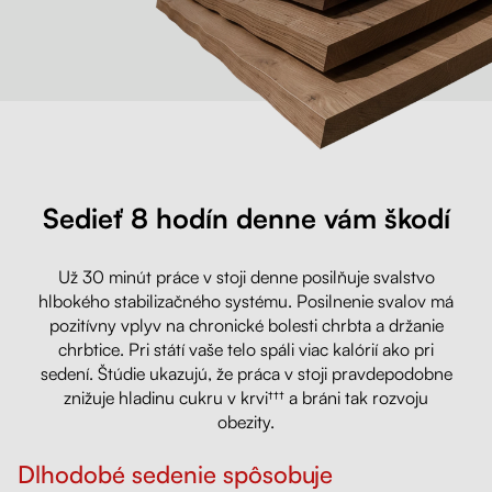
Sedieť 8 hodín denne vám škodí
Už 30 minút práce v stoji denne posilňuje svalstvo
hlbokého stabilizačného systému. Posilnenie svalov má
pozitívny vplyv na chronické bolesti chrbta a držanie
chrbtice. Pri státí vaše telo spáli viac kalórií ako pri
sedení. Štúdie ukazujú, že práca v stoji pravdepodobne
znižuje hladinu cukru v krvi††† a bráni tak rozvoju
obezity.
Dlhodobé sedenie spôsobuje