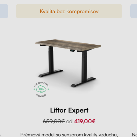
Kvalita bez kompromisov
Liftor Expert
659,00€
od
419,00€
a
Prémiový model so senzorom kvality vzduchu,
No