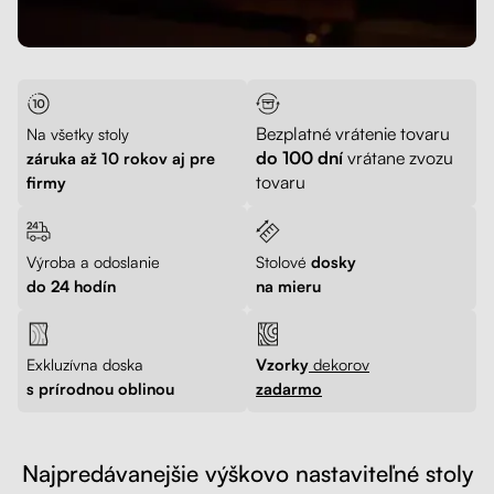
Bezplatné vrátenie tovaru
Na všetky stoly
do 100 dní
vrátane zvozu
záruka až 10 rokov aj pre
tovaru
firmy
Výroba a odoslanie
Stolové
dosky
do 24 hodín
na mieru
Exkluzívna doska
Vzorky
dekorov
s prírodnou oblinou
zadarmo
Najpredávanejšie výškovo nastaviteľné stoly