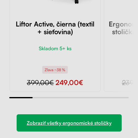
Liftor Active, čierna (textil
Ergonomi
+ sieťovina)
stolička 
Skladom 5+ ks
Sk
Zľava −38 %
399,00€
249,00€
239,
Zobraziť všetky ergonomické stoličky