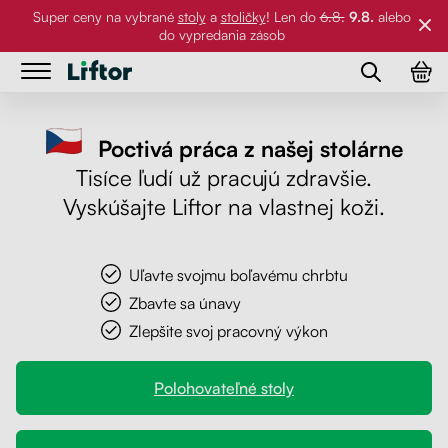
Super ceny na vybrané
stoly
a
stoličky
! Len do
6.8.
9.8.
alebo
do vypredania zásob
Stoly
Stoly
Poctivá práca z našej stolárne
Stoličky
Kancelárske stoly
Tisíce ľudí už pracujú zdravšie.
Stoličky
Vyskúšajte Liftor na vlastnej koži.
Stolové dosky
Stolové podnože
Príslušenstvo
Pracovné stoly
Stolové dosky
Uľavte svojmu boľavému chrbtu
Zbavte sa únavy
Referencie
Klasické stoly
Stoličky
Zlepšite svoj pracovný výkon
Príslušenstvo
Galéria
Držiaky na PC
Polohovateľné stoly
O nás
Držiaky na monitor