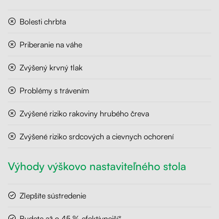
Bolesti chrbta
Priberanie na váhe
Zvýšený krvný tlak
Problémy s trávením
Zvýšené riziko rakoviny hrubého čreva
Zvýšené riziko srdcových a cievnych ochorení
Výhody výškovo nastaviteľného stola
Zlepšíte sústredenie
Budete až o 45 % efektívnejší*