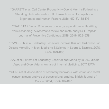
*GARRETT et al. Call Center Productivity Over 6 Months Following a
Standing Desk Intervention. IIE Transactions on Occupational
Ergonomics and Human Factors. 2016, 4(2-3), 188-195
**SAEIDIFARD et al. Differences of energy expenditure while sitting
versus standing: A systematic review and meta-analysis. European
Journal of Preventive Cardiology. 2018, 25(5), 522-538.
***WARREN et al. Sedentary Behaviors Increase Risk of Cardiovascular
Disease Mortality in Men. Medicine & Science in Sports & Exercise. 2010,
42(5), 879-885
†
DIAZ et al. Patterns of Sedentary Behavior and Mortality in U.S. Middle-
Aged and Older Adults. Annals of Internal Medicine. 2017, 167(7).
††
CONG et al. Association of sedentary behaviour with colon and rectal
cancer: a meta-analysis of observational studies. British Journal of
Cancer. 2014, 110(3), 817-826.
†††
BUCKLEY et al. Standing-based office work shows encouraging signs
of attenuating post-prandial glycaemic excursion. Occupational and
Environmental Medicine. 2014, 71(2), 109-111.