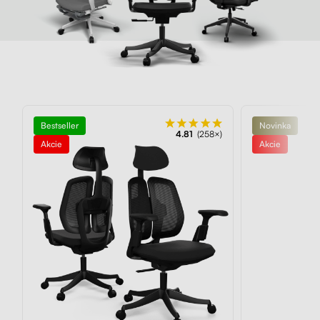
Bestseller
Novinka
4.81
(258×)
Akcie
Akcie