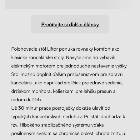
Prečítajte si ďalšie články
Polohovacie stôl Liftor ponúka rovnaký komfort ako
klasické kancelárske stoly. Navyše sme ho vybavili
elektrickým motorom pre jednoduché nastavenie výšky.
Stôl možno doplniť ďalším príslušenstvom pre zdravú
kanceláriu, ako napríklad stoličiek pre zdravé sedenie,
držiakom monitora, kolieskami pre ľahšiu presun a
radom ďalších.
Už 30 minút práce postojačky dokáže uľaviť od
typických kancelárskych neduhov. Pri státí dochádza k
tzv. Hlbokého stabilizačného systému vďaka
posilneným svalom sa chronické bolesti chrbta znižujú,