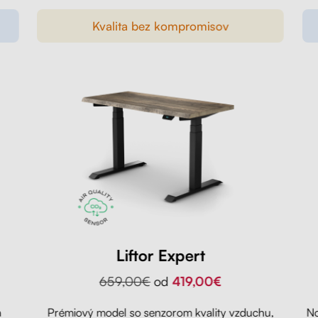
Kvalita bez kompromisov
Liftor Expert
659,00€
od
419,00€
a
Prémiový model so senzorom kvality vzduchu,
No