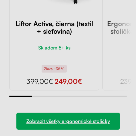
Liftor Active, čierna (textil
Ergonomi
+ sieťovina)
stolička 
Skladom 5+ ks
Sk
Zľava −38 %
399,00€
249,00€
239,
Zobraziť všetky ergonomické stoličky