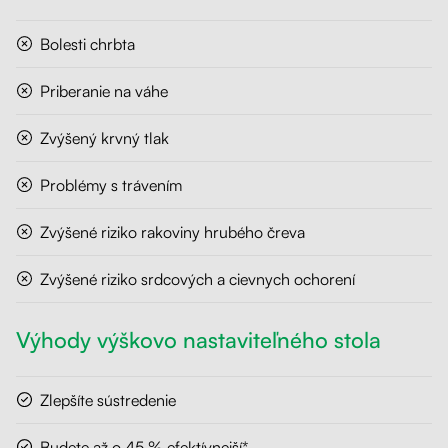
Bolesti chrbta
Priberanie na váhe
Zvýšený krvný tlak
Problémy s trávením
Zvýšené riziko rakoviny hrubého čreva
Zvýšené riziko srdcových a cievnych ochorení
Výhody výškovo nastaviteľného stola
Zlepšíte sústredenie
Budete až o 45 % efektívnejší*