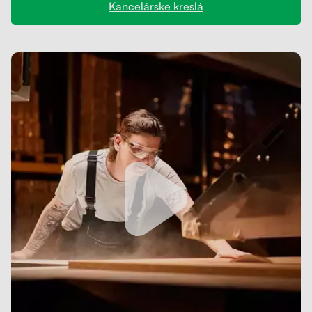
Kancelárske kreslá
Kontakt
Kolieska
Organizácia kabeláže
Stojany na monitor - Riser
Skrinky so zásuvkami a zásuvky
Akustické paravány
Opierky