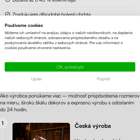
Zredukujete dlhodobé bolesti chrbta
Používame cookies
Obmedzíte nadváhu
Môžeme ich umiestniť na analýzu údajov o našich návštevníkoch, na zlepšenie
našich webových stránok, zobrazovanie prispôsobeného obsahu a na
poskytovanie skvelého zážitku z webových stránok. Pre viac informácií o
Uľavíte krčnej chrbtici a posilníte svalstvo
cookies používame otvorené nastavenia.
Zbavíte sa únavy
OK, pokračujte
Prečo si vybrať výškovo nastaviteľný
Uprav
Poprieť
stôl od spoločnosti Liftor?
Ako výrobca ponúkame viac – možnosť prispôsobenia rozmerov
na mieru, širokú škálu dekorov a expresnú výrobu s odoslaním
do 24 hodín.
Česká výroba