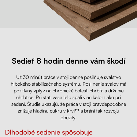
Sedieť 8 hodín denne vám škodí
Už 30 minút práce v stoji denne posilňuje svalstvo
hlbokého stabilizačného systému. Posilnenie svalov má
pozitívny vplyv na chronické bolesti chrbta a držanie
chrbtice. Pri státí vaše telo spáli viac kalórií ako pri
sedení. Štúdie ukazujú, že práca v stoji pravdepodobne
znižuje hladinu cukru v krvi††† a bráni tak rozvoju
obezity.
Dlhodobé sedenie spôsobuje