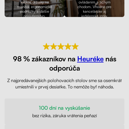
káblov, držiaky na
ovládaním a tichým
monitor, ergonomické
chodom. Vhodné pre
podnožky a ďalšie
kancelárske aj
príslušenstvo.
jedálenské stoly.
98 % zákazníkov na
Heuréke
nás
odporúča
Z najpredávanejších polohovacích stolov sme sa osemkrát
umiestnili v prvej desiatke. To nemôže byť náhoda.
100 dní na vyskúšanie
bez rizika, záruka vrátenia peňazí