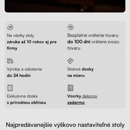
Bezplatné vrátenie tovaru
Na všetky stoly
do 100 dní
vrátane zvozu
záruka až 10 rokov aj pre
tovaru
firmy
Výroba a odoslanie
Stolové
dosky
do 24 hodín
na mieru
Exkluzívna doska
Vzorky
dekorov
s prírodnou oblinou
zadarmo
Najpredávanejšie výškovo nastaviteľné stoly