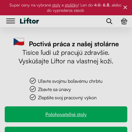
Super ceny na vybrané
stoly
a
stoličky
! Len do
4.8.
6.8.
alebo
do vypredania zásob
Stoly
Stoly
Poctivá práca z našej stolárne
Stoličky
Kancelárske stoly
Tisíce ľudí už pracujú zdravšie.
Stoličky
Vyskúšajte Liftor na vlastnej koži.
Stolové dosky
Stolové podnože
Príslušenstvo
Pracovné stoly
Stolové dosky
Uľavte svojmu boľavému chrbtu
Zbavte sa únavy
Referencie
Klasické stoly
Stoličky
Zlepšite svoj pracovný výkon
Príslušenstvo
Galéria
Držiaky na PC
Polohovateľné stoly
O nás
Držiaky na monitor