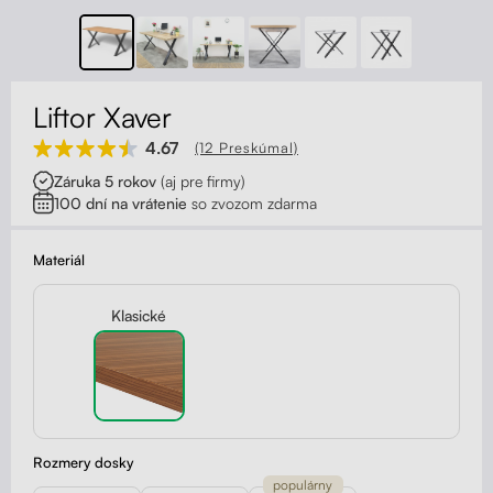
Kontakt
Kolieska
Organizácia kabeláže
Liftor Xaver
Stojany na monitor - Riser
4.67
(12 Preskúmal)
Záruka 5 rokov
(aj pre firmy)
Skrinky so zásuvkami a zásuvky
100 dní na vrátenie
so zvozom zdarma
Akustické paravány
Materiál
Opierky
Klasické
Rozmery dosky
populárny