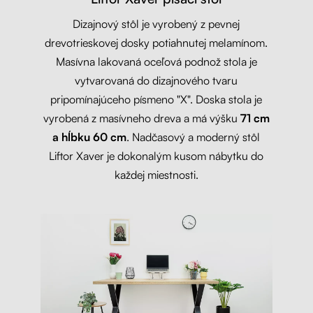
Dizajnový stôl je vyrobený z pevnej
drevotrieskovej dosky potiahnutej melamínom.
Masívna lakovaná oceľová podnož stola je
vytvarovaná do dizajnového tvaru
pripomínajúceho písmeno "X". Doska stola je
vyrobená z masívneho dreva a má výšku
71 cm
a hĺbku 60 cm
. Nadčasový a moderný stôl
Liftor Xaver je dokonalým kusom nábytku do
každej miestnosti.