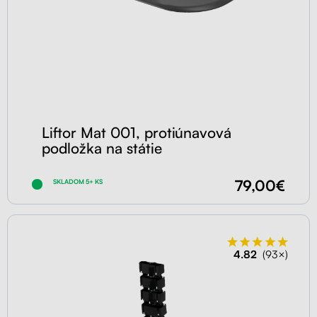
Liftor Mat 001, protiúnavová
podložka na státie
79,00€
SKLADOM 5+ KS
4.82
(93×)