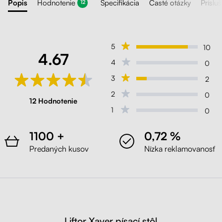
Popis
Hodnotenie
Špecifikácia
Časté otázky
Príslu
12
5
10
4.67
4
0
3
2
2
0
12 Hodnotenie
1
0
1100 +
0,72 %
Predaných kusov
Nízka reklamovanosť
Liftor Xaver písací stôl