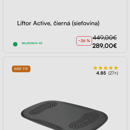
Liftor Active, čierná (sieťovina)
449,00€
−36 %
SKLADOM 5+ KS
289,00€
NÁŠ TIP
4.85
(27×)