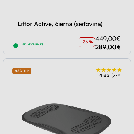
Liftor Active, čierná (sieťovina)
449,00€
−36 %
SKLADOM 5+ KS
289,00€
NÁŠ TIP
4.85
(27×)