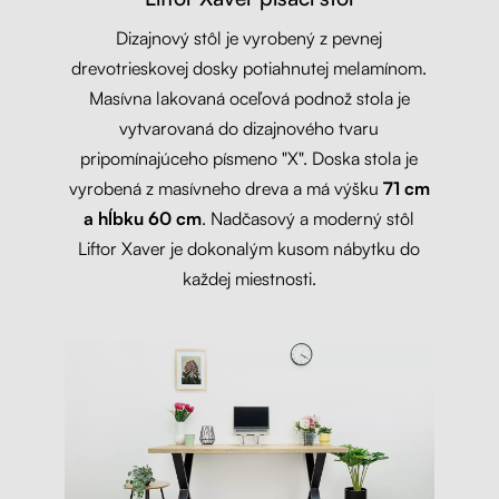
Dizajnový stôl je vyrobený z pevnej
drevotrieskovej dosky potiahnutej melamínom.
Masívna lakovaná oceľová podnož stola je
vytvarovaná do dizajnového tvaru
pripomínajúceho písmeno "X". Doska stola je
vyrobená z masívneho dreva a má výšku
71 cm
a hĺbku 60 cm
. Nadčasový a moderný stôl
Liftor Xaver je dokonalým kusom nábytku do
každej miestnosti.