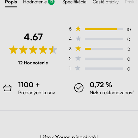
Popis
Hodnotenie
Špecifikácia
Časté otázky
Príslu
12
5
10
4.67
4
0
3
2
2
0
12 Hodnotenie
1
0
1100 +
0,72 %
Predaných kusov
Nízka reklamovanosť
Liftor Xaver písací stôl