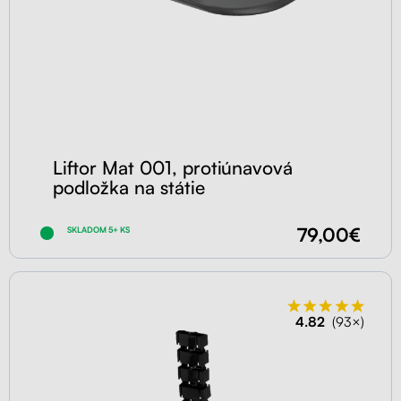
Liftor Mat 001, protiúnavová
podložka na státie
79,00€
SKLADOM 5+ KS
4.82
(93×)