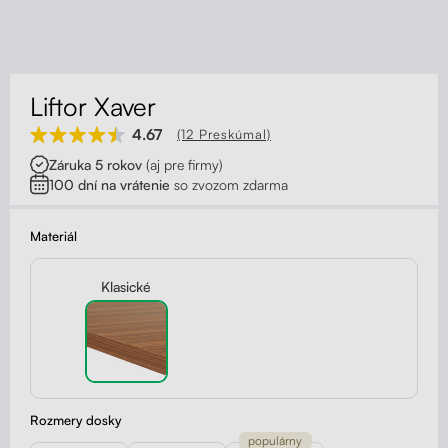
Kontakt
Kolieska
Organizácia kabeláže
Liftor Xaver
Stojany na monitor - Riser
4.67
(12 Preskúmal)
Záruka 5 rokov
(aj pre firmy)
Skrinky so zásuvkami a zásuvky
100 dní na vrátenie
so zvozom zdarma
Akustické paravány
Materiál
Opierky
Klasické
Rozmery dosky
populárny