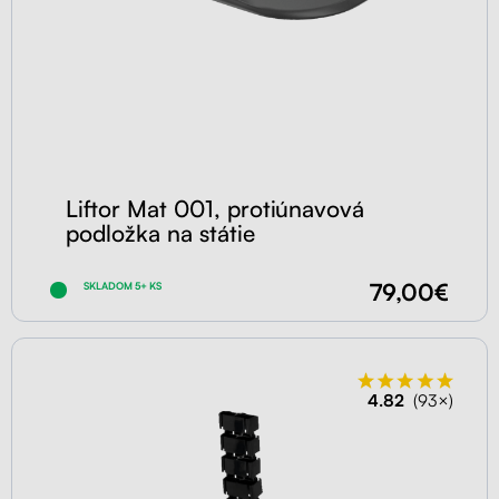
Liftor Mat 001, protiúnavová
podložka na státie
79,00€
SKLADOM 5+ KS
4.82
(93×)