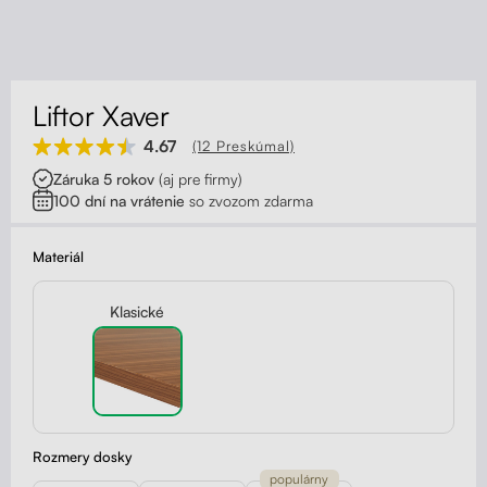
Kontakt
Kolieska
Organizácia kabeláže
Liftor Xaver
Stojany na monitor - Riser
4.67
(12 Preskúmal)
Záruka 5 rokov
(aj pre firmy)
Skrinky so zásuvkami a zásuvky
100 dní na vrátenie
so zvozom zdarma
Akustické paravány
Materiál
Opierky
Klasické
Rozmery dosky
populárny