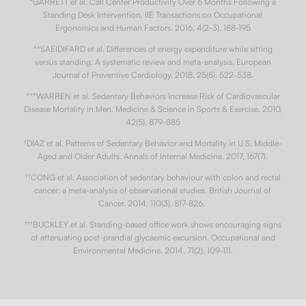
*GARRETT et al. Call Center Productivity Over 6 Months Following a
Standing Desk Intervention. IIE Transactions on Occupational
Ergonomics and Human Factors. 2016, 4(2-3), 188-195
**SAEIDIFARD et al. Differences of energy expenditure while sitting
versus standing: A systematic review and meta-analysis. European
Journal of Preventive Cardiology. 2018, 25(5), 522-538.
***WARREN et al. Sedentary Behaviors Increase Risk of Cardiovascular
Disease Mortality in Men. Medicine & Science in Sports & Exercise. 2010,
42(5), 879-885
†
DIAZ et al. Patterns of Sedentary Behavior and Mortality in U.S. Middle-
Aged and Older Adults. Annals of Internal Medicine. 2017, 167(7).
††
CONG et al. Association of sedentary behaviour with colon and rectal
cancer: a meta-analysis of observational studies. British Journal of
Cancer. 2014, 110(3), 817-826.
†††
BUCKLEY et al. Standing-based office work shows encouraging signs
of attenuating post-prandial glycaemic excursion. Occupational and
Environmental Medicine. 2014, 71(2), 109-111.