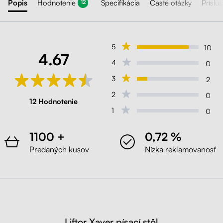
Popis
Hodnotenie
Špecifikácia
Časté otázky
Príslu
12
5
10
4.67
4
0
3
2
2
0
12 Hodnotenie
1
0
1100 +
0,72 %
Predaných kusov
Nízka reklamovanosť
Liftor Xaver písací stôl