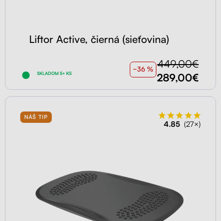
Liftor Active, čierná (sieťovina)
449,00€
−36 %
SKLADOM 5+ KS
289,00€
NÁŠ TIP
4.85
(27×)