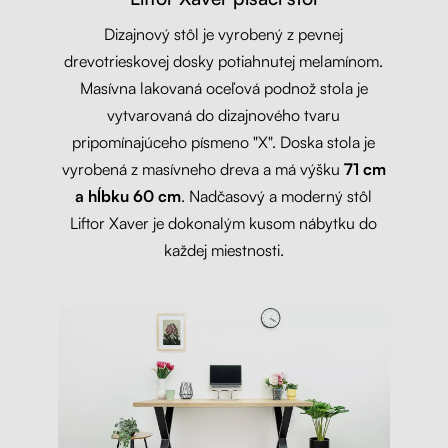
Dizajnový stôl je vyrobený z pevnej
drevotrieskovej dosky potiahnutej melamínom.
Masívna lakovaná oceľová podnož stola je
vytvarovaná do dizajnového tvaru
pripomínajúceho písmeno "X". Doska stola je
vyrobená z masívneho dreva a má výšku
71 cm
a hĺbku 60 cm
. Nadčasový a moderný stôl
Liftor Xaver je dokonalým kusom nábytku do
každej miestnosti.