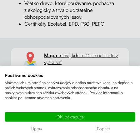
Všetko drevo, ktoré používame, pochádza
z ekologicky a trvalo udržateľne
obhospodarovaných lesov.
Certifikáty Ecolabel, EPD, FSC, PEFC
Mapa
miest, kde môžete naše stoly
vyskúšať
Používame cookies
Môžeme ich umiestniť na analýzu údajov o našich návštevníkoch, na zlepšenie
98% zákazníkov
nás odporúča
našich webových stránok, zobrazovanie prispôsobeného obsahu a na
poskytovanie skvelého zážitku z webových stránok. Pre viac informácií o
cookies používame otvorené nastavenia.
Sme držiteľmi certifikátu
Udržateľný
e-shop
OK, pokračujte
Uprav
Poprieť
Vraciame prírode
to, čo si berieme