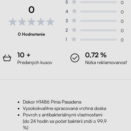
5
0
0
4
0
3
0
2
0
0 Hodnotenie
1
0
10 +
0,72 %
Predaných kusov
Nízka reklamovanosť
Dekor H1486 Pínia Pasadena
Vysokokvalitne spracovaná vrchná doska
Povrch s antibakteriálnymi vlastnosťami
(do 24 hodín sa počet baktérií zníži o 99,9
%)