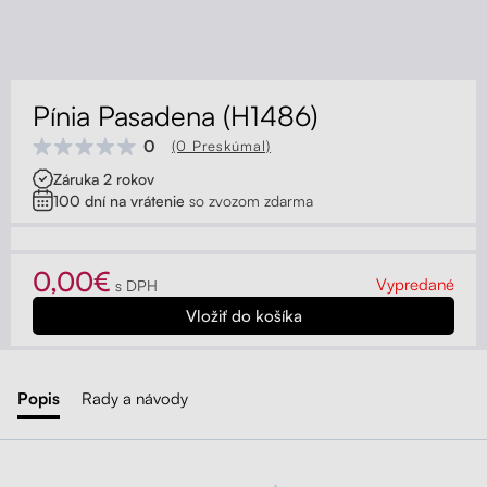
Kontakt
Kolieska
Organizácia kabeláže
Pínia Pasadena (H1486)
Stojany na monitor - Riser
0
(0 Preskúmal)
Záruka 2 rokov
Skrinky so zásuvkami a zásuvky
100 dní na vrátenie
so zvozom zdarma
Akustické paravány
0,00€
Vypredané
s DPH
Opierky
Popis
Rady a návody