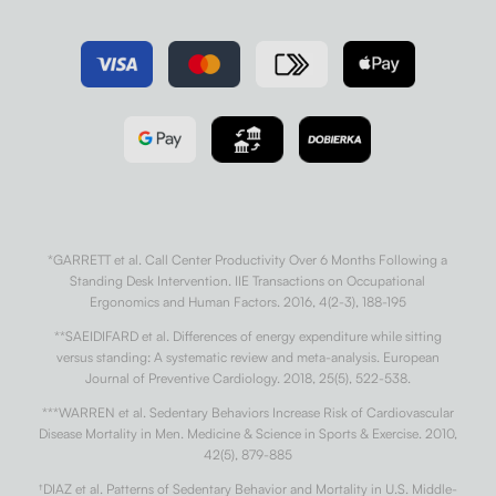
*GARRETT et al. Call Center Productivity Over 6 Months Following a
Standing Desk Intervention. IIE Transactions on Occupational
Ergonomics and Human Factors. 2016, 4(2-3), 188-195
**SAEIDIFARD et al. Differences of energy expenditure while sitting
versus standing: A systematic review and meta-analysis. European
Journal of Preventive Cardiology. 2018, 25(5), 522-538.
***WARREN et al. Sedentary Behaviors Increase Risk of Cardiovascular
Disease Mortality in Men. Medicine & Science in Sports & Exercise. 2010,
42(5), 879-885
†
DIAZ et al. Patterns of Sedentary Behavior and Mortality in U.S. Middle-