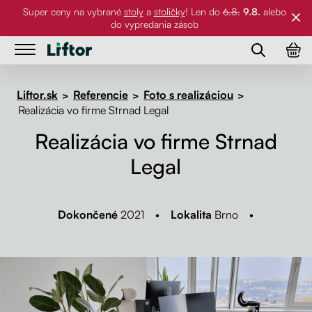
Super ceny na vybrané
stoly
a
stoličky
! Len do
6.8.
9.8.
alebo
do vypredania zásob
Stoly
Stoly
Liftor.sk
Referencie
Foto s realizáciou
>
>
>
Realizácia vo firme Strnad Legal
Stoličky
Kancelárske stoly
Realizácia vo firme Strnad
Stoličky
Stolové dosky
Stolové podnože
Legal
Príslušenstvo
Pracovné stoly
Stolové dosky
Dokončené
2021 •
Lokalita
Brno •
Referencie
Klasické stoly
Stoličky
Príslušenstvo
Galéria
Držiaky na PC
O nás
Držiaky na monitor