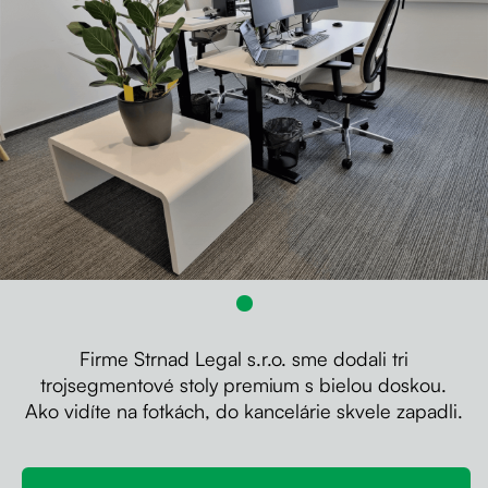
Kontakt
Kolieska
Organizácia kabeláže
Stojany na monitor - Riser
Skrinky so zásuvkami a zásuvky
Akustické paravány
Opierky
Firme Strnad Legal s.r.o. sme dodali tri
trojsegmentové stoly premium s bielou doskou.
Ako vidíte na fotkách, do kancelárie skvele zapadli.