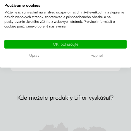
Používame cookies
Môžeme ich umiestniť na analýzu údajov o našich návštevníkoch, na zlepšenie
98% zákazníkov
nás odporúča
našich webových stránok, zobrazovanie prispôsobeného obsahu a na
poskytovanie skvelého zážitku z webových stránok. Pre viac informácií o
cookies používame otvorené nastavenia.
Sme držiteľmi certifikátu
Udržateľný
e-shop
OK, pokračujte
Uprav
Poprieť
Vraciame prírode
to, čo si berieme
Kde môžete produkty Liftor vyskúšať?