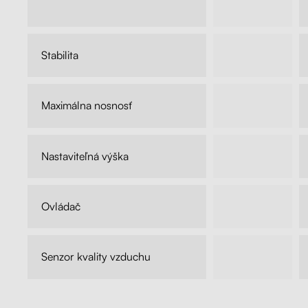
od
219,00€
299,00€
Stabilita
●●●●●●
Maximálna nosnosť
70 kg
Nastaviteľná výška
71-119 cm
Ovládač
Manuálny
Senzor kvality vzduchu
nie