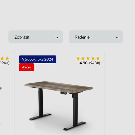
Zobraziť
Radenie
Výrobok roka 2024
(194×)
4.90
(948×)
Akcie