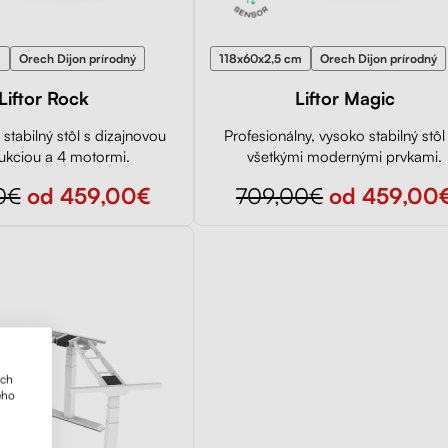
m
Orech Dijon prírodný
118x60x2,5 cm
Orech Dijon prírodný
Liftor Rock
Liftor Magic
stabilný stôl s dizajnovou
Profesionálny, vysoko stabilný stôl
ukciou a 4 motormi.
všetkými modernými prvkami.
0€
od 459,00€
709,00€
od 459,00
ich
ého