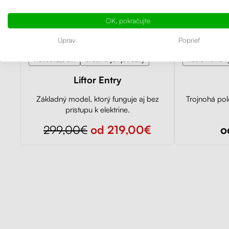
OK, pokračujte
3 rôzne nastav
Uprav
Poprieť
118x60x2,5 cm
Orech Dijon prírodný
Nastaviteľná 
Liftor Entry
Základný model, ktorý funguje aj bez
Trojnohá pol
prístupu k elektrine.
299,00€
od 219,00€
o