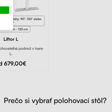
iteľné polohy: 90°, 120° alebo
180°
výška 58 cm - 123 cm
Liftor L
ohovateľná podnož v tvare
L.
d 679,00€
Prečo si vybrať polohovací stôl?