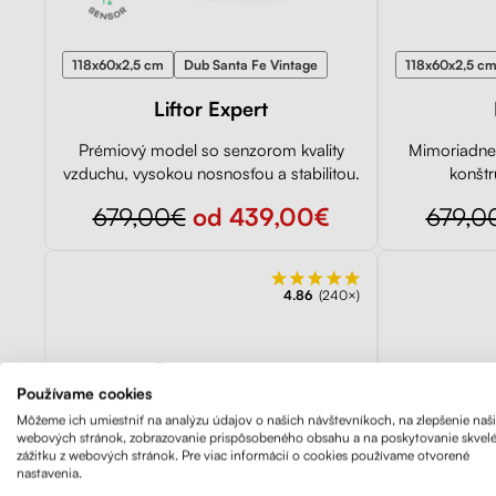
118x60x2,5 cm
Dub Santa Fe Vintage
118x60x2,5 c
Liftor Expert
Prémiový model so senzorom kvality
Mimoriadne 
vzduchu, vysokou nosnosťou a stabilitou.
konštr
679,00€
od 439,00€
679,0
4.86
(240×)
Používame cookies
Môžeme ich umiestniť na analýzu údajov o našich návštevníkoch, na zlepšenie naš
webových stránok, zobrazovanie prispôsobeného obsahu a na poskytovanie skvel
zážitku z webových stránok. Pre viac informácií o cookies používame otvorené
nastavenia.