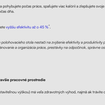
 sa pohybujete počas práce, spaľujete viac kalórií a zlepšujete s
očas dňa.
*
nete
vyššiu efektivitu až o 45 %
.
olohovacieho stola nestačí na zvýšenie efektivity a produktivity pr
novanie a organizácia práce, prestávky na odpočinok, správne osve
avšie pracovné prostredie
astaviteľnou výškou) má veľa zdravotných výhod, najmä ak trávite 