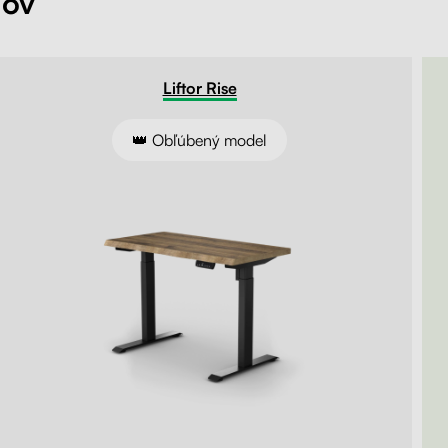
lov
Liftor Arm SA01, 
Liftor Rise
na monitor, čie
od 279,00€
Liftor Rise
od 49,00€
👑 Obľúbený model
Preskúmať
100 dní
na vyskúšianie. Odosielame ihneď.