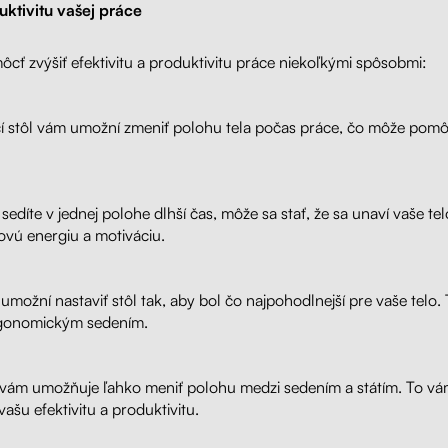
uktivitu vašej práce
ť zvýšiť efektivitu a produktivitu práce niekoľkými spôsobmi:
 stôl vám umožní zmeniť polohu tela počas práce, čo môže pomôcť
 sedíte v jednej polohe dlhší čas, môže sa stať, že sa unaví vaše 
ovú energiu a motiváciu.
umožní nastaviť stôl tak, aby bol čo najpohodlnejší pre vaše telo. T
rgonomickým sedením.
 vám umožňuje ľahko meniť polohu medzi sedením a státím. To vám 
ašu efektivitu a produktivitu.