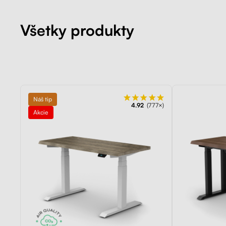
Všetky produkty
Náš tip
4.92
(777×)
Akcie