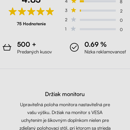
4
8
3
2
2
0
75 Hodnotenie
1
0
500 +
0.69 %
Predaných kusov
Nízka reklamovanosť
Držiak monitoru
Upraviteľná poloha monitora nastaviteľná pre
vašu výšku. Držiak na monitor s VESA
uchytením je šikovným doplnkom nielen pre
zdieľaný polohovací stôl, pri ktorom sa strieda