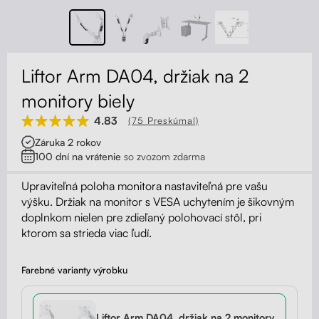
Kontakt
Kolieska
Organizácia kabeláže
Liftor Arm DA04, držiak na 2
Stojany na monitor - Riser
monitory biely
4.83
(75 Preskúmal)
Skrinky so zásuvkami a zásuvky
Záruka 2 rokov
100 dní na vrátenie
so zvozom zdarma
Akustické paravány
Upraviteľná poloha monitora nastaviteľná pre vašu
Opierky
výšku. Držiak na monitor s VESA uchytením je šikovným
doplnkom nielen pre zdieľaný polohovací stôl, pri
ktorom sa strieda viac ľudí.
Farebné varianty výrobku
Liftor Arm DA04, držiak na 2 monitory