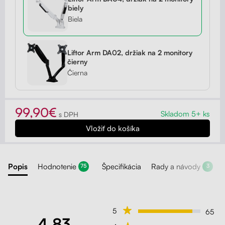
biely
Biela
Liftor Arm DA02, držiak na 2 monitory
čierny
Čierna
99,90€
Skladom 5+ ks
s DPH
Popis
Hodnotenie
Špecifikácia
Rady a návody
75
3
5
65
4.83