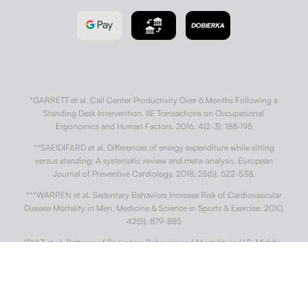
*GARRETT et al. Call Center Productivity Over 6 Months Following a
Standing Desk Intervention. IIE Transactions on Occupational
Ergonomics and Human Factors. 2016, 4(2-3), 188-195
**SAEIDIFARD et al. Differences of energy expenditure while sitting
versus standing: A systematic review and meta-analysis. European
Journal of Preventive Cardiology. 2018, 25(5), 522-538.
***WARREN et al. Sedentary Behaviors Increase Risk of Cardiovascular
Disease Mortality in Men. Medicine & Science in Sports & Exercise. 2010,
42(5), 879-885
†
DIAZ et al. Patterns of Sedentary Behavior and Mortality in U.S. Middle-
Aged and Older Adults. Annals of Internal Medicine. 2017, 167(7).
††
CONG et al. Association of sedentary behaviour with colon and rectal
cancer: a meta-analysis of observational studies. British Journal of
Cancer. 2014, 110(3), 817-826.