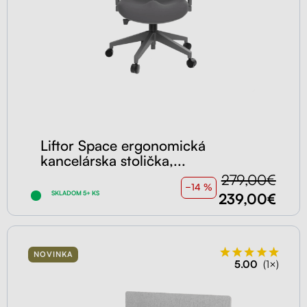
Liftor Space ergonomická
kancelárska stolička,...
279,00€
−14 %
SKLADOM 5+ KS
239,00€
NOVINKA
5.00
(1×)