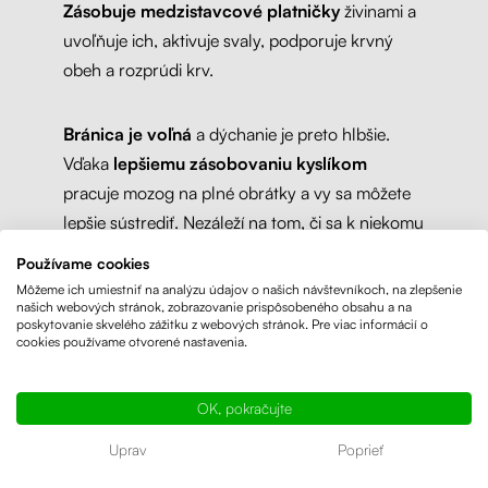
Zásobuje medzistavcové platničky
živinami a
uvoľňuje ich, aktivuje svaly, podporuje krvný
obeh a rozprúdi krv.
Bránica je voľná
a dýchanie je preto hlbšie.
Vďaka
lepšiemu zásobovaniu kyslíkom
pracuje mozog na plné obrátky a vy sa môžete
lepšie sústrediť. Nezáleží na tom, či sa k niekomu
nakláňate alebo predkláňate: Neustále
Používame cookies
vyvažovanie horizontálneho a vertikálneho
Môžeme ich umiestniť na analýzu údajov o našich návštevníkoch, na zlepšenie
našich webových stránok, zobrazovanie prispôsobeného obsahu a na
stredu tela
aktivuje svaly
pri sedení a
poskytovanie skvelého zážitku z webových stránok. Pre viac informácií o
podporuje pohyb.
cookies používame otvorené nastavenia.
OK, pokračujte
Uprav
Poprieť