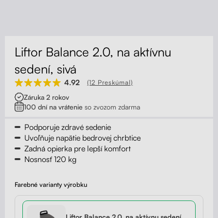
Kontakt
Kolieska
Organizácia kabeláže
Liftor Balance 2.0, na aktívnu
Stojany na monitor - Riser
sedení, sivá
4.92
(12 Preskúmal)
Skrinky so zásuvkami a zásuvky
Záruka 2 rokov
100 dní na vrátenie
so zvozom zdarma
Akustické paravány
Podporuje zdravé sedenie
Opierky
Uvoľňuje napätie bedrovej chrbtice
Zadná opierka pre lepší komfort
Nosnosť 120 kg
Farebné varianty výrobku
Liftor Balance 2.0, na aktívnu sedení,