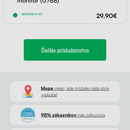
monitor (U788)
29,90€
SKLADOM 5+ KS
Ďalšie príslušenstvo
Mapa
miest, kde môžete naše stoly
vyskúšať
98% zákazníkov
nás odporúča