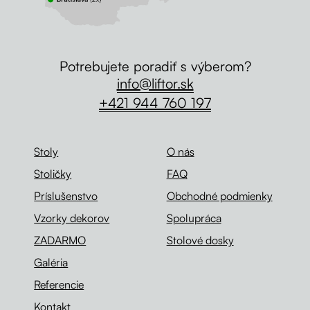
Potrebujete poradiť s výberom?
info@liftor.sk
+421 944 760 197
Stoly
O nás
Stoličky
FAQ
Príslušenstvo
Obchodné podmienky
Vzorky dekorov
Spolupráca
ZADARMO
Stolové dosky
Galéria
Referencie
Kontakt