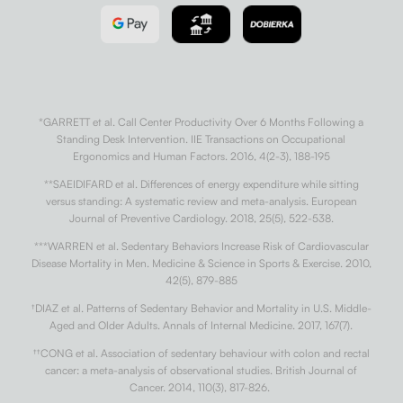
*GARRETT et al. Call Center Productivity Over 6 Months Following a
Standing Desk Intervention. IIE Transactions on Occupational
Ergonomics and Human Factors. 2016, 4(2-3), 188-195
**SAEIDIFARD et al. Differences of energy expenditure while sitting
versus standing: A systematic review and meta-analysis. European
Journal of Preventive Cardiology. 2018, 25(5), 522-538.
***WARREN et al. Sedentary Behaviors Increase Risk of Cardiovascular
Disease Mortality in Men. Medicine & Science in Sports & Exercise. 2010,
42(5), 879-885
†
DIAZ et al. Patterns of Sedentary Behavior and Mortality in U.S. Middle-
Aged and Older Adults. Annals of Internal Medicine. 2017, 167(7).
††
CONG et al. Association of sedentary behaviour with colon and rectal
cancer: a meta-analysis of observational studies. British Journal of
Cancer. 2014, 110(3), 817-826.