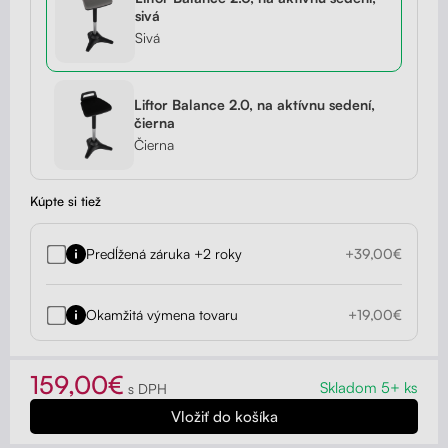
sivá
Sivá
Liftor Balance 2.0, na aktívnu sedení,
čierna
Čierna
Kúpte si tiež
Predĺžená záruka +2 roky
+39,00€
Okamžitá výmena tovaru
+19,00€
159,00€
Skladom 5+ ks
s DPH