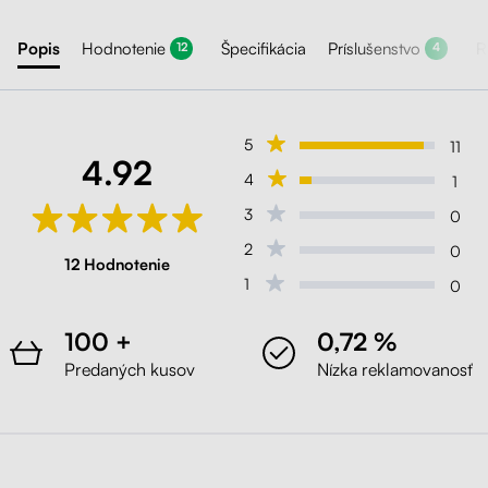
Popis
Hodnotenie
Špecifikácia
Príslušenstvo
R
12
4
5
11
4.92
4
1
3
0
2
0
12 Hodnotenie
1
0
100 +
0,72 %
Predaných kusov
Nízka reklamovanosť