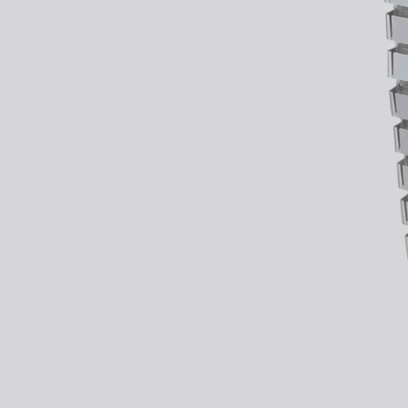
Kontakt
Kolieska
Organizácia kabeláže
Vzorky dekorov
stolových dosiek zadarmo
Stojany na monitor - Riser
100 dní
na vyskúšianie. Odosielame ihneď.
Preskúmať
Skrinky so zásuvkami a zásuvky
Akustické paravány
Opierky