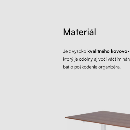
Materiál
Je z vysoko
kvalitného kovovo-
ktorý je odolný aj voči väčším ná
báť o poškodenie organizéra.