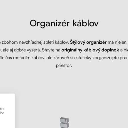
Organizér káblov
 zbohom nevzhľadnej spleti káblov.
Štýlový organizér
má nielen 
e, ale aj dobre vyzerá. Stavte na
originálny káblový doplnok
a ni
íte čas motaním káblov, ale zároveň si esteticky zorganizujete pr
priestor.
ich
ého