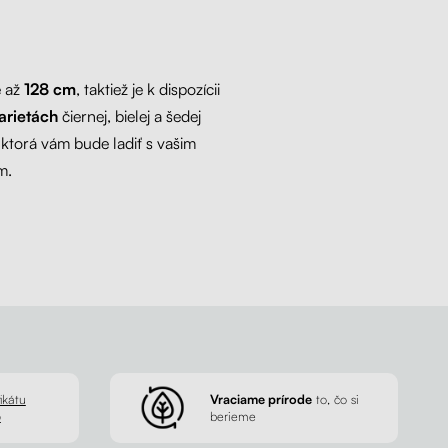
e až
128 cm
, taktiež je k dispozícii
arietách
čiernej, bielej a šedej
, ktorá vám bude ladiť s vašim
m.
ikátu
Vraciame prírode
to, čo si
p
berieme