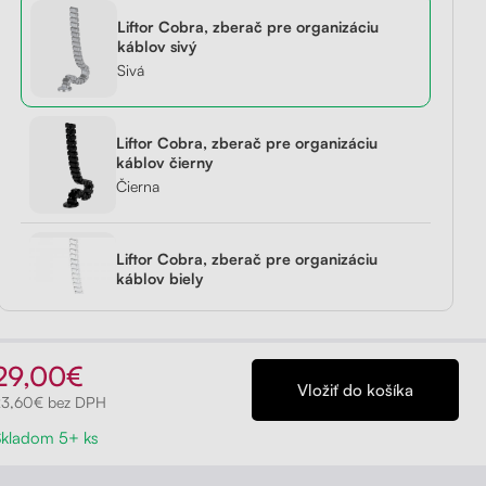
Liftor Cobra, zberač pre organizáciu
držiak
Liftor Storage,
Liftor Expert
káblov sivý
rny
zásuvkový kontajner
Sivá
od 419,00€
čierny
od 199,00€
Liftor Cobra, zberač pre organizáciu
káblov čierny
Preskúmať
Čierna
Liftor Cobra, zberač pre organizáciu
káblov biely
Biela
29,00€
23,60€ bez DPH
Skladom 5+ ks