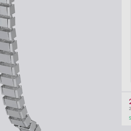
Liftor Arm SA01, 
Liftor Rise
na monitor, čie
od 279,00€
od 49,00€
Preskúmať
100 dní
na vyskúšianie. Odosielame ihneď.