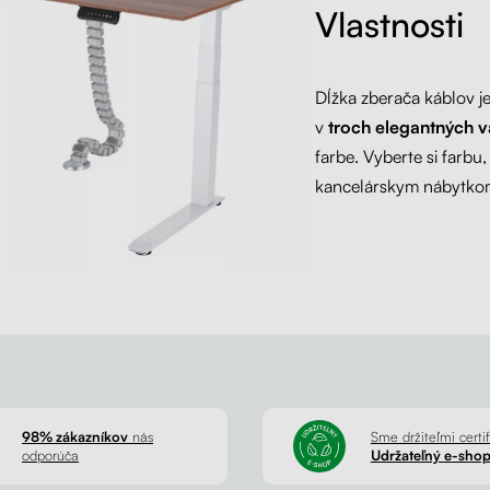
Vlastnosti
Dĺžka zberača káblov j
v
troch elegantných v
farbe. Vyberte si farbu
kancelárskym nábytko
98% zákazníkov
nás
Sme držiteľmi certif
odporúča
Udržateľný e-sho