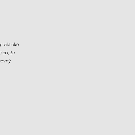
praktické
elen, že
acovný