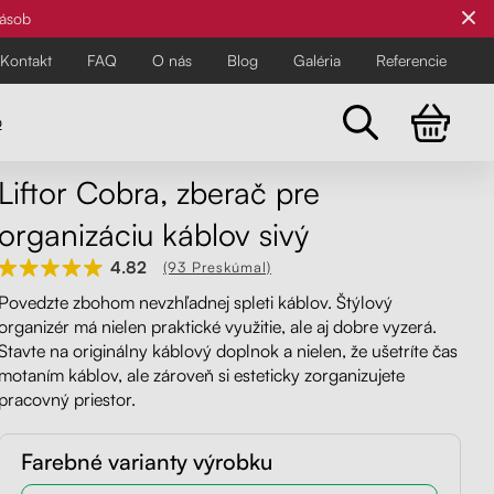
zásob
Kontakt
FAQ
O nás
Blog
Galéria
Referencie
o
Liftor Cobra, zberač pre
Všetky stoličky
organizáciu káblov sivý
Pre najnáročnejších
Pre najnáročnejších
4.82
(93 Preskúmal)
Objavte všetky kancelárske a
Povedzte zbohom nevzhľadnej spleti káblov. Štýlový
balančné stoličky Liftor pre zdravší
organizér má nielen praktické využitie, ale aj dobre vyzerá.
a pohodlnejší pracovný deň.
Stavte na originálny káblový doplnok a nielen, že ušetríte čas
motaním káblov, ale zároveň si esteticky zorganizujete
pracovný priestor.
Farebné varianty výrobku