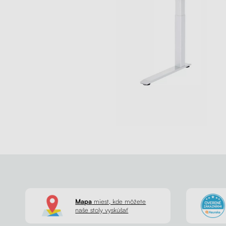
Mapa
miest, kde môžete
naše stoly vyskúšať