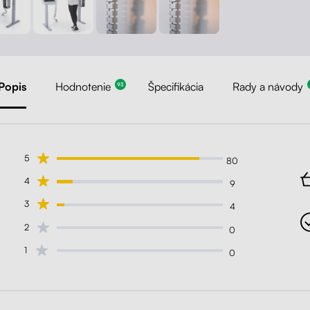
Popis
Hodnotenie
Špecifikácia
Rady a návody
93
5
80
4
9
3
4
2
0
1
0