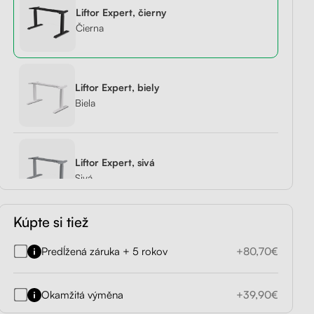
Liftor Expert, čierny
držiak
Liftor Storage,
Liftor Expert
Čierna
rny
zásuvkový kontajner
od 419,00€
čierny
od 199,00€
Liftor Expert, biely
Biela
Preskúmať
Liftor Expert, sivá
Sivá
Kúpte si tiež
Predĺžená záruka + 5 rokov
+80,70€
Okamžitá výměna
+39,90€