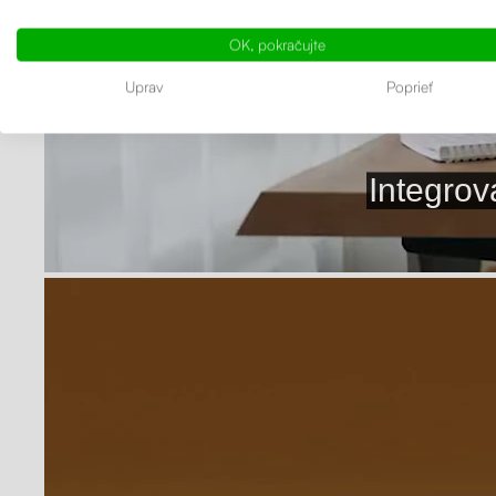
OK, pokračujte
Uprav
Poprieť