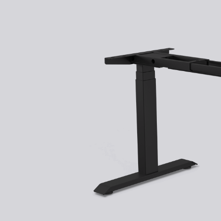
Kontakt
Kolieska
Organizácia kabeláže
Vzorky dekorov
stolových dosiek zadarmo
Stojany na monitor - Riser
100 dní
na vyskúšianie. Odosielame ihneď.
Preskúmať
Skrinky so zásuvkami a zásuvky
Akustické paravány
Opierky