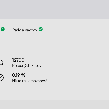
Rady a návody
6
40
12700 +
Predaných kusov
0.19 %
Nízka reklamovanosť
.