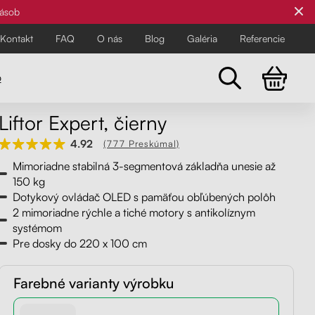
zásob
Kontakt
FAQ
O nás
Blog
Galéria
Referencie
o
Liftor Expert, čierny
Všetky stoličky
4.92
(777 Preskúmal)
Pre najnáročnejších
Pre najnáročnejších
Mimoriadne stabilná 3-segmentová základňa unesie až
Objavte všetky kancelárske a
150 kg
balančné stoličky Liftor pre zdravší
Dotykový ovládač OLED s pamäťou obľúbených polôh
2 mimoriadne rýchle a tiché motory s antikolíznym
a pohodlnejší pracovný deň.
systémom
Pre dosky do 220 x 100 cm
Farebné varianty výrobku