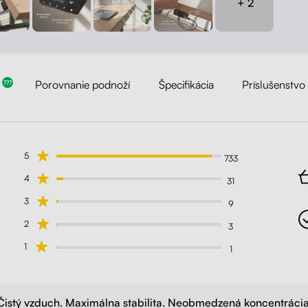
+ 2
Porovnanie podnoží
Špecifikácia
Príslušenstvo
777
5
733
4
31
3
9
2
3
1
1
Čistý vzduch. Maximálna stabilita. Neobmedzená koncentrácia