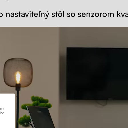
o nastaviteľný stôl so senzorom kva
ich
ého