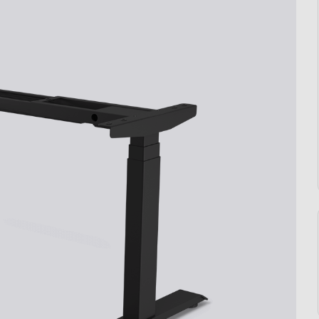
Liftor Arm SA01, 
Liftor Rise
na monitor, čie
od 279,00€
od 49,00€
Preskúmať
100 dní
na vyskúšianie. Odosielame ihneď.