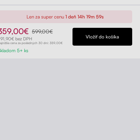
Len za super cenu
1 deň 14h 19m 58s
359,00€
599,00€
291,90€ bez DPH
ajnižšia cena za posledných 30 dní: 359,00€
Skladom 5+ ks