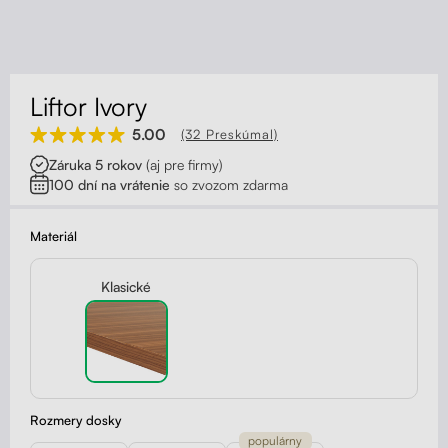
Kontakt
Kolieska
Organizácia kabeláže
Liftor Ivory
Stojany na monitor - Riser
5.00
(32 Preskúmal)
Záruka 5 rokov
(aj pre firmy)
Skrinky so zásuvkami a zásuvky
100 dní na vrátenie
so zvozom zdarma
Akustické paravány
Materiál
Opierky
Klasické
Rozmery dosky
populárny