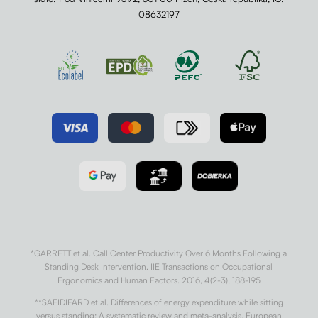
08632197
*GARRETT et al. Call Center Productivity Over 6 Months Following a
Standing Desk Intervention. IIE Transactions on Occupational
Ergonomics and Human Factors. 2016, 4(2-3), 188-195
**SAEIDIFARD et al. Differences of energy expenditure while sitting
versus standing: A systematic review and meta-analysis. European