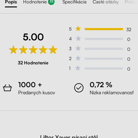
Popis
Hodnotenie
Špecifikácia
Časté otázky
Príslu
32
5
32
5.00
4
0
3
0
2
0
32 Hodnotenie
1
0
1000 +
0,72 %
Predaných kusov
Nízka reklamovanosť
Liftor Xaver písací stôl