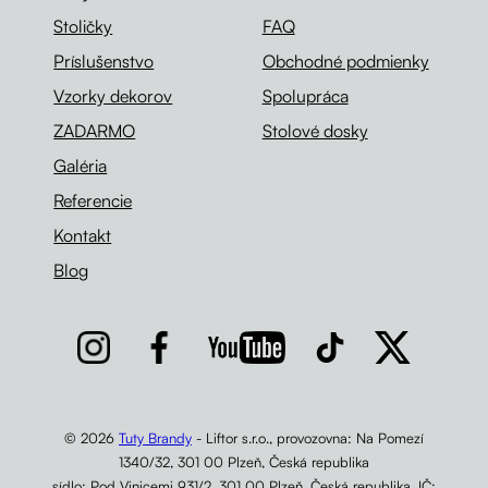
Stoličky
FAQ
Príslušenstvo
Obchodné podmienky
Vzorky dekorov
Spolupráca
ZADARMO
Stolové dosky
Galéria
Referencie
Kontakt
Blog
© 2026
Tuty Brandy
- Liftor s.r.o., provozovna: Na Pomezí
1340/32, 301 00 Plzeň, Česká republika
sídlo: Pod Vinicemi 931/2, 301 00 Plzeň, Česká republika, IČ: