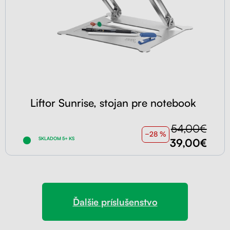
Liftor Sunrise, stojan pre notebook
54,00€
−28 %
SKLADOM 5+ KS
39,00€
Ďalšie príslušenstvo