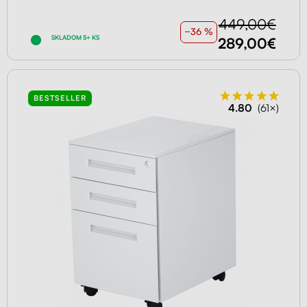
449,00€
−36 %
SKLADOM 5+ KS
289,00€
BESTSELLER
4.80
(61×)