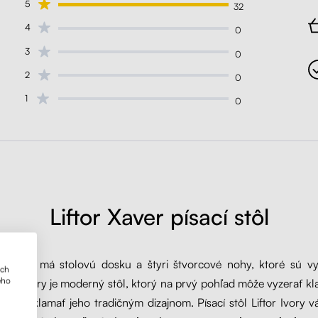
5
32
4
0
3
0
2
0
1
0
Liftor Xaver písací stôl
tor Ivory má stolovú dosku a štyri štvorcové nohy, ktoré sú v
ich
ého
ele. Ivory je moderný stôl, ktorý na prvý pohľad môže vyzerať kla
e sa oklamať jeho tradičným dizajnom. Písací stôl Liftor Ivory 