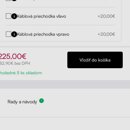
Káblová priechodka vľavo
+20,00€
Káblová priechodka vpravo
+20,00€
225,00€
182,90€ bez DPH
Posledné 5 ks skladom
Rady a návody
1