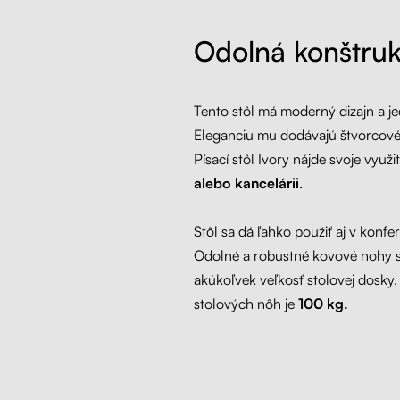
Odolná konštruk
Tento stôl má moderný dizajn a j
Eleganciu mu dodávajú štvorcové 
Písací stôl Ivory nájde svoje využi
alebo kancelárii
.
Stôl sa dá ľahko použiť aj v konfe
Odolné a robustné kovové nohy 
akúkoľvek veľkosť stolovej dosky
stolových nôh je
100 kg.