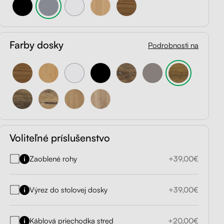
Farby dosky
Podrobnosti na
Voliteľné príslušenstvo
Zaoblené rohy
+39,00€
Výrez do stolovej dosky
+39,00€
Káblová priechodka stred
+20,00€