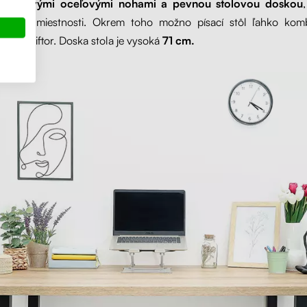
tvorcovými oceľovými nohami a pevnou stolovou doskou
každej miestnosti. Okrem toho možno písací stôl ľahko kom
stvom Liftor. Doska stola je vysoká
71 cm.