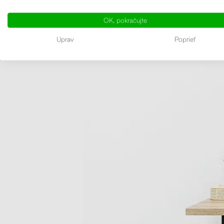
svojimi
š
hodí do 
OK, pokračujte
príslušen
Uprav
Poprieť