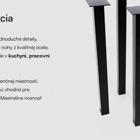
cia
ednoduché detaily.
nohy z kvalitnej ocele.
tie v
kuchyni, pracovni
renčnej miestnosti.
sú vhodné pre
. Maximálna nosnosť