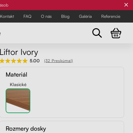
zásob
Kontakt
FAQ
O nás
Blog
Galéria
Referencie
o
Liftor Ivory
Všetky stoličky
5.00
(32 Preskúmal)
Pre najnáročnejších
Pre najnáročnejších
Materiál
Objavte všetky kancelárske a
balančné stoličky Liftor pre zdravší
Klasické
a pohodlnejší pracovný deň.
Rozmery dosky