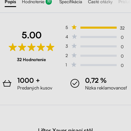
Popis
Hodnotenie
Špecifikácia
Časté otázky
Príslu
32
5
32
5.00
4
0
3
0
2
0
32 Hodnotenie
1
0
1000 +
0,72 %
Predaných kusov
Nízka reklamovanosť
Liftor Xaver písací stôl