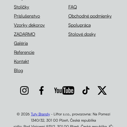
Stoličky
FAQ
Príslušenstvo
Obchodné podmienky
Vzorky dekorov
Spolupráca
ZADARMO
Stolové dosky
Galéria
Referencie
Kontakt
Blog
© 2026
Tuty Brandy
- Liftor s.r.o., provozovna: Na Pomezí
1340/32, 301 00 Plzeň, Česká republika
sídlo: Pod Vinicemi 931/2, 301 00 Plzeň, Česká republika, IČ: