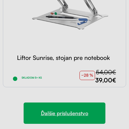
Liftor Sunrise, stojan pre notebook
54,00€
−28 %
SKLADOM 5+ KS
39,00€
Ďalšie príslušenstvo