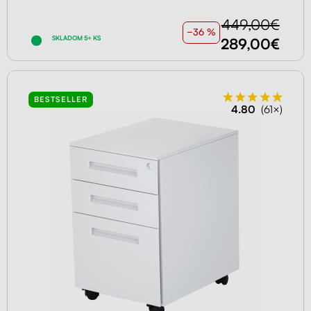
449,00€
−36 %
SKLADOM 5+ KS
289,00€
BESTSELLER
4.80
(61×)