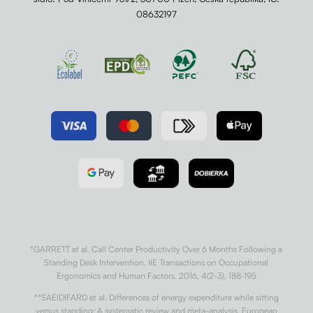
08632197
*GARRETT et al. Call Center Productivity Over 6 Months Following a
Standing Desk Intervention. IIE Transactions on Occupational
Ergonomics and Human Factors. 2016, 4(2-3), 188-195
**SAEIDIFARD et al. Differences of energy expenditure while sitting
versus standing: A systematic review and meta-analysis. European