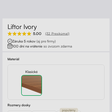
Kontakt
Kolieska
Organizácia kabeláže
Liftor Ivory
Stojany na monitor - Riser
5.00
(32 Preskúmal)
Záruka 5 rokov
(aj pre firmy)
Skrinky so zásuvkami a zásuvky
100 dní na vrátenie
so zvozom zdarma
Akustické paravány
Materiál
Opierky
Klasické
Rozmery dosky
populárny