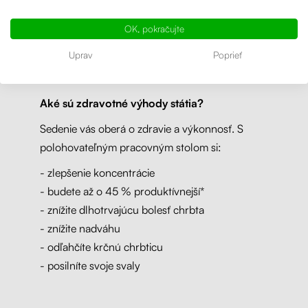
zmierňujú alebo úplne miznú. Státie pri
OK, pokračujte
kancelárskom stole pomáha aj v boji napríklad
proti hemoroidom alebo nadváhe.
Uprav
Poprieť
Aké sú zdravotné výhody státia?
Sedenie vás oberá o zdravie a výkonnosť. S
polohovateľným pracovným stolom si:
- zlepšenie koncentrácie
- budete až o 45 % produktívnejší*
- znížite dlhotrvajúcu bolesť chrbta
- znížite nadváhu
- odľahčíte krčnú chrbticu
- posilníte svoje svaly