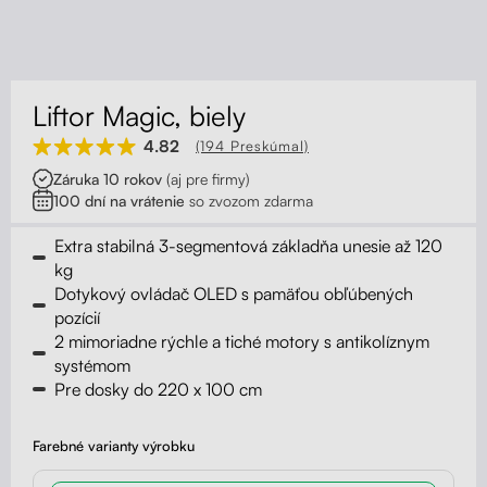
Kontakt
Kolieska
Organizácia kabeláže
Liftor Magic, biely
Stojany na monitor - Riser
4.82
(194 Preskúmal)
Záruka 10 rokov
(aj pre firmy)
Skrinky so zásuvkami a zásuvky
100 dní na vrátenie
so zvozom zdarma
Akustické paravány
Extra stabilná 3-segmentová základňa unesie až 120
kg
Dotykový ovládač OLED s pamäťou obľúbených
Opierky
pozícií
2 mimoriadne rýchle a tiché motory s antikolíznym
systémom
Pre dosky do 220 x 100 cm
Farebné varianty výrobku