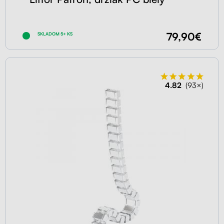
79,90€
SKLADOM 5+ KS
4.82
(93×)