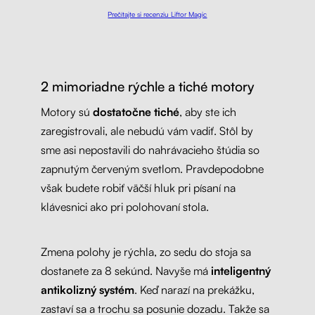
Prečítajte si recenziu Liftor Magic
2 mimoriadne rýchle a tiché motory
Motory sú
dostatočne tiché
, aby ste ich
zaregistrovali, ale nebudú vám vadiť. Stôl by
sme asi nepostavili do nahrávacieho štúdia so
zapnutým červeným svetlom. Pravdepodobne
však budete robiť väčší hluk pri písaní na
klávesnici ako pri polohovaní stola.
Zmena polohy je rýchla, zo sedu do stoja sa
dostanete za 8 sekúnd. Navyše má
inteligentný
antikolizný systém
. Keď narazí na prekážku,
zastaví sa a trochu sa posunie dozadu. Takže sa