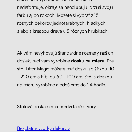
nedeformuje, okraje sa neodlupujú, drží si svoju
farbu aj po rokoch. Môžete si vybrať z 15
rôznych dekorov jednofarebných, hladkých
alebo s kresbou dreva v 3 rôznych hrúbkach.
Ak vám nevyhovujú štandardné rozmery našich
dosiek, radi vám vyrobíme
dosku na mieru
. Pre
stôl Liftor Magic môžete mať dosku so šírkou 110
- 220 cm a hĺbkou 60 - 100 cm. Stôl s doskou
na mieru vyrobíme a odošleme do 24 hodín.
Stolová doska nemá predvŕtané otvory.
Bezplatné vzorky dekorov