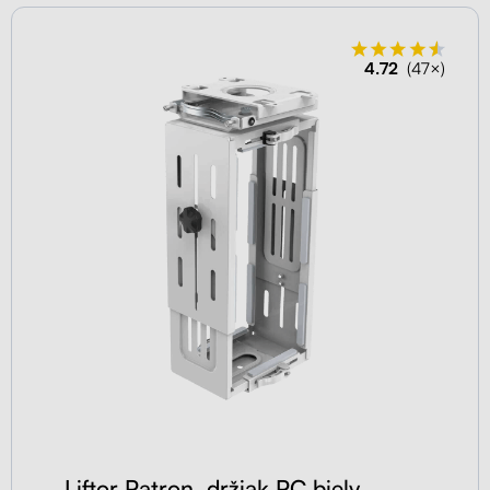
4.72
(47×)
Liftor Patron, držiak PC biely