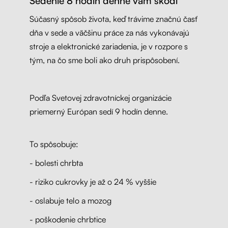
Sedenie 8 hodín denne vám škodí
Súčasný spôsob života, keď trávime značnú časť
dňa v sede a väčšinu práce za nás vykonávajú
stroje a elektronické zariadenia, je v rozpore s
tým, na čo sme boli ako druh prispôsobení.
Podľa Svetovej zdravotníckej organizácie
priemerný Európan sedí 9 hodín denne.
To spôsobuje:
- bolesti chrbta
- riziko cukrovky je až o 24 % vyššie
- oslabuje telo a mozog
- poškodenie chrbtice