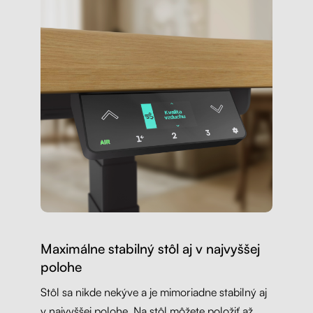
Maximálne stabilný stôl aj v najvyššej
polohe
Stôl sa nikde nekýve a je mimoriadne stabilný aj
v najvyššej polohe. Na stôl môžete položiť až