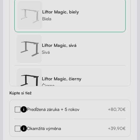
Liftor Magic, biely
Biela
Liftor Magic, sivá
Sivá
Liftor Magic, čierny
Čierna
Kúpte si tiež
Predĺžená záruka + 5 rokov
+80,70€
Okamžitá výměna
+39,90€