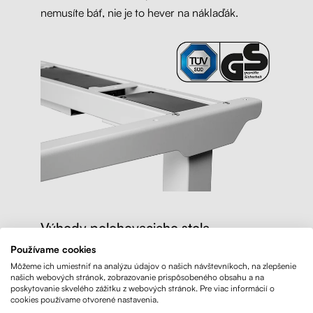
nemusíte báť, nie je to hever na náklaďák.
Výhody polohovacieho stola
Používame cookies
Už 30 minút práce v stoji môže zmierniť typické
Môžeme ich umiestniť na analýzu údajov o našich návštevníkoch, na zlepšenie
kancelárske ťažkosti. Pri stojacej polohe sa
našich webových stránok, zobrazovanie prispôsobeného obsahu a na
poskytovanie skvelého zážitku z webových stránok. Pre viac informácií o
posilňuje tzv. hlboký stabilizačný systém - vďaka
cookies používame otvorené nastavenia.
posilneným svalom sa chronické bolesti chrbta