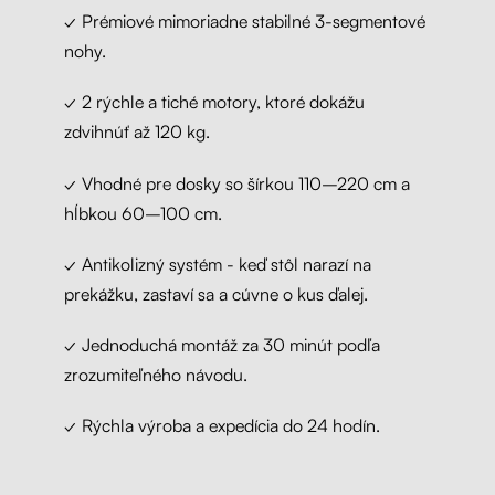
✓ Prémiové mimoriadne stabilné 3-segmentové
nohy.
✓ 2 rýchle a tiché motory, ktoré dokážu
zdvihnúť až 120 kg.
✓ Vhodné pre dosky so šírkou 110–220 cm a
hĺbkou 60–100 cm.
✓ Antikolizný systém - keď stôl narazí na
prekážku, zastaví sa a cúvne o kus ďalej.
✓ Jednoduchá montáž za 30 minút podľa
zrozumiteľného návodu.
✓ Rýchla výroba a expedícia do 24 hodín.