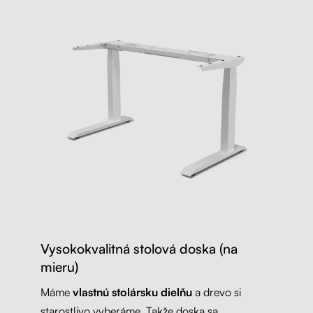
Vysokokvalitná stolová doska (na
mieru)
Máme
vlastnú stolársku dielňu
a drevo si
starostlivo vyberáme. Takže doska sa