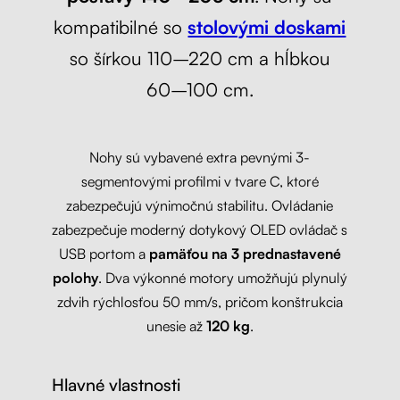
kompatibilné so
stolovými doskami
so šírkou 110–220 cm a hĺbkou
60–100 cm.
Nohy sú vybavené extra pevnými 3-
segmentovými profilmi v tvare C, ktoré
zabezpečujú výnimočnú stabilitu. Ovládanie
zabezpečuje moderný dotykový OLED ovládač s
USB portom a
pamäťou na 3 prednastavené
polohy
. Dva výkonné motory umožňujú plynulý
zdvih rýchlosťou 50 mm/s, pričom konštrukcia
unesie až
120 kg
.
Hlavné vlastnosti