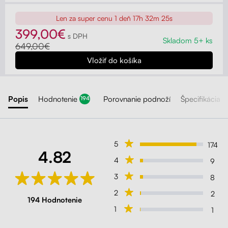
Len za super cenu
1 deň 17h 32m 24s
399,00€
s DPH
Skladom 5+ ks
649,00€
Popis
Hodnotenie
Porovnanie podnoží
Špecifikácia
194
5
174
4.82
4
9
3
8
2
2
194 Hodnotenie
1
1