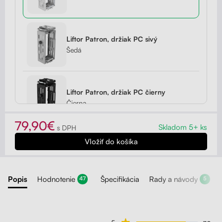
Liftor Patron, držiak PC sivý
Šedá
Liftor Patron, držiak PC čierny
Čierna
79,90€
Skladom 5+ ks
s DPH
Popis
Hodnotenie
Špecifikácia
Rady a návody
47
5