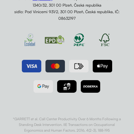
1340/32, 301 00 Plzeň, Česká republika
sídlo: Pod Vinicemi 931/2, 301 00 Plzeň, Česká republika, IČ:
08632197
*GARRETT et al. Call Center Productivity Over 6 Months Following a
Standing Desk Intervention. IIE Transactions on Occupational
Ergonomics and Human Factors. 2016, 4(2-3), 188-195