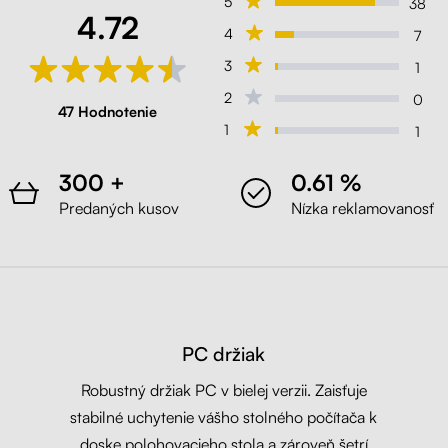
5
38
4.72
4
7
3
1
2
0
47 Hodnotenie
1
1
300 +
0.61 %
Predaných kusov
Nízka reklamovanosť
PC držiak
Robustný držiak PC v bielej verzii. Zaisťuje
stabilné uchytenie vášho stolného počítača k
doske polohovacieho stola a zároveň šetrí