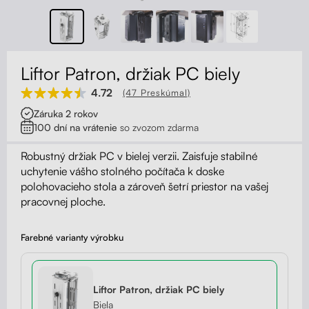
Kontakt
Kolieska
Organizácia kabeláže
Liftor Patron, držiak PC biely
Stojany na monitor - Riser
4.72
(47 Preskúmal)
Záruka 2 rokov
Skrinky so zásuvkami a zásuvky
100 dní na vrátenie
so zvozom zdarma
Akustické paravány
Robustný držiak PC v bielej verzii. Zaisťuje stabilné
uchytenie vášho stolného počítača k doske
polohovacieho stola a zároveň šetrí priestor na vašej
Opierky
pracovnej ploche.
Farebné varianty výrobku
Liftor Patron, držiak PC biely
Biela