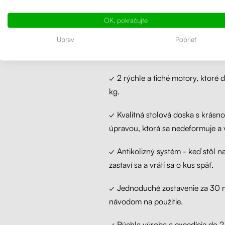
Hlavné vlastnost
OK, pokračujte
Uprav
Poprieť
✓ Pevný a stabilný stôl aj v najvy
✓ 2 rýchle a tiché motory, ktoré 
kg.
✓ Kvalitná stolová doska s krás
úpravou, ktorá sa nedeformuje a v
✓ Antikolizný systém - keď stôl n
zastaví sa a vráti sa o kus späť.
✓ Jednoduché zostavenie za 30 
návodom na použitie.
✓ Rýchla výroba a expedícia do 2