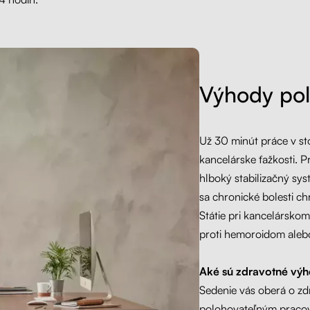
Výhody pol
Už 30 minút práce v sto
kancelárske ťažkosti. Pri
hlboký stabilizačný sy
sa chronické bolesti ch
Státie pri kancelárskom
proti hemoroidom aleb
Aké sú zdravotné výh
Sedenie vás oberá o zd
polohovateľným pracov