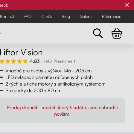
zásob
Kontakt
FAQ
O nás
Blog
Galéria
Referencie
o
Liftor Vision
Všetky stoličky
4.83
(618 Preskúmal)
Pre najnáročnejších
Pre najnáročnejších
Vhodné pre osoby s výškou 145 - 205 cm
Objavte všetky kancelárske a
LED ovládač s pamäťou obľúbených polôh
balančné stoličky Liftor pre zdravší
2 rýchle a tiché motory s antikolíznym systémom
Pre dosky do 200 x 80 cm
a pohodlnejší pracovný deň.
Predaj skončil - model, ktorý hľadáte, sme nahradili
novším.