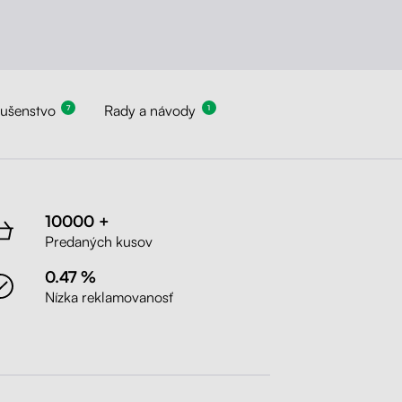
lušenstvo
Rady a návody
7
1
10000 +
Predaných kusov
0.47 %
Nízka reklamovanosť