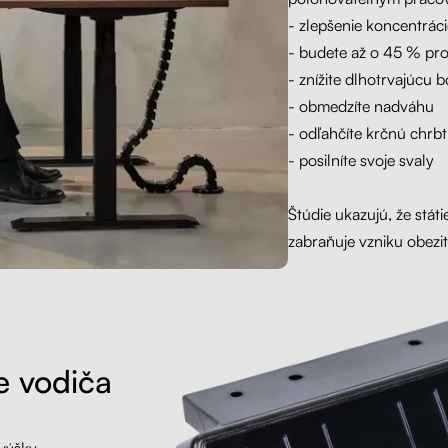
-
zlepšenie koncentráci
- budete až o 45 % pro
- znížite dlhotrvajúcu b
- obmedzíte nadváhu
- odľahčíte krčnú chrbt
- posilníte svoje svaly
Štúdie ukazujú, že státi
zabraňuje vzniku obezit
e vodiča
 výšky