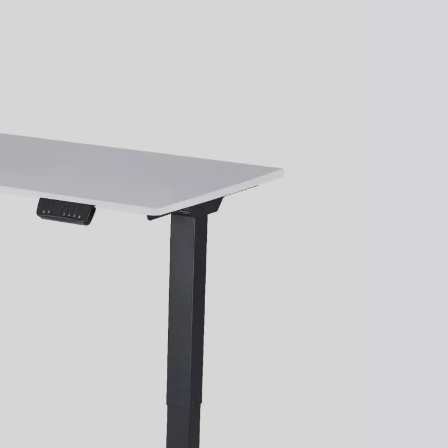
Liftor Arm SA01, 
Liftor Rise
na monitor, čie
od 279,00€
od 49,00€
Preskúmať
100 dní
na vyskúšianie. Odosielame ihneď.