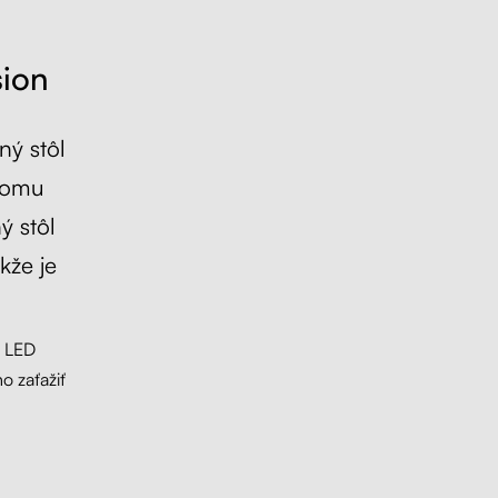
sion
ný stôl
 čomu
ý stôl
kže je
s LED
o zaťažiť