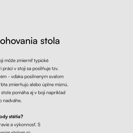
ohovania stola
ji môže zmierniť typické
 práci v stoji sa posilňuje tzv.
stém - vďaka posilneným svalom
rbta zmierňujú alebo úplne miznú.
 stole pomáha aj v boji napríklad
o nadváhe.
ody státia?
ravie a výkonnosť. S
ným stolom si: