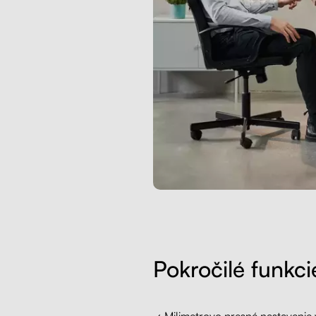
Pokročilé funkci
✓ Milimetrovo presné nastavenie