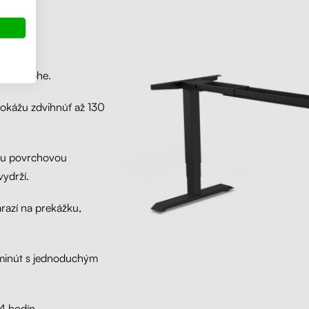
i
ššej polohe.
dokážu zdvihnúť až 130
nou povrchovou
ydrží.
arazí na prekážku,
minút s jednoduchým
4 hodín.