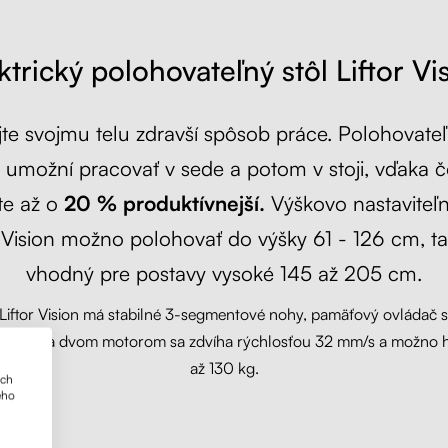
ktrický polohovateľný stôl Liftor Vi
te svojmu telu zdravší spôsob práce. Polohovateľ
umožní pracovať v sede a potom v stoji, vďaka
te až o
20 % produktívnejší.
Výškovo nastaviteľn
r Vision možno polohovať do výšky 61 - 126 cm, ta
vhodný pre postavy vysoké 145 až 205 cm.
 Liftor Vision má stabilné 3-segmentové nohy, pamäťový ovládač 
m, vďaka dvom motorom sa zdvíha rýchlosťou 32 mm/s a možno h
až 130 kg.
ich
ého