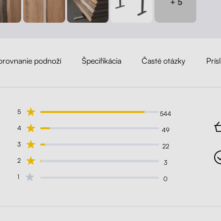
+ 5
orovnanie podnoží
Špecifikácia
Časté otázky
Prís
5
544
4
49
3
22
2
3
1
0