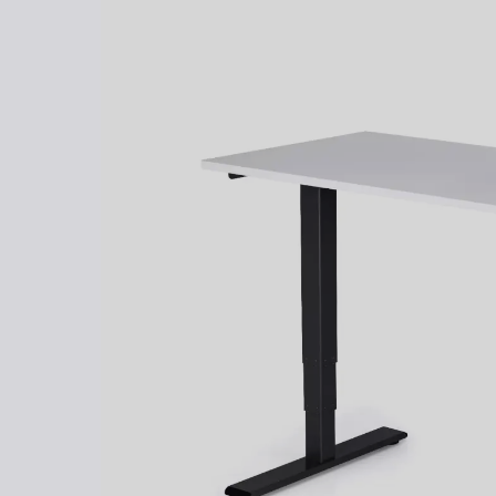
Kontakt
Kolieska
Organizácia kabeláže
Vzorky dekorov
stolových dosiek zadarmo
Stojany na monitor - Riser
100 dní
na vyskúšianie. Odosielame ihneď.
Preskúmať
Skrinky so zásuvkami a zásuvky
Akustické paravány
Opierky