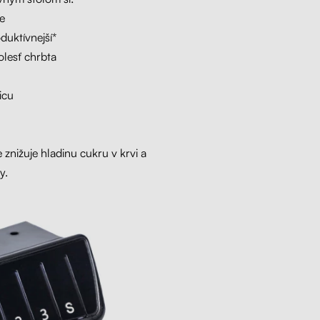
e
duktívnejší*
olesť chrbta
icu
e znižuje hladinu cukru v krvi a
y.