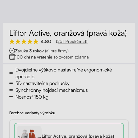
Kontakt
Kolieska
Organizácia kabeláže
Liftor Active, oranžová (pravá koža)
Stojany na monitor - Riser
4.80
(261 Preskúmal)
Záruka 3 rokov
(aj pre firmy)
Skrinky so zásuvkami a zásuvky
100 dní na vrátenie
so zvozom zdarma
Akustické paravány
Dvojdielne výškovo nastaviteľné ergonomické
operadlo
3D nastaviteľné podrúčky
Opierky
Synchrónny hojdací mechanizmus
Nosnosť 150 kg
Farebné varianty výrobku
Liftor Active, oranžová (pravá koža)