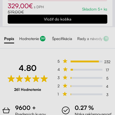
329,00€
s DPH
Skladom 5+ ks
519,00€
Liftor Active, ružová (sieťovina)
Ružová
Popis
Hodnotenie
Špecifikácia
Rady a návody
261
19
Liftor Active, svetlosivá (sieťovina)
Svetlosivá
5
232
4.80
4
17
Liftor Active, zelená (sieťovina)
3
5
Zelená
2
4
261 Hodnotenie
1
3
Liftor Active, čierná (sieťovina)
9600 +
0.27 %
Čierna
Predaných kusov
Nízka reklamovanosť