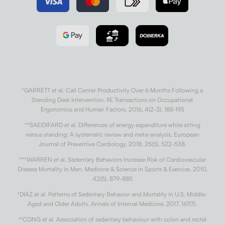
*GARRETT et al. Call Center Productivity Over 6 Months Following a
Standing Desk Intervention. IIE Transactions on Occupational
Ergonomics and Human Factors. 2016, 4(2-3), 188-195
**SAEIDIFARD et al. Differences of energy expenditure while sitting
versus standing: A systematic review and meta-analysis. European
Journal of Preventive Cardiology. 2018, 25(5), 522-538.
***WARREN et al. Sedentary Behaviors Increase Risk of Cardiovascular
Disease Mortality in Men. Medicine & Science in Sports & Exercise. 2010,
42(5), 879-885
†
DIAZ et al. Patterns of Sedentary Behavior and Mortality in U.S. Middle-
Aged and Older Adults. Annals of Internal Medicine. 2017, 167(7).
††
CONG et al. Association of sedentary behaviour with colon and rectal