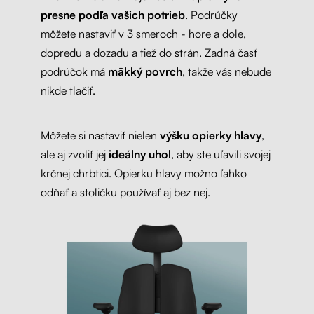
presne podľa vašich potrieb
. Podrúčky
môžete nastaviť v 3 smeroch - hore a dole,
dopredu a dozadu a tiež do strán. Zadná časť
podrúčok má
mäkký povrch
, takže vás nebude
nikde tlačiť.
Môžete si nastaviť nielen
výšku opierky hlavy
,
ale aj zvoliť jej
ideálny uhol
, aby ste uľavili svojej
krčnej chrbtici. Opierku hlavy možno ľahko
odňať a stoličku používať aj bez nej.