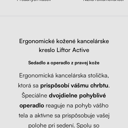
Liftor Active, sivá (textil + sieťovina)
Sivá
Ergonomické kožené kancelárske
kreslo Liftor Active
Sedadlo a operadlo z pravej kože
Ergonomická kancelárska stolička,
ktorá sa
prispôsobí vášmu chrbtu
.
Špeciálne
dvojdielne pohyblivé
operadlo
reaguje na pohyb vášho
tela a aktívne sa prispôsobuje vašej
polohe pri sedení. Spolu so