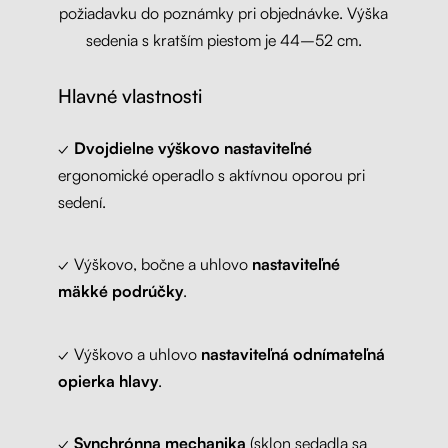
požiadavku do poznámky pri objednávke. Výška
sedenia s kratším piestom je 44–52 cm.
Hlavné vlastnosti
✓
Dvojdielne výškovo nastaviteľné
ergonomické operadlo s aktívnou oporou pri
sedení.
✓ Výškovo, bočne a uhlovo
nastaviteľné
mäkké podrúčky
.
✓ Výškovo a uhlovo
nastaviteľná odnímateľná
opierka hlavy
.
✓
Synchrónna mechanika
(sklon sedadla sa