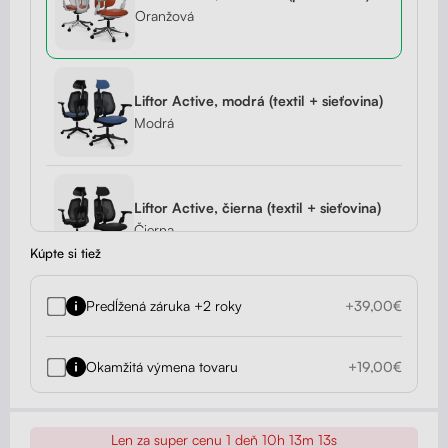
Oranžová
Liftor Active, modrá (textil + sieťovina)
Modrá
Liftor Active, čierna (textil + sieťovina)
Čierna
Kúpte si tiež
Predĺžená záruka +2 roky
+39,00€
Liftor Active, červená (textil + sieťovina)
Červená
Okamžitá výmena tovaru
+19,00€
Liftor Active, čierna (pravá koža)
Len za super cenu
1 deň 10h 13m 12s
Čierna