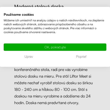
Moderná stolová doska
Používame cookies
Výškovo nastaviteľný konferenčný stôl
Môžeme ich umiestniť na analýzu údajov o našich návštevníkoch, na zlepšenie
umožňuje každému účastníkovi nastaviť si stôl
našich webových stránok, zobrazovanie prispôsobeného obsahu a na
do ľubovoľnej výšky, čo zaručuje pohodlie počas
poskytovanie skvelého zážitku z webových stránok. Pre viac informácií o
cookies používame otvorené nastavenia.
celého stretnutia, a navyše má zabudovaný
antikolízny systém, ktorý chráni mechanizmus
OK, pokračujte
pred neočakávanými prekážkami.
Uprav
Poprieť
Ak vám nevyhovujú štandardné rozmery
konferenčného stola, radi pre vás vyrobíme
stolovú dosku na mieru. Pre stôl Liftor Meet si
môžete nechať vyrobiť stolovú dosku so šírkou
180 - 240 cm a hĺbkou 80 - 100 cm. Stôl s
doskou na mieru vyrobíme a odošleme do 24
hodín. Doska nemá predvŕtané otvory.