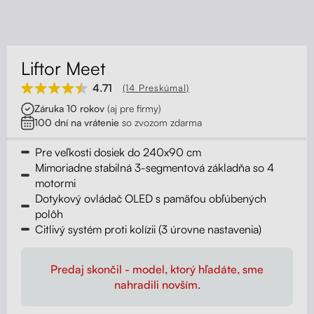
Kontakt
Kolieska
Organizácia kabeláže
Liftor Meet
Stojany na monitor - Riser
4.71
(14 Preskúmal)
Záruka 10 rokov
(aj pre firmy)
Skrinky so zásuvkami a zásuvky
100 dní na vrátenie
so zvozom zdarma
Pre veľkosti dosiek do 240x90 cm
Akustické paravány
Mimoriadne stabilná 3-segmentová základňa so 4
motormi
Opierky
Dotykový ovládač OLED s pamäťou obľúbených
polôh
Citlivý systém proti kolízii (3 úrovne nastavenia)
Predaj skončil - model, ktorý hľadáte, sme
nahradili novším.