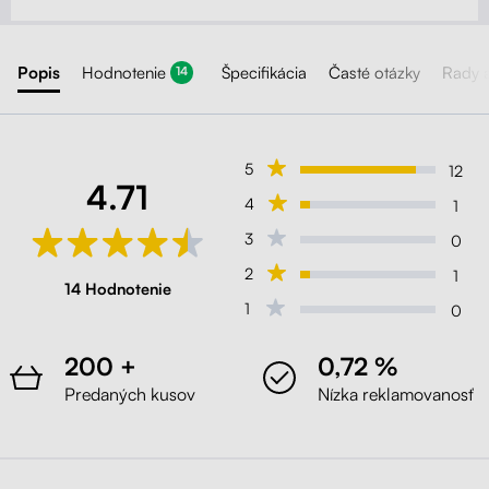
Popis
Hodnotenie
Špecifikácia
Časté otázky
Rady 
14
5
12
4.71
4
1
3
0
2
1
14 Hodnotenie
1
0
200 +
0,72 %
Predaných kusov
Nízka reklamovanosť