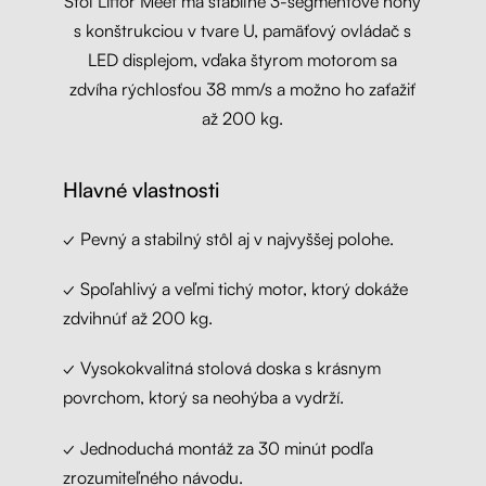
Stôl Liftor Meet má stabilné 3-segmentové nohy
s konštrukciou v tvare U, pamäťový ovládač s
LED displejom, vďaka štyrom motorom sa
zdvíha rýchlosťou 38 mm/s a možno ho zaťažiť
až 200 kg.
Hlavné vlastnosti
✓ Pevný a stabilný stôl aj v najvyššej polohe.
✓ Spoľahlivý a veľmi tichý motor, ktorý dokáže
zdvihnúť až 200 kg.
✓ Vysokokvalitná stolová doska s krásnym
povrchom, ktorý sa neohýba a vydrží.
✓ Jednoduchá montáž za 30 minút podľa
zrozumiteľného návodu.