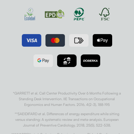
*GARRETT et al. Call Center Productivity Over 6 Months Following a
Standing Desk Intervention. IIE Transactions on Occupational
Ergonomics and Human Factors. 2016, 4(2-3), 188-195
**SAEIDIFARD et al. Differences of energy expenditure while sitting
versus standing: A systematic review and meta-analysis. European
Journal of Preventive Cardiology. 2018, 25(5), 522-538.