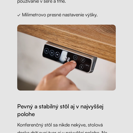
používanie v šere a tme.
✓ Milimetrovo presné nastavenie výšky.
Pevný a stabilný stôl aj v najvyššej
polohe
Konferenčný stôl sa nikde nekýve, stolová
doska drží svoj tvar aj v najvyššej polohe. Na