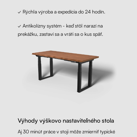
✓ Rýchla výroba a expedícia do 24 hodín.
✓ Antikolízny systém - keď stôl narazí na
prekážku, zastaví sa a vráti sa o kus späť.
Výhody výškovo nastaviteľného stola
Aj 30 minút práce v stoji môže zmierniť typické