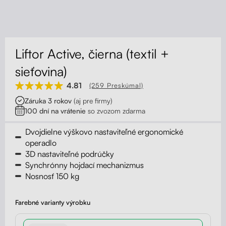
Kontakt
Kolieska
Organizácia kabeláže
Liftor Active, čierna (textil +
Stojany na monitor - Riser
sieťovina)
4.81
(259 Preskúmal)
Skrinky so zásuvkami a zásuvky
Záruka 3 rokov
(aj pre firmy)
100 dní na vrátenie
so zvozom zdarma
Akustické paravány
Dvojdielne výškovo nastaviteľné ergonomické
Opierky
operadlo
3D nastaviteľné podrúčky
Synchrónny hojdací mechanizmus
Nosnosť 150 kg
Farebné varianty výrobku