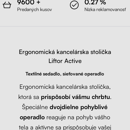
9600 +
0.27 %
Čierna
Predaných kusov
Nízka reklamovanosť
Liftor Active, sivá (textil + sieťovina)
Sivá
Ergonomická kancelárska stolička
Liftor Active
Textilné sedadlo, sieťované operadlo
Ergonomická kancelárska stolička,
ktorá sa
prispôsobí vášmu chrbtu
.
Špeciálne
dvojdielne pohyblivé
operadlo
reaguje na pohyb vášho
tela a aktívne sa prispôsobuje vašej