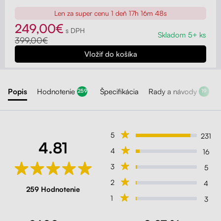
Liftor Active, oranžová (pravá koža)
Len za super cenu
1 deň 17h 16m 47s
Oranžová
249,00€
s DPH
Skladom 5+ ks
399,00€
Liftor Active, ružová (sieťovina)
Ružová
Popis
Hodnotenie
Špecifikácia
Rady a návody
259
19
Liftor Active, svetlosivá (sieťovina)
Svetlosivá
5
231
4.81
4
16
Liftor Active, zelená (sieťovina)
3
5
Zelená
2
4
259 Hodnotenie
1
3
Liftor Active, čierná (sieťovina)