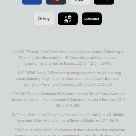
*GARRETT et al. Call Center Productivity Over 6 Months Following a
Standing Desk Intervention. IIE Transactions on Occupational
Ergonomics and Human Factors. 2016, 4(2-3), 188-195
**SAEIDIFARD et al. Differences of energy expenditure while sitting
versus standing: A systematic review and meta-analysis. European
Journal of Preventive Cardiology. 2018, 25(5), 522-538.
***WARREN et al. Sedentary Behaviors Increase Risk of Cardiovascular
Disease Mortality in Men. Medicine & Science in Sports & Exercise. 2010,
42(5), 879-885
†
DIAZ et al. Patterns of Sedentary Behavior and Mortality in U.S. Middle-
Aged and Older Adults. Annals of Internal Medicine. 2017, 167(7).
††
CONG et al. Association of sedentary behaviour with colon and rectal
cancer: a meta-analysis of observational studies. British Journal of