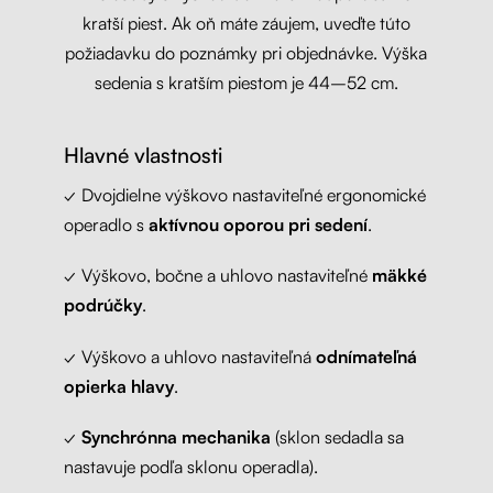
kratší piest. Ak oň máte záujem, uveďte túto
požiadavku do poznámky pri objednávke. Výška
sedenia s kratším piestom je 44–52 cm.
Hlavné vlastnosti
✓ Dvojdielne výškovo nastaviteľné ergonomické
operadlo s
aktívnou oporou pri sedení
.
✓ Výškovo, bočne a uhlovo nastaviteľné
mäkké
podrúčky
.
✓ Výškovo a uhlovo nastaviteľná
odnímateľná
opierka hlavy
.
✓
Synchrónna mechanika
(sklon sedadla sa
nastavuje podľa sklonu operadla).