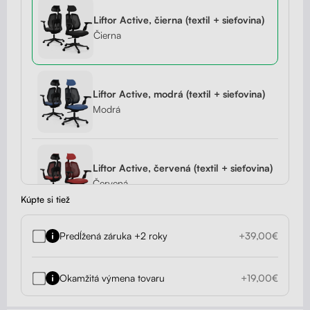
Liftor Active, čierna (textil + sieťovina)
Čierna
Liftor Active, modrá (textil + sieťovina)
Modrá
Liftor Active, červená (textil + sieťovina)
Červená
Kúpte si tiež
Predĺžená záruka +2 roky
+39,00€
Liftor Active, čierna (pravá koža)
Čierna
Okamžitá výmena tovaru
+19,00€