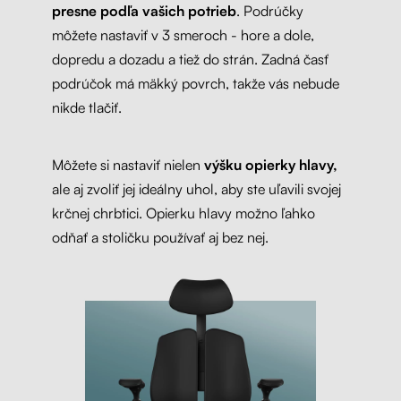
presne podľa vašich potrieb
. Podrúčky
môžete nastaviť v 3 smeroch - hore a dole,
dopredu a dozadu a tiež do strán. Zadná časť
podrúčok má mäkký povrch, takže vás nebude
nikde tlačiť.
Môžete si nastaviť nielen
výšku opierky hlavy,
ale aj zvoliť jej ideálny uhol, aby ste uľavili svojej
krčnej chrbtici. Opierku hlavy možno ľahko
odňať a stoličku používať aj bez nej.