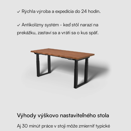
✓ Rýchla výroba a expedícia do 24 hodín.
✓ Antikolízny systém - keď stôl narazí na
prekážku, zastaví sa a vráti sa o kus späť.
Výhody výškovo nastaviteľného stola
Aj 30 minút práce v stoji môže zmierniť typické