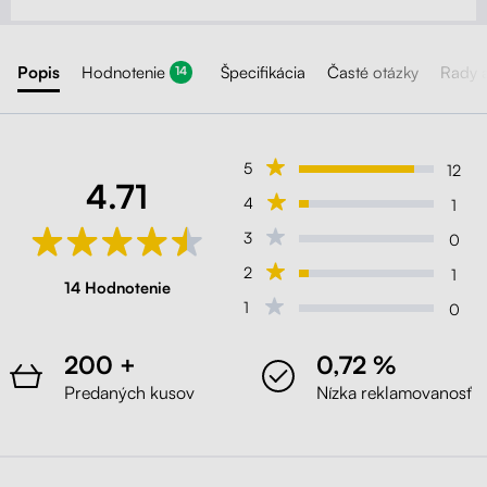
Popis
Hodnotenie
Špecifikácia
Časté otázky
Rady 
14
5
12
4.71
4
1
3
0
2
1
14 Hodnotenie
1
0
200 +
0,72 %
Predaných kusov
Nízka reklamovanosť