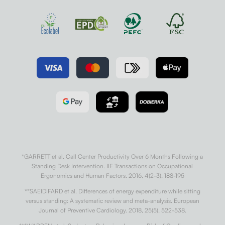
*GARRETT et al. Call Center Productivity Over 6 Months Following a
Standing Desk Intervention. IIE Transactions on Occupational
Ergonomics and Human Factors. 2016, 4(2-3), 188-195
**SAEIDIFARD et al. Differences of energy expenditure while sitting
versus standing: A systematic review and meta-analysis. European
Journal of Preventive Cardiology. 2018, 25(5), 522-538.