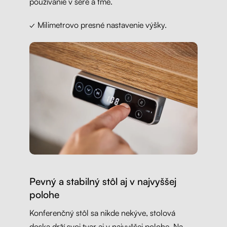
používanie v šere a tme.
✓ Milimetrovo presné nastavenie výšky.
Pevný a stabilný stôl aj v najvyššej
polohe
Konferenčný stôl sa nikde nekýve, stolová
doska drží svoj tvar aj v najvyššej polohe. Na