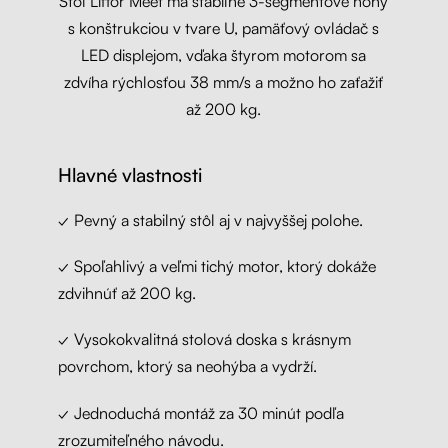
Stôl Liftor Meet má stabilné 3-segmentové nohy
s konštrukciou v tvare U, pamäťový ovládač s
LED displejom, vďaka štyrom motorom sa
zdvíha rýchlosťou 38 mm/s a možno ho zaťažiť
až 200 kg.
Hlavné vlastnosti
✓ Pevný a stabilný stôl aj v najvyššej polohe.
✓ Spoľahlivý a veľmi tichý motor, ktorý dokáže
zdvihnúť až 200 kg.
✓ Vysokokvalitná stolová doska s krásnym
povrchom, ktorý sa neohýba a vydrží.
✓ Jednoduchá montáž za 30 minút podľa
zrozumiteľného návodu.