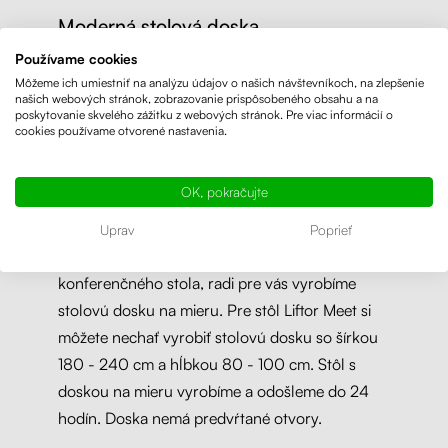
Moderná stolová doska
Používame cookies
Výškovo nastaviteľný konferenčný stôl
Môžeme ich umiestniť na analýzu údajov o našich návštevníkoch, na zlepšenie
umožňuje každému účastníkovi nastaviť si stôl
našich webových stránok, zobrazovanie prispôsobeného obsahu a na
do ľubovoľnej výšky, čo zaručuje pohodlie počas
poskytovanie skvelého zážitku z webových stránok. Pre viac informácií o
cookies používame otvorené nastavenia.
celého stretnutia, a navyše má zabudovaný
antikolízny systém, ktorý chráni mechanizmus
OK, pokračujte
pred neočakávanými prekážkami.
Uprav
Poprieť
Ak vám nevyhovujú štandardné rozmery
konferenčného stola, radi pre vás vyrobíme
stolovú dosku na mieru. Pre stôl Liftor Meet si
môžete nechať vyrobiť stolovú dosku so šírkou
180 - 240 cm a hĺbkou 80 - 100 cm. Stôl s
doskou na mieru vyrobíme a odošleme do 24
hodín. Doska nemá predvŕtané otvory.