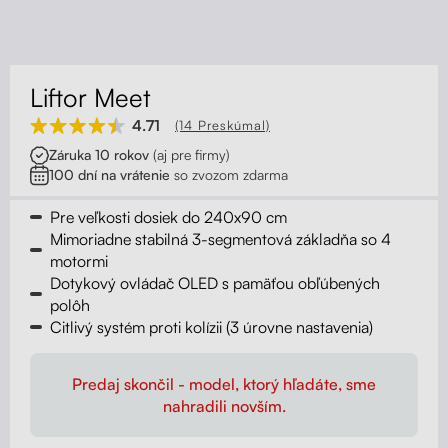
Kontakt
Kolieska
Organizácia kabeláže
Liftor Meet
Stojany na monitor - Riser
4.71
(14 Preskúmal)
Záruka 10 rokov
(aj pre firmy)
Skrinky so zásuvkami a zásuvky
100 dní na vrátenie
so zvozom zdarma
Pre veľkosti dosiek do 240x90 cm
Akustické paravány
Mimoriadne stabilná 3-segmentová základňa so 4
motormi
Opierky
Dotykový ovládač OLED s pamäťou obľúbených
polôh
Citlivý systém proti kolízii (3 úrovne nastavenia)
Predaj skončil - model, ktorý hľadáte, sme
nahradili novším.