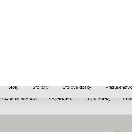
ký výškovo nastaviteľný stôl s pamä