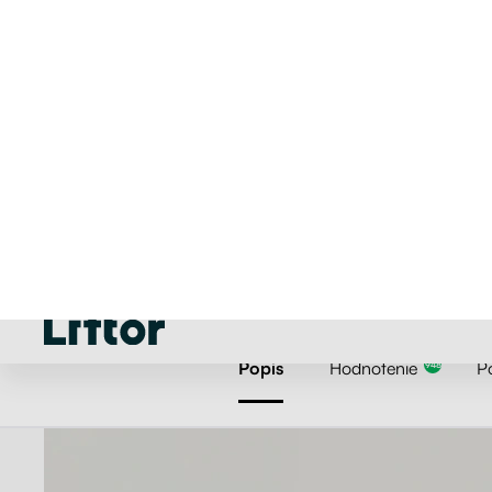
Elektric
OK, pokračujte
Uprav
Poprieť