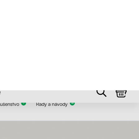
ťou polôh