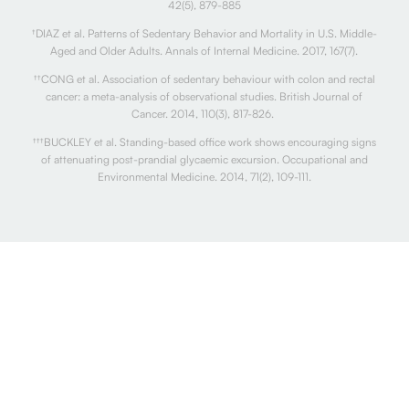
42(5), 879-885
†
DIAZ et al. Patterns of Sedentary Behavior and Mortality in U.S. Middle-
Aged and Older Adults. Annals of Internal Medicine. 2017, 167(7).
††
CONG et al. Association of sedentary behaviour with colon and rectal
cancer: a meta-analysis of observational studies. British Journal of
Cancer. 2014, 110(3), 817-826.
†††
BUCKLEY et al. Standing-based office work shows encouraging signs
of attenuating post-prandial glycaemic excursion. Occupational and
Environmental Medicine. 2014, 71(2), 109-111.