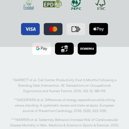
*GARRETT et al. Call Center Productivity Over 6 Months Following a
Standing Desk Intervention. IIE Transactions on Occupational
Ergonomics and Human Factors. 2016, 4(2-3), 188-195
**SAEIDIFARD et al. Differences of energy expenditure while sitting
versus standing: A systematic review and meta-analysis. European
Journal of Preventive Cardiology. 2018, 25(5), 522-538.
***WARREN et al. Sedentary Behaviors Increase Risk of Cardiovascular
Disease Mortality in Men. Medicine & Science in Sports & Exercise. 2010,