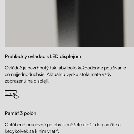
Prehľadný ovládač s LED displejom
Ovládač je navrhnutý tak, aby bolo každodenné používanie
čo najjednoduchšie. Aktuálnu výšku stola máte vždy
zobrazenú na displeji.
Pamäť 3 polôh
Obľúbené pracovné polohy si môžete uložiť do pamäte a
kedykoľvek sa k nim vrátiť.