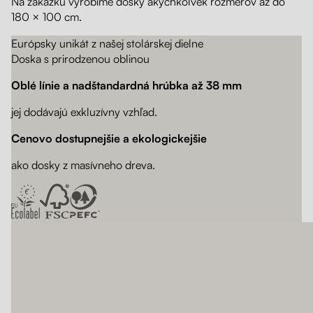
Na zákazku vyrobíme dosky akýchkoľvek rozmerov až do
180 × 100 cm.
Európsky unikát z našej stolárskej dielne
Doska s prirodzenou oblinou
Oblé línie a nadštandardná hrúbka až 38 mm
jej dodávajú exkluzívny vzhľad.
Cenovo dostupnejšie a ekologickejšie
ako dosky z masívneho dreva.