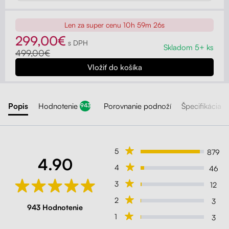
Len za super cenu
10h 59m 24s
299,00€
s DPH
Skladom 5+ ks
499,00€
Popis
Hodnotenie
Porovnanie podnoží
Špecifikácia
943
5
879
4.90
4
46
3
12
2
3
943 Hodnotenie
1
3