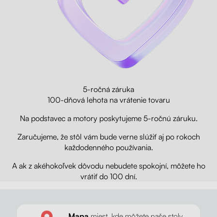
5-ročná záruka
100-dňová lehota na vrátenie tovaru
Na podstavec a motory poskytujeme 5-ročnú záruku.
Zaručujeme, že stôl vám bude verne slúžiť aj po rokoch
každodenného používania.
A ak z akéhokoľvek dôvodu nebudete spokojní, môžete ho
vrátiť do 100 dní.
Mapa
miest, kde môžete naše stoly