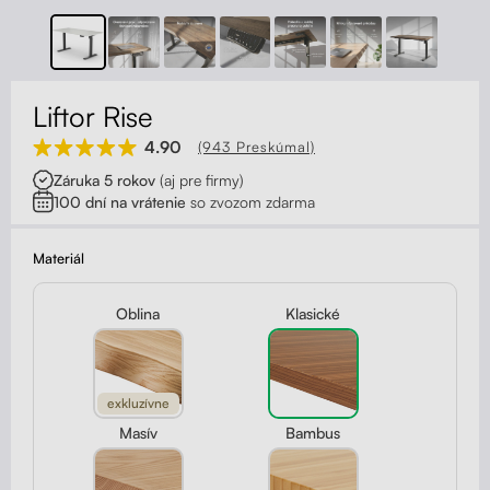
Kontakt
Kolieska
Organizácia kabeláže
Liftor Rise
Stojany na monitor - Riser
4.90
(943 Preskúmal)
Záruka 5 rokov
(aj pre firmy)
Skrinky so zásuvkami a zásuvky
100 dní na vrátenie
so zvozom zdarma
Akustické paravány
Materiál
Opierky
Oblina
Klasické
exkluzívne
Masív
Bambus